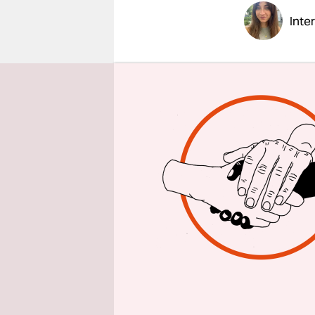
epaper login
Inte
taz: Frau F
Straße und
Klimaschu
Yantin Fle
ganz versc
mit der St
werden auc
das als Erf