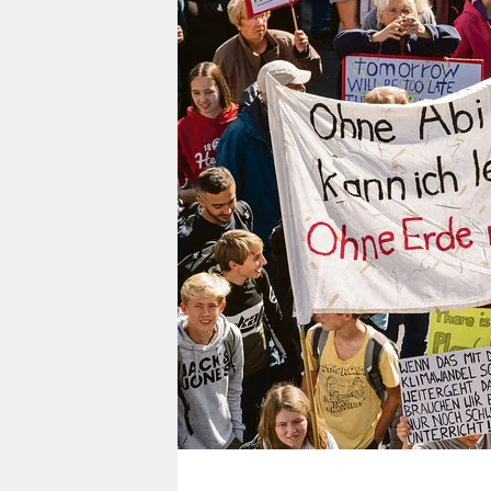
berlin
nord
wahrheit
verlag
verlag
veranstaltungen
shop
fragen & hilfe
unterstützen
abo
genossenschaft