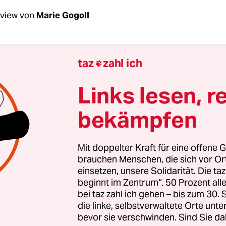
rview von
Marie Gogoll
leischhauer, hat sich Fridays­ for Future jetzt ge
taz
zahl ich

 für den institutionellen Weg entschieden, um
tz zu kämpfen?
Links lesen, r
bekämpfen
ischhauer:
Wir sind innerhalb der Oldenburger 
hiedener Meinungen. Eine von uns hat durch den
adt einen Platz im Ausschuss angeboten bekomme
Mit doppelter Kraft für eine offene G
h unsere Anträge verhandelt. Manche von uns b
brauchen Menschen, die sich vor O
einsetzen, unsere Solidarität. Die ta
olg, andere halten diesen Weg für zum Scheitern v
beginnt im Zentrum“. 50 Prozent a
bei taz zahl ich gehen – bis zum 30
die linke, selbstverwaltete Orte unte
bevor sie verschwinden. Sind Sie da