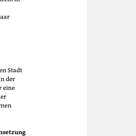
paar
n­ Stadt
nn der
r eine
der
hmen
Umsetzung