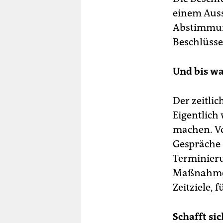
einem Aus
Abstimmung
Beschlüsse
Und bis w
Der zeitlic
Eigentlich­
machen. Vo
Gespräche 
Terminieru
Maßnahmen
Zeitziele, 
Schafft si