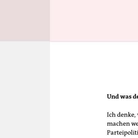
Und was d
Ich denke, 
machen wei
Parteipolit