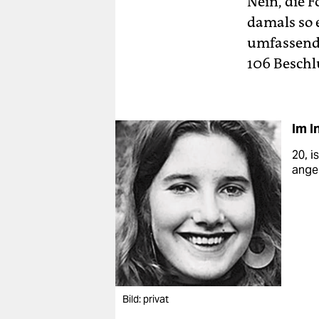
Nein, die F
damals so 
umfassend 
106 Beschl
Im I
20, i
angeh
Bild: privat