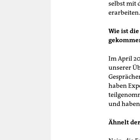
selbst mit
erarbeiten
Wie ist di
gekomme
Im April 2
unserer Üb
Gesprächen
haben Expe
teilgenom
und haben 
Ähnelt de