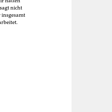
ir hatten
sagt nicht
r insgesamt
rbeitet.