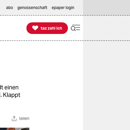
abo
genossenschaft
epaper login

taz zahl ich
taz zahl ich
t einen
. Klappt
teilen