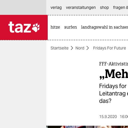
hautnavigation anspringen
hauptinhalt anspringen
footer anspringen
verlag
veranstaltungen
shop
fragen &
hitze
surfen
landtagswahl in sachse

taz zahl ich
taz zahl ich
Startseite
Nord
Fridays For Future
themen
politik
FFF-Aktivis
„Mehr
öko
Fridays for
gesellschaft
Leitantrag 
das?
kultur
sport
15.9.2020
16:0