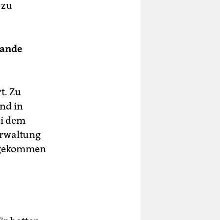
 zu
tande
t. Zu
nd in
ei dem
erwaltung
ngekommen