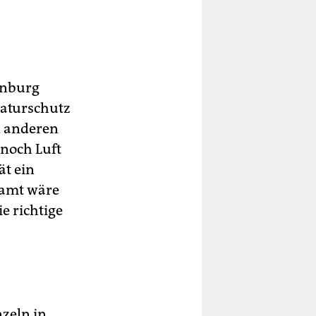
enburg
Naturschutz
n anderen
 noch Luft
ät ein
samt wäre
ie richtige
nzeln in