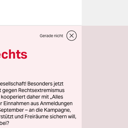
gen die
Gerade nicht
 für mehr
echts
Gruppe
 Prozess
n, dort
esellschaft! Besonders jetzt
etrachten
rt gegen Rechtsextremismus
z kooperiert daher mit „Alles
erurteilt.
ller Einnahmen aus Anmeldungen
. September – an die Kampagne,
rstützt und Freiräume sichern will,
bei?