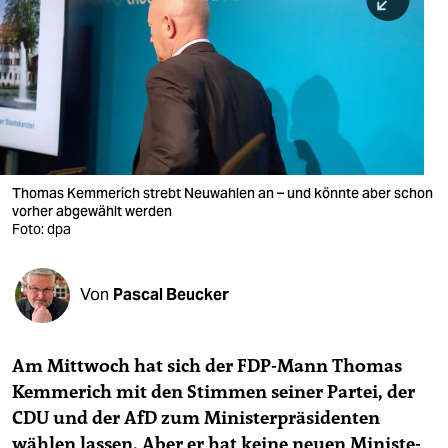
berlin
nord
wahrheit
verlag
verlag
Thomas Kemmerich strebt Neuwahlen an – und könnte aber schon
vorher abgewählt werden
veranstaltungen
Foto: dpa
shop
fragen & hilfe
Von
Pascal Beucker
unterstützen
Am Mittwoch hat sich der FDP-Mann Thomas
abo
Kemmerich mit den Stimmen seiner Partei, der
genossenschaft
CDU und der AfD zum Ministerpräsidenten
wählen lassen. Aber er hat keine neuen Mi­nis­te­