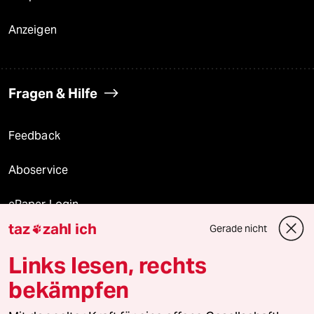
Anzeigen
Fragen & Hilfe
Feedback
Aboservice
ePaper Login
taz
zahl ich
Gerade nicht

Downloads für Abonnierende
Links lesen, rechts
bekämpfen
© 2026 taz Verlags und Vertriebs GmbH