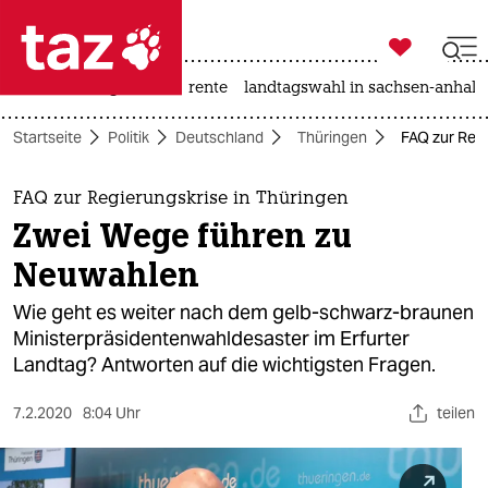

taz zahl ich
hitze
niedrigwasser
rente
landtagswahl in sachsen-anhalt

taz zahl ich
Startseite
Politik
Deutschland
Thüringen
FAQ zur Regi
taz zahl ich
themen
FAQ zur Regierungskrise in Thüringen
Zwei Wege führen zu
politik
Neuwahlen
öko
Wie geht es weiter nach dem gelb-schwarz-braunen
Ministerpräsidentenwahldesaster im Erfurter
gesellschaft
Landtag? Antworten auf die wichtigsten Fragen.
kultur
7.2.2020
8:04 Uhr
teilen
sport