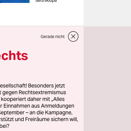
Settnik/dpa
Gerade nicht
ita-
echts
nungen
im
siven
esellschaft! Besonders jetzt
iter
rt gegen Rechtsextremismus
ichen
z kooperiert daher mit „Alles
ller Einnahmen aus Anmeldungen
n in die
. September – an die Kampagne,
Jahren
rstützt und Freiräume sichern will,
in den
bei?