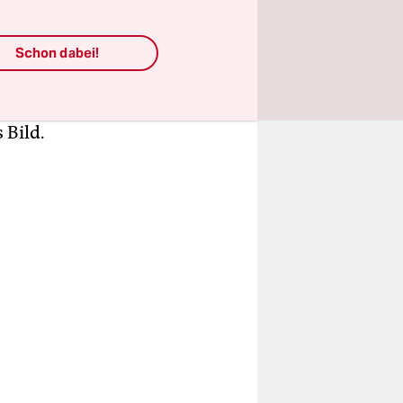
 kann aber
rden. Das
önnen wir
Schon dabei!
e
nach
 Bild.
g