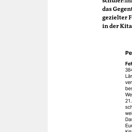
schü­le­r:i
das Gegen
gezielter 
in der Kit
Pe
Fe
384
Län
ve
be
Wes
21.
sch
wei
Das
Eu
Kit