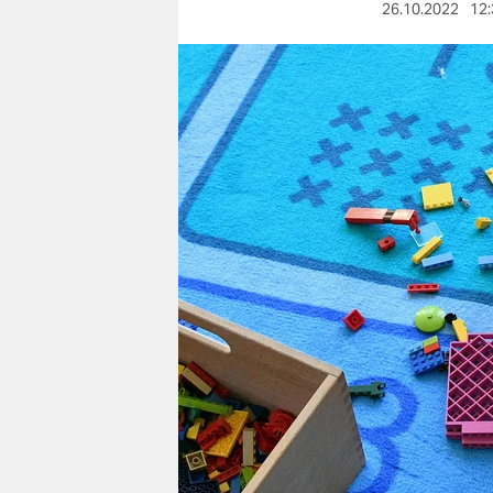
berlin
26.10.2022
12:
nord
wahrheit
verlag
verlag
veranstaltungen
shop
fragen & hilfe
unterstützen
abo
genossenschaft