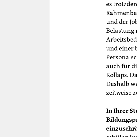
es trotzdem
Rahmenbedi
und der Jo
Belastung m
Arbeitsbed
und einer 
Personalsch
auch für di
Kollaps. D
Deshalb wä
zeitweise z
In Ihrer S
Bildungspr
einzuschr