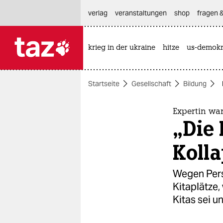
hautnavigation anspringen
hauptinhalt anspringen
footer anspringen
verlag
veranstaltungen
shop
fragen &
krieg in der ukraine
hitze
us-demokr

taz zahl ich
taz zahl ich
Startseite
Gesellschaft
Bildung
themen
politik
Expertin wa
„Die 
öko
Kolla
gesellschaft
Wegen Per
kultur
Kitaplätze,
Kitas sei u
sport