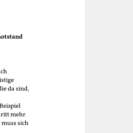
notstand
ach
istige
ie da sind,
Beispiel
hritt mehr
g muss sich