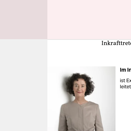
ostdeutsch
davon ausg
Problem is
den aktuel
kindgerech
Inkrafttre
Im I
ist E
leite