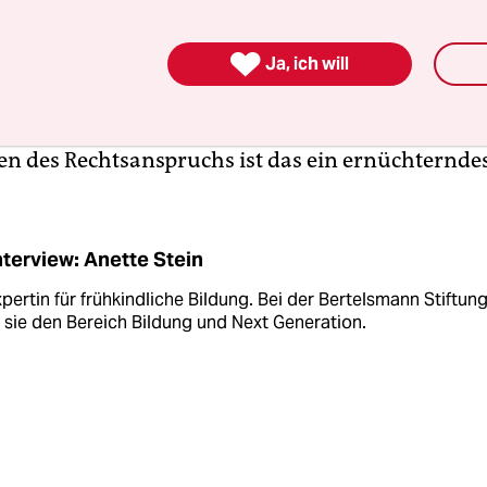
en Bundesländern nach wie vor viel höher. Man
ehen, dass sich die Bedarfe weiter angleichen we

t: Wir haben einfach zu wenig Personal. Damit k
Ja, ich will
len Bedarf nicht decken, geschweige denn für ein
te Qualität in den Kitas sorgen. Fast zehn Jahre 
ten des Rechtsanspruchs ist das ein ernüchterndes
nterview: Anette Stein
xpertin für frühkind­liche Bildung. Bei der Bertelsmann Stiftun
t sie den Bereich Bildung und Next Generation.