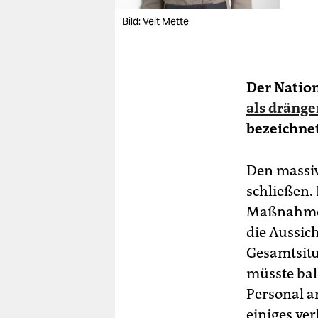
Bild: Veit Mette
Der Nation
als dräng
bezeichnet
Den massi
schließen.
Maßnahmen.
die Aussic
Gesamtsitu
müsste bal
Personal a
einiges ve