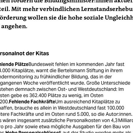
n­nen fordern die Bil­dungs­mi­nis­te­r:in­nen aktue
teil. Mit mehr verbindlichen Lernstandserheb
Förderung wollen sie die hohe soziale Ungleich
a angehen.
rsonalnot der Kitas
hlende Plätze
Bundesweit fehlen im kommenden Jahr fast
.000 Kita­plätze, warnt die Bertelsmann Stiftung in ihrem
dermonitoring zu frühkindlicher Bildung, das in der
rgangenen Woche veröffentlicht wurde. Große Unterschiede
stehen demnach zwischen Ost- und Westdeutschland: Im
ten gebe es 362.400 Plätze zu wenig, im Osten
200.
Fehlende Fachkräfte
Um ausreichend Kitaplätze zu
affen, brauche es allein in Westdeutschland fast 100.000
tere Fachkräfte und im Osten rund 5.000, so die Autor:innen.
 wären insgesamt zusätz­liche Personalkosten von 4,3 Millia
ro pro Jahr sowie etwa mögliche Ausgaben für den Bau von
as.
Hohe Personalschlüssel
Laut der Studie werden mehr als