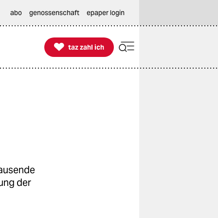
abo
genossenschaft
epaper login

taz zahl ich
taz zahl ich
tausende
rung der