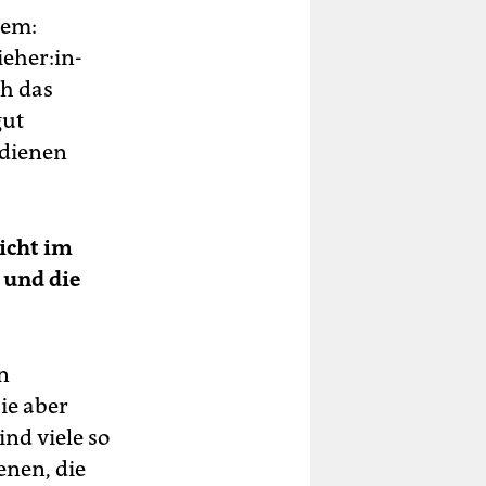
lem:
­he­r:in­
ch das
gut
rdienen
nicht im
 und die
n
ie aber
nd viele so
enen, die