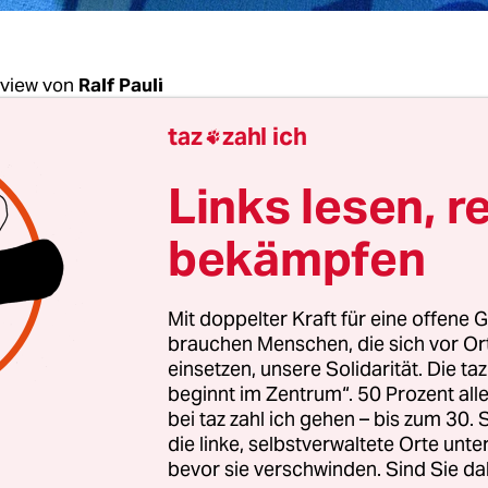
rview von
Ralf Pauli
taz
zahl ich

Stein, seit Jahren treiben Bund und Länder den K
Links lesen, r
ssiv voran. Dennoch fehlen
laut Ihren Berech
Jahr fast 400.000 Plätze. Wie kann das sein?
bekämpfen
in:
Der zentrale Grund ist, dass parallel zum mas
Mit doppelter Kraft für eine offene G
 Kitaplätze auch der Bedarf der Eltern immer we
brauchen Menschen, die sich vor O
st. Man darf nicht vergessen, dass es in den westl
einsetzen, unsere Solidarität. Die ta
beginnt im Zentrum“. 50 Prozent a
ern lange unüblich war, Kinder unter drei Jahre
bei taz zahl ich gehen – bis zum 30
zu geben. Das hat sich jetzt in den vergangenen 
die linke, selbstverwaltete Orte unte
k geändert. Dennoch sind die Betreuungsquoten 
bevor sie verschwinden. Sind Sie da