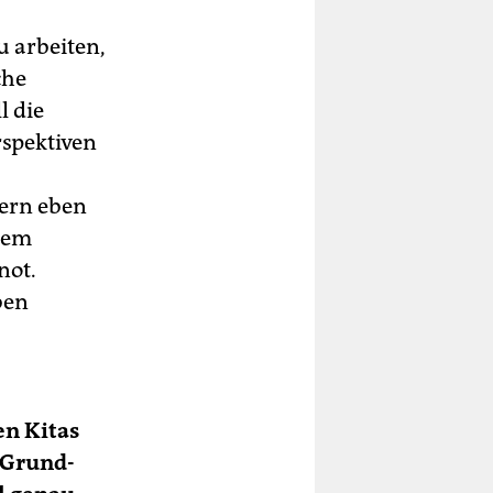
 arbeiten,
che
l die
spektiven
dern eben
inem
not.
ben
en Kitas
 Grund­