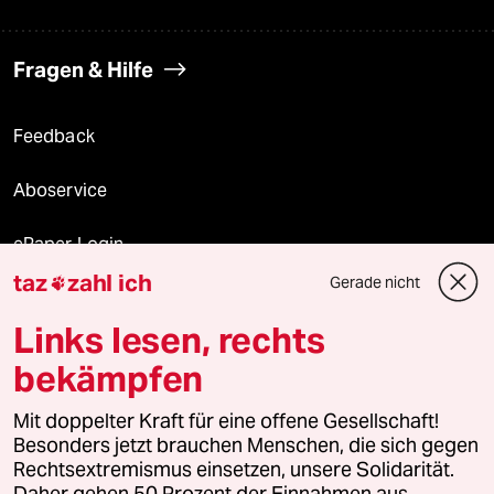
Fragen & Hilfe
Feedback
Aboservice
ePaper Login
taz
zahl ich
Gerade nicht

Downloads für Abonnierende
Links lesen, rechts
bekämpfen
© 2026 taz Verlags und Vertriebs GmbH
Mit doppelter Kraft für eine offene Gesellschaft!
Alle Rechte vorbehalten. Bei rechtlichen Fragen oder für Genehmigungen
wenden Sie sich bitte an
lizenzen@taz.de
Besonders jetzt brauchen Menschen, die sich gegen
Rechtsextremismus einsetzen, unsere Solidarität.