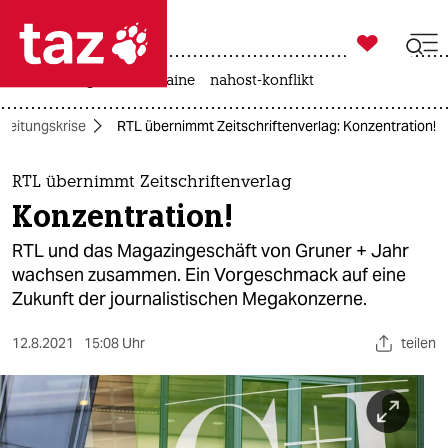

taz zahl ich
hitze
krieg in der ukraine
nahost-konflikt

taz zahl ich
Zeitungskrise
RTL übernimmt Zeitschriftenverlag: Konzentration!
taz zahl ich
themen
RTL übernimmt Zeitschriftenverlag
Konzentration!
politik
RTL und das Magazingeschäft von Gruner + Jahr
öko
wachsen zusammen. Ein Vorgeschmack auf eine
Zukunft der journalistischen Megakonzerne.
gesellschaft
12.8.2021
15:08 Uhr
teilen
kultur
sport