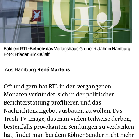
berlin
nord
wahrheit
verlag
Bald ein RTL-Betrieb: das Verlagshaus Gruner + Jahr in Hamburg
verlag
Foto: Frieder Blickle/laif
veranstaltungen
Aus Hamburg
René Martens
shop
Oft und gern hat RTL in den vergangenen
fragen & hilfe
Monaten verkündet, sich in der politischen
Berichterstattung profilieren und das
unterstützen
Nachrichtenangebot ausbauen zu wollen. Das
abo
Trash-TV-Image, das man vielen teilweise derben,
bestenfalls provokanten Sendungen zu verdanken
genossenschaft
hat, findet man bei dem Kölner Sender nicht mehr