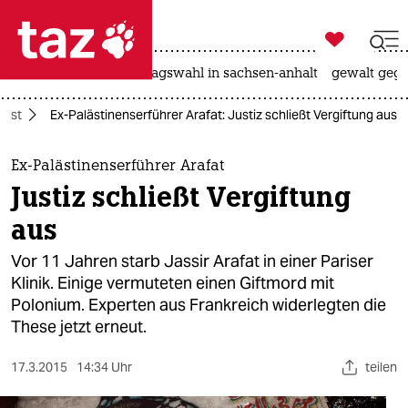

taz zahl ich
nahost-konflikt
landtagswahl in sachsen-anhalt
gewalt gege

taz zahl ich
host
Ex-Palästinenserführer Arafat: Justiz schließt Vergiftung aus
taz zahl ich
themen
Ex-Palästinenserführer Arafat
Justiz schließt Vergiftung
politik
aus
öko
Vor 11 Jahren starb Jassir Arafat in einer Pariser
Klinik. Einige vermuteten einen Giftmord mit
gesellschaft
Polonium. Experten aus Frankreich widerlegten die
These jetzt erneut.
kultur
sport
17.3.2015
14:34 Uhr
teilen