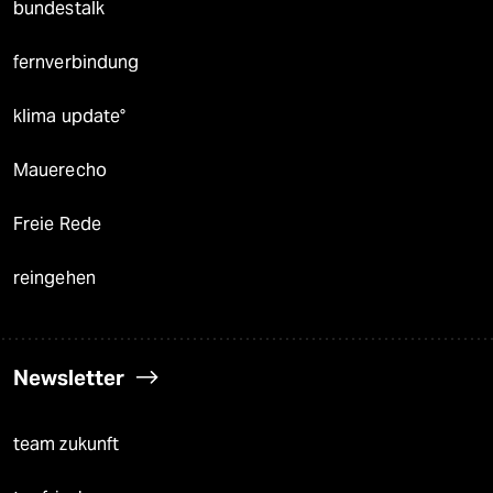
bundestalk
fernverbindung
klima update°
Mauerecho
Freie Rede
reingehen
Newsletter
team zukunft