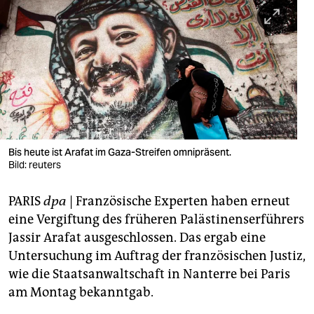
berlin
nord
wahrheit
verlag
verlag
veranstaltungen
Bis heute ist Arafat im Gaza-Streifen omnipräsent.
Bild: reuters
shop
PARIS
dpa
| Französische Experten haben erneut
fragen & hilfe
eine Vergiftung des früheren Palästinenserführers
unterstützen
Jassir Arafat ausgeschlossen. Das ergab eine
Untersuchung im Auftrag der französischen Justiz,
abo
wie die Staatsanwaltschaft in Nanterre bei Paris
genossenschaft
am Montag bekanntgab.