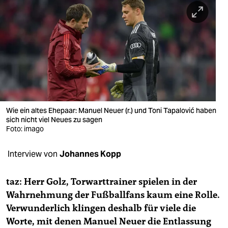
berlin
nord
wahrheit
verlag
verlag
veranstaltungen
Wie ein altes Ehepaar: Manuel Neuer (r.) und Toni Tapalović haben
sich nicht viel Neues zu sagen
shop
Foto: imago
fragen & hilfe
Interview von
Johannes Kopp
unterstützen
taz: Herr Golz, Torwarttrainer spielen in der
abo
Wahrnehmung der Fußballfans kaum eine Rolle.
Verwunderlich klingen deshalb für viele die
genossenschaft
Worte, mit denen Manuel Neuer die Entlassung