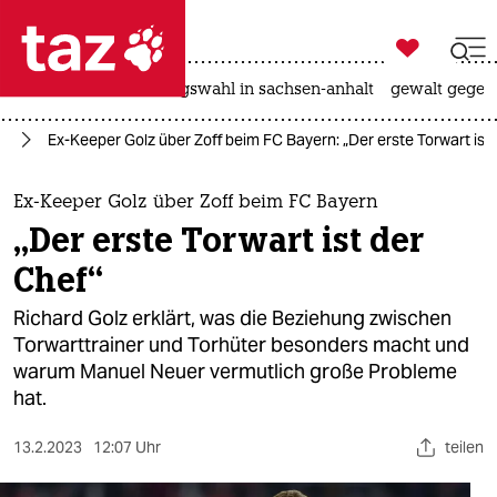

taz zahl ich
hitze
surfen
landtagswahl in sachsen-anhalt
gewalt gegen

taz zahl ich
rt
Ex-Keeper Golz über Zoff beim FC Bayern: „Der erste Torwart ist
taz zahl ich
themen
Ex-Keeper Golz über Zoff beim FC Bayern
„Der erste Torwart ist der
politik
Chef“
öko
Richard Golz erklärt, was die Beziehung zwischen
Torwarttrainer und Torhüter besonders macht und
gesellschaft
warum Manuel Neuer vermutlich große Probleme
hat.
kultur
sport
13.2.2023
12:07 Uhr
teilen