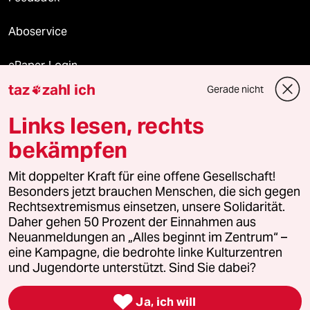
Aboservice
ePaper Login
taz
zahl ich
Gerade nicht

Downloads für Abonnierende
Links lesen, rechts
bekämpfen
© 2026 taz Verlags und Vertriebs GmbH
Mit doppelter Kraft für eine offene Gesellschaft!
Alle Rechte vorbehalten. Bei rechtlichen Fragen oder für Genehmigungen
wenden Sie sich bitte an
lizenzen@taz.de
Besonders jetzt brauchen Menschen, die sich gegen
Rechtsextremismus einsetzen, unsere Solidarität.
Daher gehen 50 Prozent der Einnahmen aus
Feedback
Redaktionsstatut
Kommune-Richtlinien
KI-
Neuanmeldungen an „Alles beginnt im Zentrum“ –
eine Kampagne, die bedrohte linke Kulturzentren
Leitlinie
Informant
Datenschutz
Impressum
AGB
und Jugendorte unterstützt. Sind Sie dabei?
Seitenwende
Einwilligungen widerrufen (Ads)

Ja, ich will