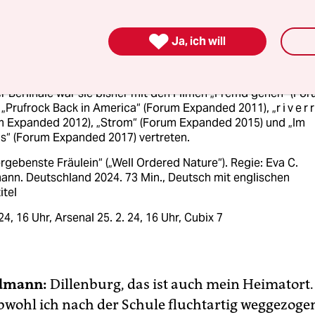
n 1951 in Dillenburg, ist Filmemacherin, lebt in Berlin. In den
r Jahren betrieb sie das Programmkino Mondpalast bei Lim

r Lahn und war verantwortlich für die Programmgestaltung i
Ja, ich will
h’n-Kino in Frankfurt am Main. Bis 2000 leitete sie die Frankf
chau.
r Berlinale war sie bisher mit den Filmen „Fremd gehen“ (Fo
 „Prufrock Back in America“ (Forum Expanded 2011), „r i v e r r
m Expanded 2012), „Strom“ (Forum Expanded 2015) und „Im
s“ (Forum Expanded 2017) vertreten.
ergebenste Fräulein“ („Well Ordered Nature“). Regie: Eva C.
ann. Deutschland 2024. 73 Min., Deutsch mit englischen
itel
 24, 16 Uhr, Arsenal 25. 2. 24, 16 Uhr, Cubix 7
ldmann:
Dillenburg, das ist auch mein Heimatort.
bwohl ich nach der Schule fluchtartig weggezoge