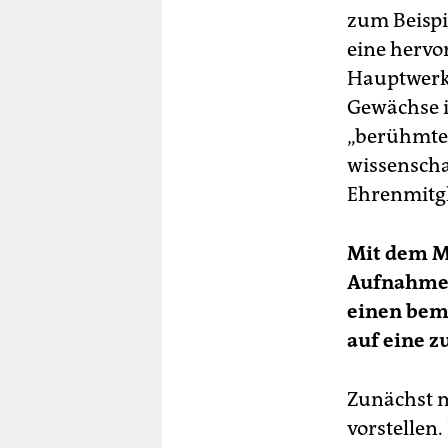
zum Beispi
eine hervo
Hauptwerk 
Gewächse i
„berühmtes
wissenscha
Ehrenmitgl
Mit dem M
Aufnahmen
einen beme
auf eine 
Zunächst m
vorstellen.