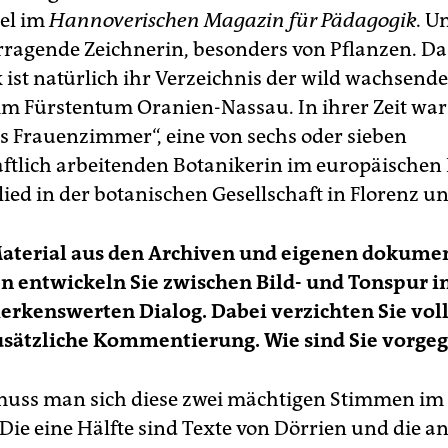
el im
Hannoverischen Magazin für Pädagogik.
Un
rragende Zeichnerin, besonders von Pflanzen. Da
ist natürlich ihr Verzeichnis der wild wachsend
m Fürstentum Oranien-Nassau. In ihrer Zeit war 
 Frauenzimmer“, eine von sechs oder sieben
ftlich arbeitenden Botanikerin im europäische
ied in der botanischen Gesellschaft in Florenz un
aterial aus den Archiven und eigenen dokume
 entwickeln Sie zwischen Bild- und Tonspur i
rkenswerten Dialog. Dabei verzichten Sie vol
zusätzliche Kommentierung. Wie sind Sie vorge
uss man sich diese zwei mächtigen Stimmen im
 Die eine Hälfte sind Texte von Dörrien und die a