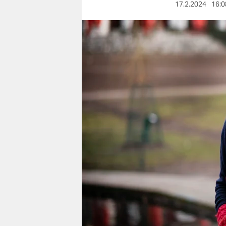
berlin
17.2.2024
16:0
nord
wahrheit
verlag
verlag
veranstaltungen
shop
fragen & hilfe
unterstützen
abo
genossenschaft