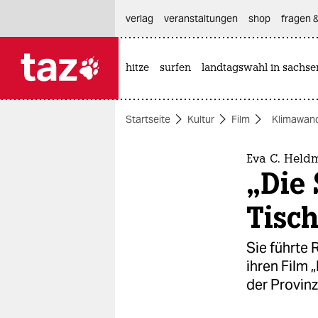
hautnavigation anspringen
hauptinhalt anspringen
footer anspringen
verlag
veranstaltungen
shop
fragen &
hitze
surfen
landtagswahl in sachse

taz zahl ich
taz zahl ich
Startseite
Kultur
Film
Klimawan
themen
politik
Eva C. Held
„Die 
öko
Tisc
gesellschaft
Sie führte 
kultur
ihren Film 
der Provinz
sport