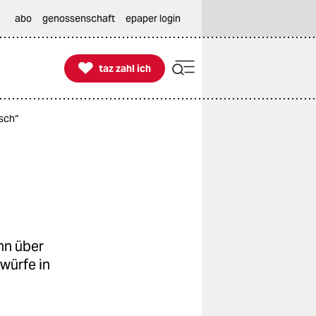
abo
genossenschaft
epaper login

taz zahl ich
taz zahl ich
isch“
nn über
würfe in