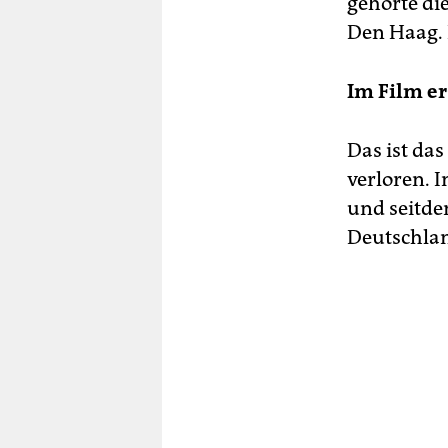
gehörte di
Den Haag. 
Im Film er
Das ist da
verloren. 
und seitdem
Deutschlan