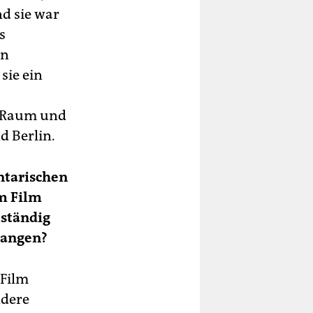
d sie war
s
en
sie ein
n Raum und
d Berlin.
ntarischen
m Film
lständig
gangen?
 Film
ndere