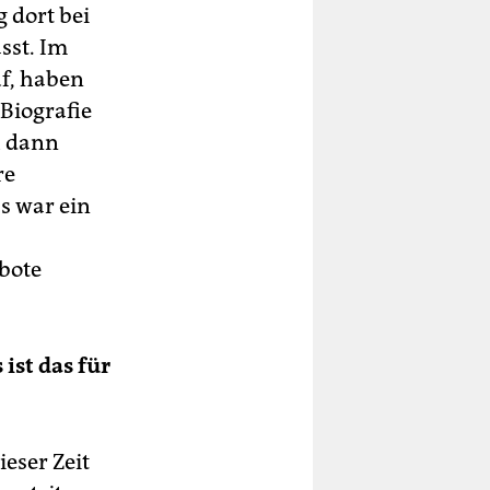
 dort bei
sst. Im
f, haben
Biografie
h dann
re
as war ein
bote
ist das für
ieser Zeit