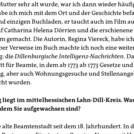
Mutter sehr alt wurde, war ich dann wieder häufig
habe ich mich mit dem Ort und der Geschichte befa
d einzigen Buchladen, er taucht auch im Film au
uf Catharina Helena Dörrien und die erschienene 
 gemacht. Die Autorin, Regina Viereck, habe ic
ber Verweise im Buch machte ich noch eine weite
: die
Dillenburgische Intelligenz-Nachrichten
. D
t für Beamte, in dem ab 1773 ab 1773 Gesetze und
g, aber auch Wohnungsgesuche und Stellenange
icht wurden.
 liegt im mittelhessischen Lahn-Dill-Kreis. Was 
n dem Sie aufgewachsen sind?
e alte Beamtenstadt seit dem 18. Jahrhundert. In d