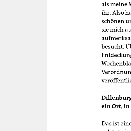
als meine 
ihr. Also 
schönen un
sie mich a
aufmerksam
besucht. Ü
Entdeckung
Wochenblat
Verordnun
veröffentl
Dillenburg
ein Ort, i
Das ist ein