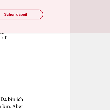
burg
m
Schon dabei!
urter
rum
 e d“
 Da bin ich
n bin. Aber