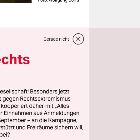
Foto: Wolfgang Borrs
Gerade nicht
n Sie
echts
ale im
 ergebenste
ikerin und
ert in
esellschaft! Besonders jetzt
fie
rt gegen Rechtsextremismus
z kooperiert daher mit „Alles
ller Einnahmen aus Anmeldungen
. September – an die Kampagne,
rstützt und Freiräume sichern will,
bei?