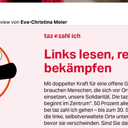
rview von
Eva-Christina Meier
taz
zahl ich

: Eva Heldmann, seit den 1980er Jahren mache
Links lesen, r
elles Kino. Schon oft waren Sie auf der Berlin
nded zu Gast. In diesem Jahr zeigen Sie „Ihre
bekämpfen
 einen Essayfilm über die fast vergessene Botan
 Catharina Helena Dörrien, die im 18. Jahrhund
Mit doppelter Kraft für eine offene G
 lebte. Wie sind Sie auf diese historische Biogra
brauchen Menschen, die sich vor O
einsetzen, unsere Solidarität. Die ta
beginnt im Zentrum“. 50 Prozent a
bei taz zahl ich gehen – bis zum 30
die linke, selbstverwaltete Orte unte
terview: Eva C. Heldmann
bevor sie verschwinden. Sind Sie da