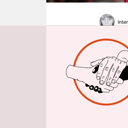
epaper login
Inte
wochentaz
experiment
Forum expa
Fräulein“,
Pädagogin,
Dillenburg
gestoßen?
Im In