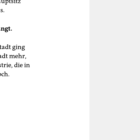
uptsitz
s.
ängt.
tadt ging
tadt mehr,
rie, die in
och.