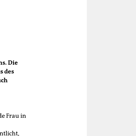
ms. Die
s des
uch
de Frau in
ntlicht,