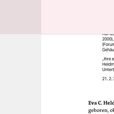
gebore
1980e
an de
Mal-se
Films
Auf de
2000),
(Foru
Gehäu
„Ihre 
Heldm
Untert
21. 2.
Eva C. He
geboren, o