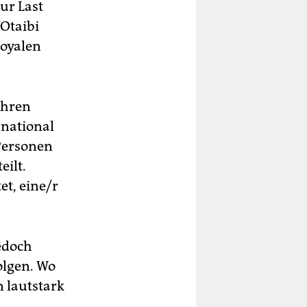
ur Last
-Otaibi
royalen
Jahren
national
Personen
ilt.
t, eine/r
jedoch
olgen. Wo
n lautstark