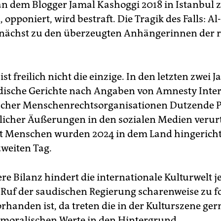
n dem Blogger Jamal Kashoggi 2018 in Istanbul z
, opponiert, wird bestraft. Die Tragik des Falls: Al
nächst zu den überzeugten Anhängerinnen der 
 ist freilich nicht die einzige. In den letzten zwei 
ische Gerichte nach Angaben von Amnesty Inter
scher Menschenrechtsorganisationen Dutzende 
icher Äußerungen in den sozialen Medien verurte
 Menschen wurden 2024 in dem Land hingerichte
zweiten Tag.
re Bilanz hindert die internationale Kulturwelt 
 Ruf der saudischen Regierung scharenweise zu f
orhanden ist, da treten die in der Kulturszene ger
oralischen Werte in den Hintergrund.