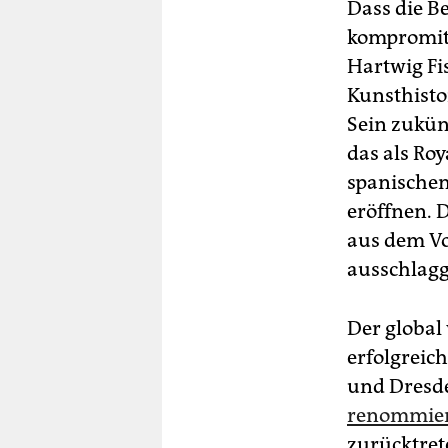
Dass die Be
kompromitt
Hartwig Fis
Kunsthisto
Sein zukünf
das als Ro
spanischen 
eröffnen. 
aus dem Vo
ausschlagg
Der global
erfolgreic
und Dresde
renommier
zurücktret