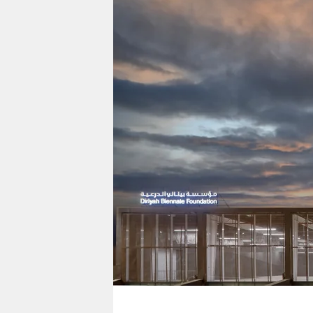
berlin
nord
wahrheit
verlag
verlag
veranstaltungen
shop
fragen & hilfe
unterstützen
abo
genossenschaft