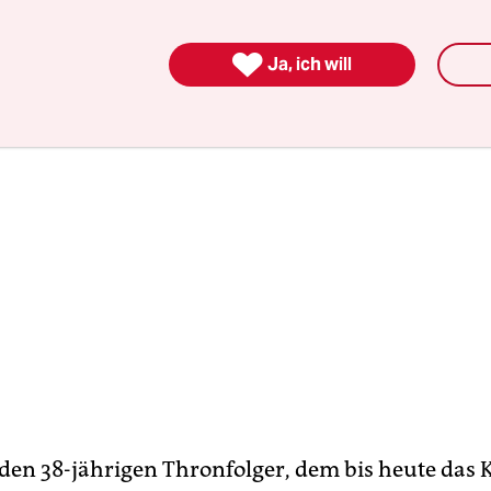
eren“ sucht.

Ja, ich will
den 38-jährigen Thronfolger, dem bis heute das 