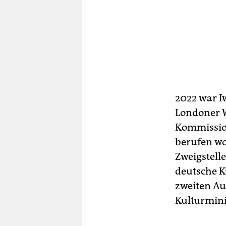
2022 war I
Londoner W
Kommission
berufen wo
Zweigstell
deutsche K
zweiten Au
Kulturmini