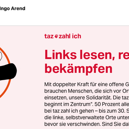
Ingo Arend
efängnis. Zu dieser Strafe verurteilte ein saudisc
taz
zahl ich

uar Manahel al-Otaibi. Das „Verbrechen“ der 29-
inerin und Aktivistin für Frauenrechte: Auf Snapc
Links lesen, r
as saudische Männervormundschaftsgesetz und d
bekämpfen
ab kritisiert und sich beim Shopping ohne den o
zeigt. Prompt folgte eine Anklage wegen „terroris
.
Mit doppelter Kraft für eine offene G
brauchen Menschen, die sich vor O
einsetzen, unsere Solidarität. Die ta
r Saudi-Frau offenbart,
wie ernst es das Land mit
beginnt im Zentrum“. 50 Prozent a
mpowerment“ meint,
das zu den erklärten Zielen 
bei taz zahl ich gehen – bis zum 30
rt, mit der Kronprinz Mohammed bin Salman, d
die linke, selbstverwaltete Orte unte
rch des arabischen Königreichs, seine Heimat sei
bevor sie verschwinden. Sind Sie da