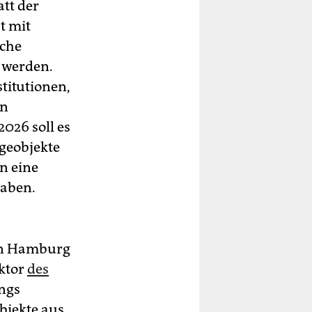
att der
t mit
sche
s werden.
stitutionen,
en
2026 soll es
igeobjekte
n eine
haben.
 in Hamburg
ektor
des
ings
bjekte aus