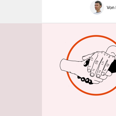
epaper login
Von
Elf Jahre G
Anfang Jan
Fitnesstra
sie 2022 d
zum Hidsch
Schleier ge
Straftaten“
Der Fall de
„womens e
2030“ gehö
facto-Mona