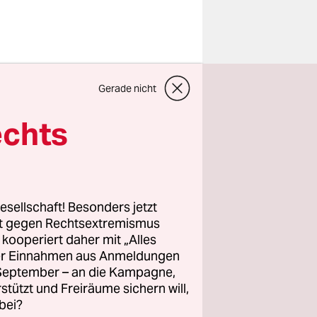
hes Gericht
Gerade nicht
jährigen
hat hatte
echts
asjenige
bligaten
tischer
esellschaft! Besonders jetzt
rt gegen Rechtsextremismus
z kooperiert daher mit „Alles
 dem
ller Einnahmen aus Anmeldungen
der „Vision
. September – an die Kampagne,
er De-
rstützt und Freiräume sichern will,
t 2016 zu
bei?