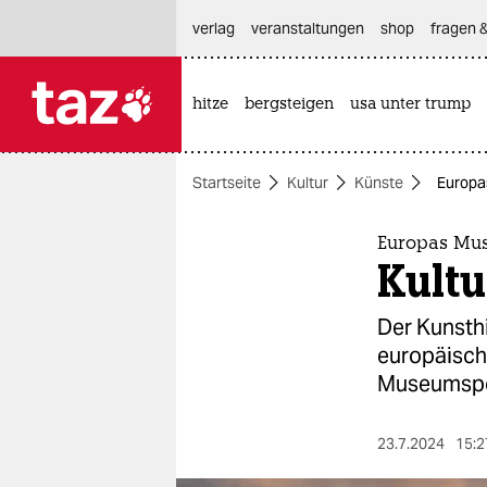
hautnavigation anspringen
hauptinhalt anspringen
footer anspringen
verlag
veranstaltungen
shop
fragen &
hitze
bergsteigen
usa unter trump

taz zahl ich
taz zahl ich
Startseite
Kultur
Künste
Europas
themen
politik
Europas Mus
Kultu
öko
Der Kunsthi
gesellschaft
europäische
Museumspo
kultur
sport
23.7.2024
15:2