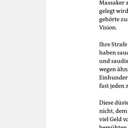
Massaker a
gelegt wird
gehörte zu
Vision.
Ihre Strafe
haben saud
und saudi
wegen ähnl
Einhundert
fast jeden 
Diese düste
nicht, dem
viel Geld v
bemühten m