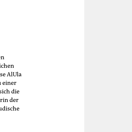
en
ichen
se AlUla
 einer
sich die
rin der
udische