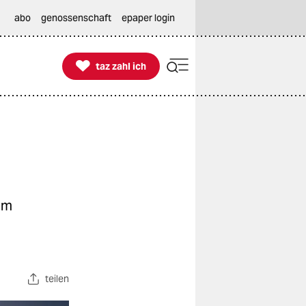
abo
genossenschaft
epaper login

taz zahl ich
taz zahl ich
dem
teilen