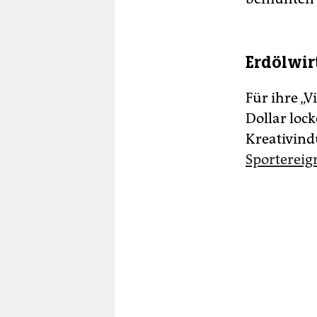
Erdölwir
Für ihre „
Dollar loc
Kreativind
Sportereig