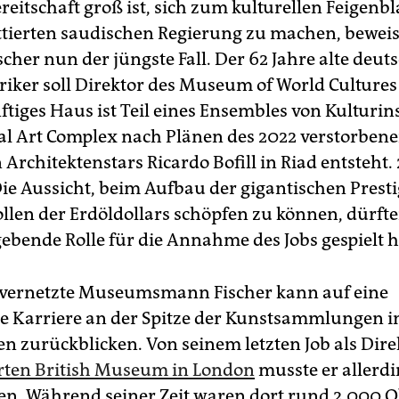
reitschaft groß ist, sich zum kulturellen Feigenbl
ierten saudischen Regierung zu machen, beweis
cher nun der jüngste Fall. Der 62 Jahre alte deut
riker soll Direktor des Museum of World Culture
tiges Haus ist Teil eines Ensembles von Kulturin
yal Art Complex nach Plänen des 2022 verstorben
Architektenstars Ricardo Bofill in Riad entsteht. 
Die Aussicht, beim Aufbau der gigantischen Prest
llen der Erdöldollars schöpfen zu können, dürfte
ebende Rolle für die Annahme des Jobs gespielt 
 vernetzte Museumsmann Fischer kann auf eine
he Karriere an der Spitze der Kunstsammlungen
n zurückblicken. Von seinem letzten Job als Dir
ten British Museum in London
musste er allerd
en. Während seiner Zeit waren dort rund 2.000 O