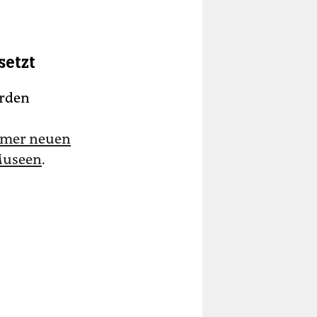
setzt
arden
mmer neuen
 Museen
.