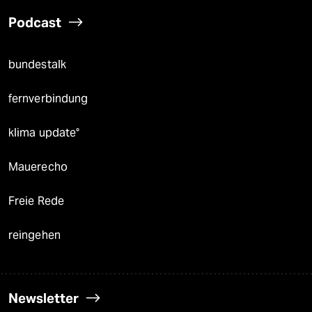
Podcast
bundestalk
fernverbindung
klima update°
Mauerecho
Freie Rede
reingehen
Newsletter