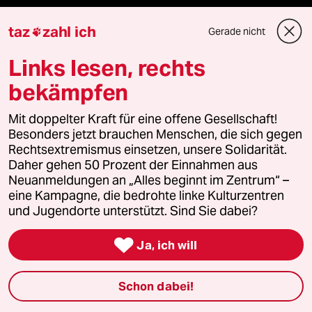
taz
zahl ich
ePaper Login
Gerade nicht

Links lesen, rechts
Downloads für Abonnierende
bekämpfen
Mit doppelter Kraft für eine offene Gesellschaft!
© 2026 taz Verlags und Vertriebs GmbH
Besonders jetzt brauchen Menschen, die sich gegen
Alle Rechte vorbehalten. Bei rechtlichen Fragen oder für Genehmigungen
Rechtsextremismus einsetzen, unsere Solidarität.
wenden Sie sich bitte an
lizenzen@taz.de
Daher gehen 50 Prozent der Einnahmen aus
Neuanmeldungen an „Alles beginnt im Zentrum“ –
Feedback
Redaktionsstatut
Kommune-Richtlinien
KI-
eine Kampagne, die bedrohte linke Kulturzentren
und Jugendorte unterstützt. Sind Sie dabei?
Leitlinie
Informant
Datenschutz
Impressum
AGB

Ja, ich will
Seitenwende
Einwilligungen widerrufen (Ads)
Schon dabei!