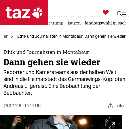

taz zahl ich
bergsteigen
usa unter trump
katzen
landtagswahl in sachs

taz zahl ich
dien
Ethik und Journalisten in Montabaur: Dann gehen sie wieder
taz zahl ich
themen
Ethik und Journalisten in Montabaur
Dann gehen sie wieder
politik
Reporter und Kamerateams aus der halben Welt
öko
sind in die Heimatstadt des Germanwings-Kopiloten
Andreas L. gereist. Eine Beobachtung der
gesellschaft
Beobachter.
kultur
29.3.2015
19:11 Uhr
teilen
sport