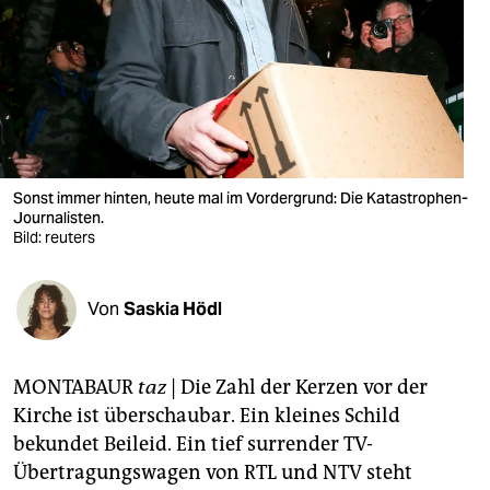
berlin
nord
wahrheit
verlag
verlag
Sonst immer hinten, heute mal im Vordergrund: Die Katastrophen-
Journalisten.
veranstaltungen
Bild: reuters
shop
Von
Saskia Hödl
fragen & hilfe
unterstützen
MONTABAUR
taz
| Die Zahl der Kerzen vor der
abo
Kirche ist überschaubar. Ein kleines Schild
bekundet Beileid. Ein tief surrender TV-
genossenschaft
Übertragungswagen von RTL und NTV steht