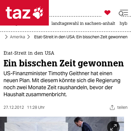

taz zahl ich
niedrigwasser
rente
landtagswahl in sachsen-anhalt
hybri

taz zahl ich
ik
Amerika
Etat-Streit in den USA: Ein bisschen Zeit gewonnen
taz zahl ich
themen
Etat-Streit in den USA
Ein bisschen Zeit gewonnen
politik
US-Finanzminister Timothy Geithner hat einen
öko
neuen Plan. Mit diesem könnte sich die Regierung
noch zwei Monate Zeit raushandeln, bevor der
gesellschaft
Haushalt zusammenbricht.
kultur
27.12.2012
11:28 Uhr
teilen
sport