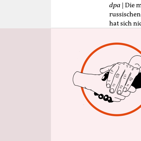
epaper login
dpa
| Die 
russischen
hat sich ni
Accomazzo
Donnerstag
In den let
Oberfläche
gesendet, 
„Das ist da