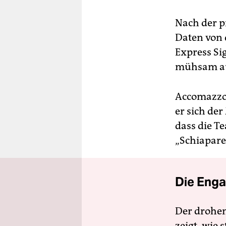
Nach der p
Daten von 
Express Sig
mühsam au
Accomazzo e
er sich der
dass die T
„Schiaparel
Die Enga
Der drohe
zeigt, wie