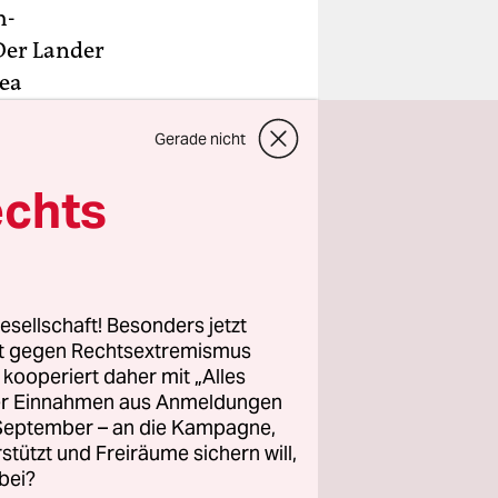
h-
„Der Lander
rea
m
Gerade nicht
echts
f der
e mehr
ammelt.
esellschaft! Besonders jetzt
rt gegen Rechtsextremismus
z kooperiert daher mit „Alles
ller Einnahmen aus Anmeldungen
. September – an die Kampagne,
rstützt und Freiräume sichern will,
bei?