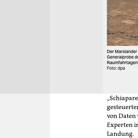
Der Marslander S
Generalprobe de
Raumfahrtagent
Foto: dpa
„Schiapare
gesteuerte
von Daten 
Experten i
Landung.