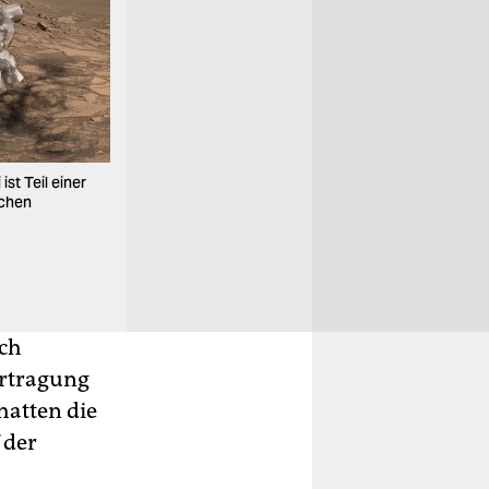
Doch Schiaparelli näherte sich zu schnell der Ober
st Teil einer
herrscht Funkstille. Wenn der Lander nicht bald na
schen
Foto: dpa
sch
ertragung
hatten die
 der