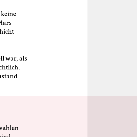
 keine
 Mars
chicht
l war, als
chtlich,
ustand
wahlen
sind.