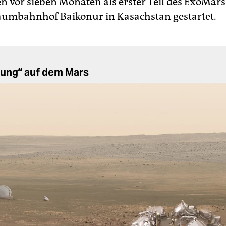
n vor sieben Monaten als erster Teil des ExoMars
umbahnhof Baikonur in Kasachstan gestartet.
dung“ auf dem Mars