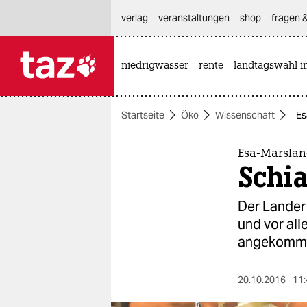
hautnavigation anspringen
hauptinhalt anspringen
footer anspringen
verlag
veranstaltungen
shop
fragen &
niedrigwasser
rente
landtagswahl i

taz zahl ich
taz zahl ich
Startseite
Öko
Wissenschaft
Es
themen
politik
Esa-Marslan
Schia
öko
Der Lander 
gesellschaft
und vor all
angekomm
kultur
sport
20.10.2016
11: