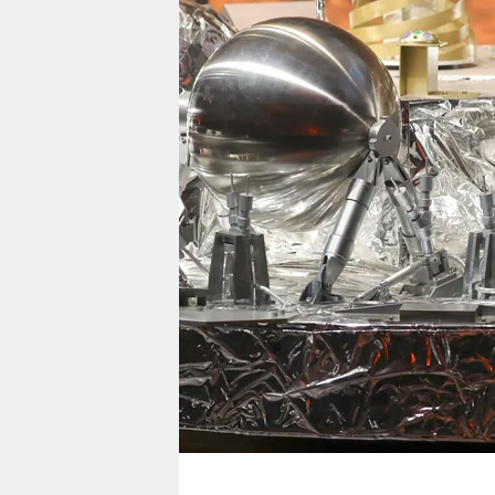
berlin
nord
wahrheit
verlag
verlag
veranstaltungen
shop
fragen & hilfe
unterstützen
abo
genossenschaft