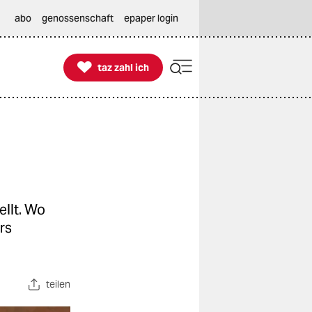
abo
genossenschaft
epaper login

taz zahl ich
taz zahl ich
ellt. Wo
rs
teilen