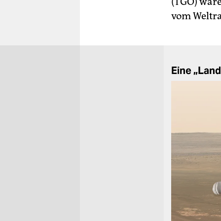
(TGO) ware
vom Weltra
Eine „Lan