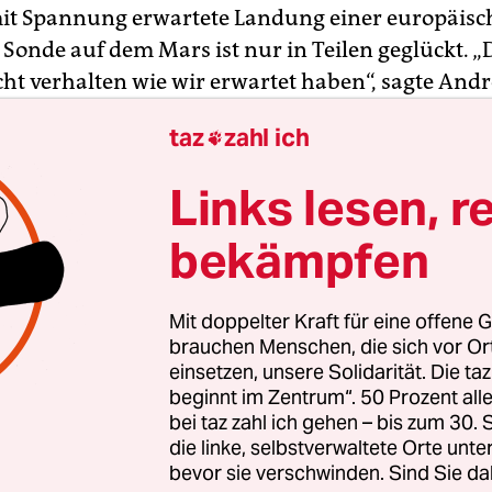
mit Spannung erwartete Landung einer europäisc
 Sonde auf dem Mars ist nur in Teilen geglückt. 
cht verhalten wie wir erwartet haben“, sagte And
 von der Europäischen Raumfahrtagentur Esa a
taz
zahl ich

 in Darmstadt.
Links lesen, r
zten 50 Sekunden vor dem geplanten Aufsetzen au
 habe das Testmodul „Schiaparelli“ keine Signal
bekämpfen
sagte er. Dennoch habe „Schiaparelli“ Daten ges
s Wichtigste“, betonte Accomazzo.
Mit doppelter Kraft für eine offene G
brauchen Menschen, die sich vor O
einsetzen, unsere Solidarität. Die ta
beginnt im Zentrum“. 50 Prozent a
bei taz zahl ich gehen – bis zum 30
die linke, selbstverwaltete Orte unte
bevor sie verschwinden. Sind Sie da