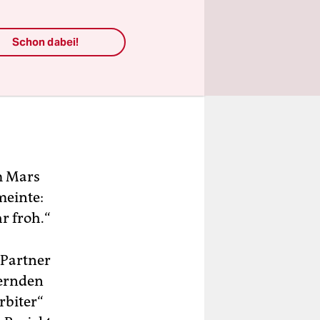
Schon dabei!
m Mars
meinte:
r froh.“
 Partner
ernden
rbiter“