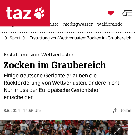

taz zahl ich
krieg in der ukraine
hitze
niedrigwasser
waldbrände

taz zahl ich
te
Sport
Erstattung von Wettverlusten: Zocken im Graubereich
taz zahl ich
themen
Erstattung von Wettverlusten
Zocken im Graubereich
politik
Einige deutsche Gerichte erlauben die
öko
Rückforderung von Wettverlusten, andere nicht.
Nun muss der Europäische Gerichtshof
gesellschaft
entscheiden.
kultur
8.5.2024
14:55 Uhr
teilen
sport