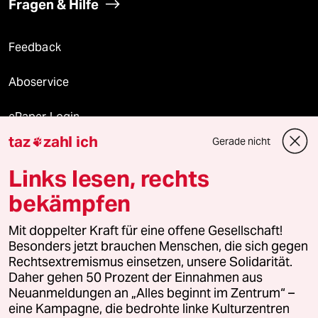
Fragen & Hilfe
Feedback
Aboservice
ePaper Login
taz
zahl ich
Gerade nicht

Downloads für Abonnierende
Links lesen, rechts
bekämpfen
© 2026 taz Verlags und Vertriebs GmbH
Mit doppelter Kraft für eine offene Gesellschaft!
Alle Rechte vorbehalten. Bei rechtlichen Fragen oder für Genehmigungen
wenden Sie sich bitte an
lizenzen@taz.de
Besonders jetzt brauchen Menschen, die sich gegen
Rechtsextremismus einsetzen, unsere Solidarität.
Daher gehen 50 Prozent der Einnahmen aus
Feedback
Redaktionsstatut
Kommune-Richtlinien
KI-
Neuanmeldungen an „Alles beginnt im Zentrum“ –
eine Kampagne, die bedrohte linke Kulturzentren