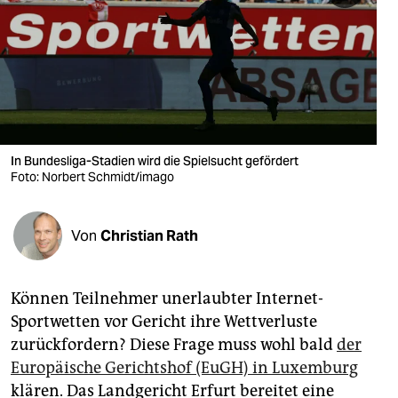
berlin
nord
wahrheit
verlag
verlag
In Bundesliga-Stadien wird die Spielsucht gefördert
Foto: Norbert Schmidt/imago
veranstaltungen
shop
Von
Christian Rath
fragen & hilfe
unterstützen
Können Teilnehmer unerlaubter Internet-
Sportwetten vor Gericht ihre Wettverluste
abo
zurückfordern? Diese Frage muss wohl bald
der
genossenschaft
Europäische Gerichtshof (EuGH) in Luxemburg
klären. Das Landgericht Erfurt bereitet eine