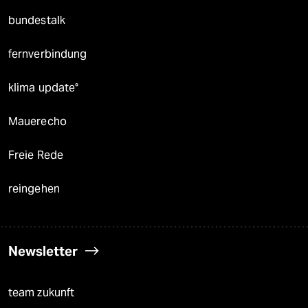
bundestalk
fernverbindung
klima update°
Mauerecho
Freie Rede
reingehen
Newsletter
team zukunft