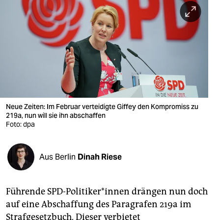
berlin
nord
wahrheit
verlag
verlag
veranstaltungen
Neue Zeiten: Im Februar verteidigte Giffey den Kompromiss zu
219a, nun will sie ihn abschaffen
shop
Foto: dpa
fragen & hilfe
Aus Berlin
Dinah Riese
unterstützen
abo
Führende SPD-Politiker*innen drängen nun doch
genossenschaft
auf eine Abschaffung des Paragrafen 219a im
Strafgesetzbuch. Dieser verbietet