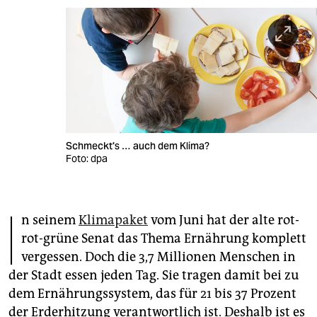
berlin
nord
wahrheit
verlag
verlag
Schmeckt's … auch dem Klima?
veranstaltungen
Foto: dpa
shop
I
fragen & hilfe
n seinem
Klimapaket
vom Juni hat der alte rot-
unterstützen
rot-grüne Senat das Thema Ernährung komplett
vergessen. Doch die 3,7 Millionen Menschen in
abo
der Stadt essen jeden Tag. Sie tragen damit bei zu
genossenschaft
dem Ernährungssystem, das für 21 bis 37 Prozent
der Erderhitzung verantwortlich ist. Deshalb ist es