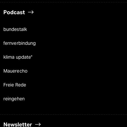
Podcast
bundestalk
fernverbindung
klima update°
Mauerecho
Freie Rede
reingehen
Newsletter