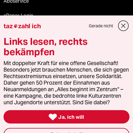
Aboservice
ePaper Login
taz
zahl ich
Gerade nicht

Downloads für Abonnierende
Links lesen, rechts
bekämpfen
© 2026 taz Verlags und Vertriebs GmbH
Mit doppelter Kraft für eine offene Gesellschaft!
Alle Rechte vorbehalten. Bei rechtlichen Fragen oder für Genehmigungen
wenden Sie sich bitte an
lizenzen@taz.de
Besonders jetzt brauchen Menschen, die sich gegen
Rechtsextremismus einsetzen, unsere Solidarität.
Daher gehen 50 Prozent der Einnahmen aus
Feedback
Redaktionsstatut
Kommune-Richtlinien
KI-
Neuanmeldungen an „Alles beginnt im Zentrum“ –
eine Kampagne, die bedrohte linke Kulturzentren
Leitlinie
Informant
Datenschutz
Impressum
AGB
und Jugendorte unterstützt. Sind Sie dabei?
Seitenwende
Einwilligungen widerrufen (Ads)

Ja, ich will