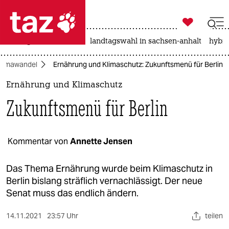

taz zahl ich
niedrigwasser
rente
landtagswahl in sachsen-anhalt
hybri

taz zahl ich
Klimawandel
Ernährung und Klimaschutz: Zukunftsmenü für Berlin
taz zahl ich
Ernährung und Klimaschutz
themen
Zukunftsmenü für Berlin
politik
öko
Kommentar von
Annette Jensen
gesellschaft
Das Thema Ernährung wurde beim Klimaschutz in
Berlin bislang sträflich vernachlässigt. Der neue
kultur
Senat muss das endlich ändern.
sport
14.11.2021
23:57 Uhr
teilen