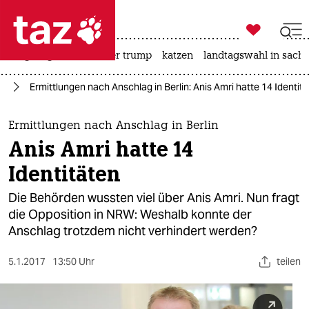

taz zahl ich
bergsteigen
usa unter trump
katzen
landtagswahl in sachs

taz zahl ich
nd
Ermittlungen nach Anschlag in Berlin: Anis Amri hatte 14 Identit
taz zahl ich
themen
Ermittlungen nach Anschlag in Berlin
Anis Amri hatte 14
politik
Identitäten
öko
Die Behörden wussten viel über Anis Amri. Nun fragt
die Opposition in NRW: Weshalb konnte der
gesellschaft
Anschlag trotzdem nicht verhindert werden?
kultur
5.1.2017
13:50 Uhr
teilen
sport