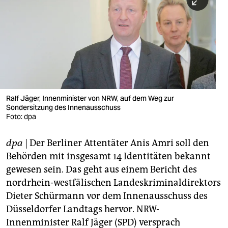
berlin
nord
wahrheit
verlag
verlag
Ralf Jäger, Innenminister von NRW, auf dem Weg zur
Sondersitzung des Innenausschuss
veranstaltungen
Foto: dpa
shop
dpa
| Der Berliner Attentäter Anis Amri soll den
fragen & hilfe
Behörden mit insgesamt 14 Identitäten bekannt
unterstützen
gewesen sein. Das geht aus einem Bericht des
nordrhein-westfälischen Landeskriminaldirektors
abo
Dieter Schürmann vor dem Innenausschuss des
Düsseldorfer Landtags hervor. NRW-
genossenschaft
Innenminister Ralf Jäger (SPD) versprach