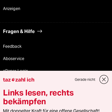
Anzeigen
Fragen & Hilfe
Feedback
Aboservice
ePaper Login
taz
zahl ich
Gerade nicht

Downloads für Abonnierende
Links lesen, rechts
bekämpfen
© 2026 taz Verlags und Vertriebs GmbH
Mit doppelter Kraft für eine offene Gesellschaft!
Alle Rechte vorbehalten. Bei rechtlichen Fragen oder für Genehmigungen