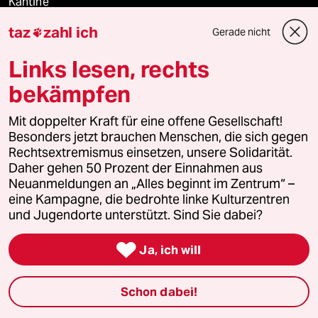
Kantine
taz
zahl ich
Gerade nicht

Shop
Links lesen, rechts
Anzeigen
bekämpfen
Mit doppelter Kraft für eine offene Gesellschaft!
Fragen & Hilfe
Besonders jetzt brauchen Menschen, die sich gegen
Rechtsextremismus einsetzen, unsere Solidarität.
Daher gehen 50 Prozent der Einnahmen aus
Feedback
Neuanmeldungen an „Alles beginnt im Zentrum“ –
eine Kampagne, die bedrohte linke Kulturzentren
Aboservice
und Jugendorte unterstützt. Sind Sie dabei?

ePaper Login
Ja, ich will
Downloads für Abonnierende
Schon dabei!