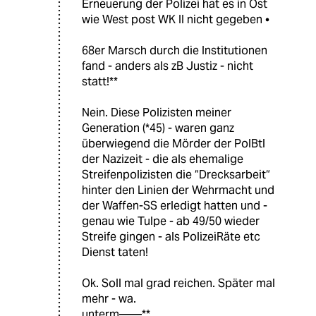
Erneuerung der Polizei hat es in Ost
wie West post WK II nicht gegeben •
68er Marsch durch die Institutionen
fand - anders als zB Justiz - nicht
statt!**
Nein. Diese Polizisten meiner
Generation (*45) - waren ganz
überwiegend die Mörder der PolBtl
der Nazizeit - die als ehemalige
Streifenpolizisten die “Drecksarbeit“
hinter den Linien der Wehrmacht und
der Waffen-SS erledigt hatten und -
genau wie Tulpe - ab 49/50 wieder
Streife gingen - als PolizeiRäte etc
Dienst taten!
Ok. Soll mal grad reichen. Später mal
mehr - wa.
unterm——**