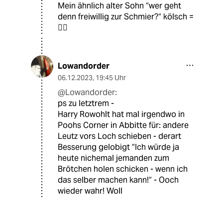
Mein ähnlich alter Sohn “wer geht
denn freiwillig zur Schmier?“ kölsch =
👮‍♀️
Lowandorder
06.12.2023
,
19:45 Uhr
@Lowandorder:
ps zu letztrem -
Harry Rowohlt hat mal irgendwo in
Poohs Corner in Abbitte für: andere
Leutz vors Loch schieben - derart
Besserung gelobigt “Ich würde ja
heute nichemal jemanden zum
Brötchen holen schicken - wenn ich
das selber machen kann!“ - Ooch
wieder wahr! Woll