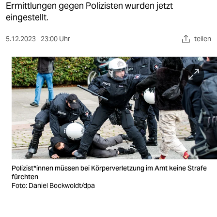
berlin
Ermittlungen gegen Polizisten wurden jetzt
eingestellt.
nord
5.12.2023
23:00 Uhr
teilen
wahrheit
verlag
verlag
veranstaltungen
shop
fragen & hilfe
unterstützen
Po­li­zis­t*in­nen müssen bei Körperverletzung im Amt keine Strafe
fürchten
abo
Foto: Daniel Bockwoldt/dpa
genossenschaft