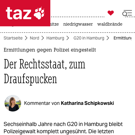

taz zahl ich
krieg in der ukraine
hitze
niedrigwasser
waldbrände

taz zahl ich
Startseite
Nord
Hamburg
G20 in Hamburg
Ermittlung
taz zahl ich
Ermittlungen gegen Polizei eingestellt
themen
Der Rechtsstaat, zum
politik
Draufspucken
öko
gesellschaft
Kommentar von
Katharina Schipkowski
kultur
sport
Sechseinhalb Jahre nach G20 in Hamburg bleibt
Polizeigewalt komplett ungesühnt. Die letzten