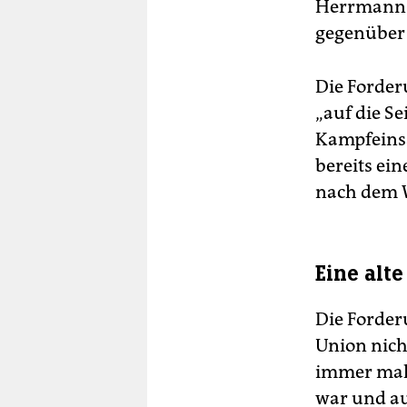
Herrmann (
gegenüber
Die Forderu
„auf die Se
Kampfeinsa
bereits ei
nach dem W
Eine alt
Die Forder
Union nich
immer mal 
war und au