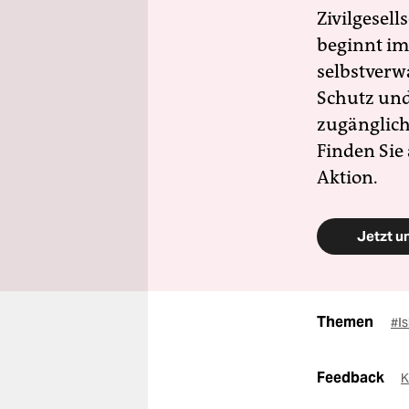
Zivilgesell
beginnt im
selbstverw
Schutz und 
zugänglich
Finden Sie
Aktion.
Jetzt u
Themen
#I
Feedback
K