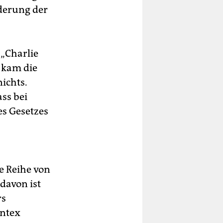
derung der
„Charlie
 kam die
nichts.
ass bei
es Gesetzes
e Reihe von
davon ist
rs
ontex