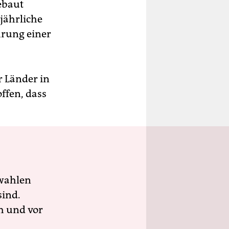
ebaut
jährliche
hrung einer
r Länder in
ffen, dass
wahlen
sind.
h und vor