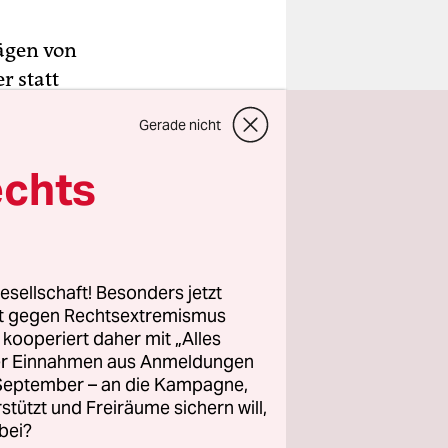
ägen von
r statt
atz in
Gerade nicht
en
CSU in
echts
n!“, ist
ern
esellschaft! Besonders jetzt
von
rt gegen Rechtsextremismus
z kooperiert daher mit „Alles
hsetzen
ller Einnahmen aus Anmeldungen
er
. September – an die Kampagne,
dann aber
rstützt und Freiräume sichern will,
ft auch
bei?