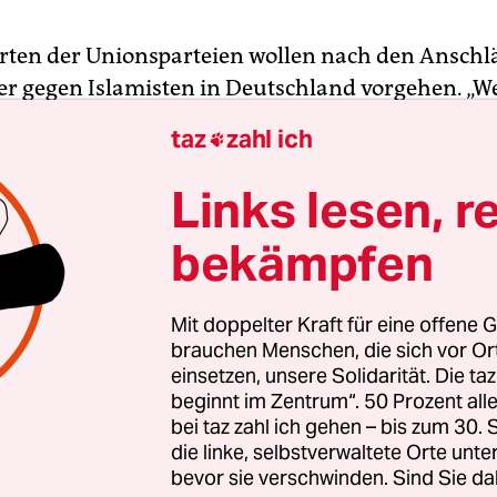
ten der Unionsparteien wollen nach den Anschl
ker gegen Islamisten in Deutschland vorgehen. „We
esetz nur die Scharia anerkennt, kann keinen Pl
taz
zahl ich

sellschaft finden“, heißt es in einem gemeinsam
 die die Innenpolitischen Sprecher von CDU und 
Links lesen, r
ändern am Freitag in Berlin vorgestellt haben.
bekämpfen
n uns dem islamistischen Terrorismus nicht beuge
eitige Forderungskatalog mit fett gedruckten Lett
Mit doppelter Kraft für eine offene G
ben. Hinter dem Slogan verbirgt sich eine Reihe 
brauchen Menschen, die sich vor O
einsetzen, unsere Solidarität. Die ta
ahmen gegen Islamisten, die die Sprecher durc
beginnt im Zentrum“. 50 Prozent a
zu zählt die Möglichkeit, Menschen, „die neben d
bei taz zahl ich gehen – bis zum 30
eine weitere Staatsangehörigkeit besitzen, sich 
die linke, selbstverwaltete Orte unte
te des IS schlagen, die deutsche Staatsbürgerscha
bevor sie verschwinden. Sind Sie da