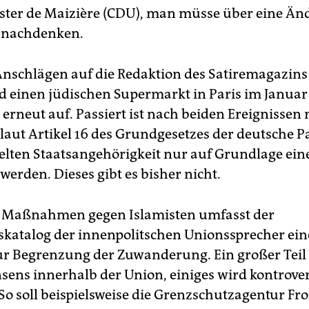
ter de Maizière (CDU), man müsse über eine Än
 nachdenken.
nschlägen auf die Redaktion des Satiremagazins 
 einen jüdischen Supermarkt in Paris im Januar
erneut auf. Passiert ist nach beiden Ereignissen 
laut Artikel 16 des Grundgesetzes der deutsche P
elten Staatsangehörigkeit nur auf Grundlage ein
erden. Dieses gibt es bisher nicht.
 Maßnahmen gegen Islamisten umfasst der
katalog der innenpolitschen Unionssprecher ein
r Begrenzung der Zuwanderung. Ein großer Teil 
nsens innerhalb der Union, einiges wird kontrove
 So soll beispielsweise die Grenzschutzagentur Fr