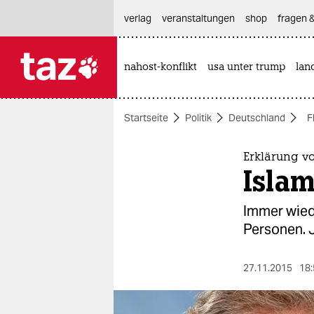
hautnavigation anspringen
hauptinhalt anspringen
footer anspringen
verlag
veranstaltungen
shop
fragen &
nahost-konflikt
usa unter trump
lan

taz zahl ich
taz zahl ich
Startseite
Politik
Deutschland
F
themen
politik
Erklärung v
Islam
öko
Immer wied
gesellschaft
Personen. J
kultur
27.11.2015
18:
sport