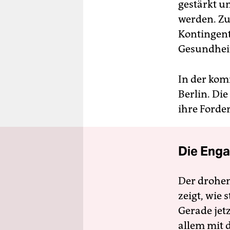
gestärkt u
werden. Zu
Kontingent
Gesundheit
In der kom
Berlin. Di
ihre Forde
Die Enga
Der drohe
zeigt, wie
Gerade jet
allem mit d