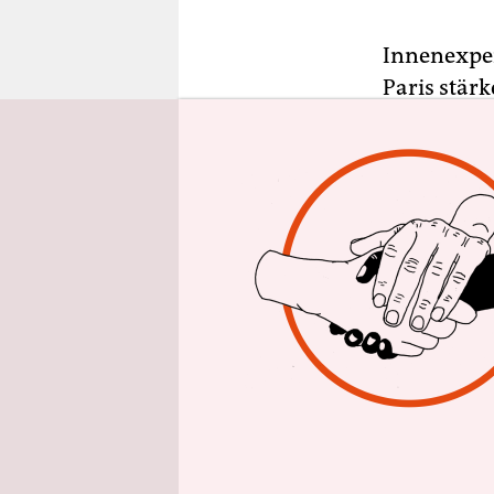
epaper login
Innenexper
Paris stär
dem Grundg
unserer Ge
Erklärung,
Bund und L
„Wir werde
der sechss
überschrie
Sofortmaßn
wollen. Da
deutschen 
auf die Sei