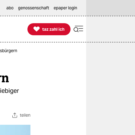
abo
genossenschaft
epaper login

taz zahl ich
taz zahl ich
usbürgern
rn
iebiger
teilen