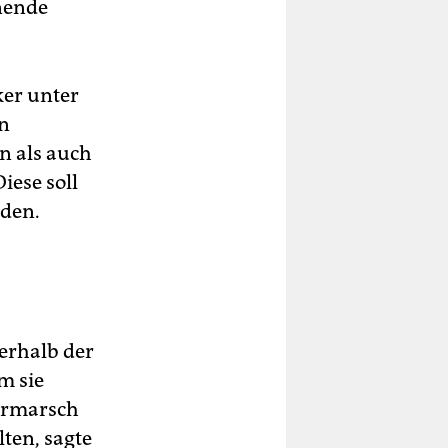
nende
ker unter
en
n als auch
iese soll
rden.
erhalb der
m sie
Vormarsch
ten, sagte