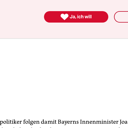
rkennen [zu] können.“

Ja, ich will
politiker folgen damit Bayerns Innenminister Jo