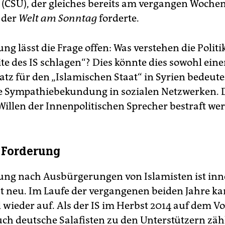
CSU), der gleiches bereits am vergangen Woche
 der
Welt am Sonntag
forderte.
ng lässt die Frage offen: Was verstehen die Politi
ite des IS schlagen“? Dies könnte dies sowohl ein
tz für den „Islamischen Staat“ in Syrien bedeute
ne Sympathiebekundung in sozialen Netzwerken. D
illen der Innenpolitischen Sprecher bestraft we
e Forderung
ung nach Ausbürgerungen von Islamisten ist inn
t neu. Im Laufe der vergangenen beiden Jahre ka
wieder auf. Als der IS im Herbst 2014 auf dem 
ch deutsche Salafisten zu den Unterstützern zähl