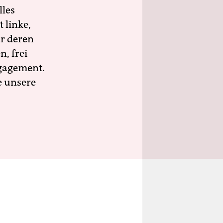
lles
 linke,
ür deren
n, frei
ngagement.
e unsere