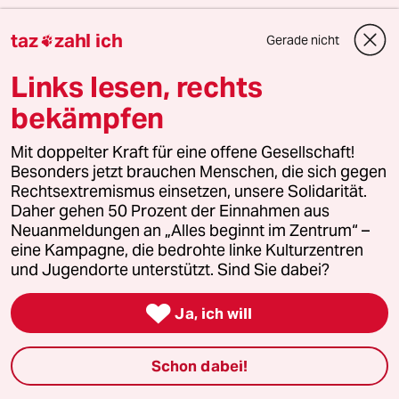
taz
zahl ich
Gerade nicht

Themen
#Total
#Fridays For Future
#Uganda
#Pipeline
#Erdöl
Links lesen, rechts
#Vanessa Nakate
#Recherchefonds Ausland
#Yoweri
bekämpfen
Museveni
Mit doppelter Kraft für eine offene Gesellschaft!
Besonders jetzt brauchen Menschen, die sich gegen
Feedback
Kommentieren
Fehlerhinweis
Rechtsextremismus einsetzen, unsere Solidarität.
Daher gehen 50 Prozent der Einnahmen aus
Diesen Artikel teilen
Neuanmeldungen an „Alles beginnt im Zentrum“ –
eine Kampagne, die bedrohte linke Kulturzentren
und Jugendorte unterstützt. Sind Sie dabei?
Mehr zum Thema

Ja, ich will
Schon dabei!