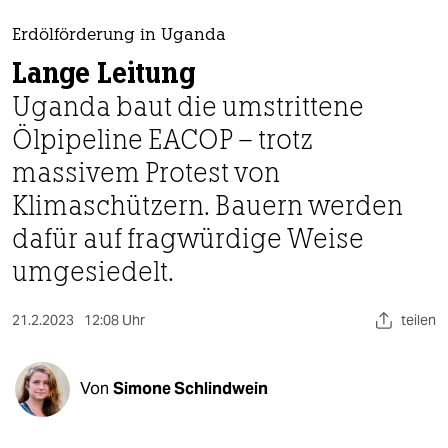
berlin
Erdölförderung in Uganda
nord
Lange Leitung
wahrheit
Uganda baut die umstrittene
Ölpipeline EACOP – trotz
verlag
massivem Protest von
verlag
Klimaschützern. Bauern werden
veranstaltungen
dafür auf fragwürdige Weise
shop
umgesiedelt.
fragen & hilfe
21.2.2023
12:08 Uhr
teilen
unterstützen
abo
Von
Simone Schlindwein
genossenschaft