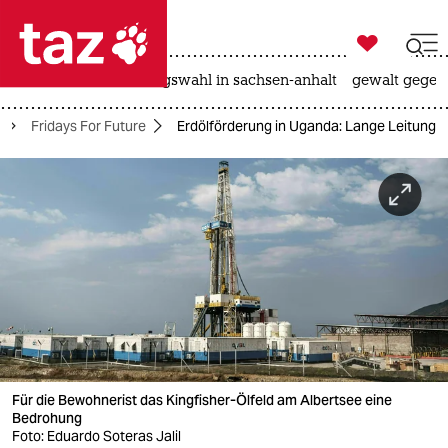

taz zahl ich
hitze
surfen
landtagswahl in sachsen-anhalt
gewalt gegen

taz zahl ich
Fridays For Future
Erdölförderung in Uganda: Lange Leitung
taz zahl ich
themen
politik
öko
gesellschaft
kultur
Für die Bewohnerist das Kingfisher-Ölfeld am Albertsee eine
sport
Bedrohung
Foto: Eduardo Soteras Jalil