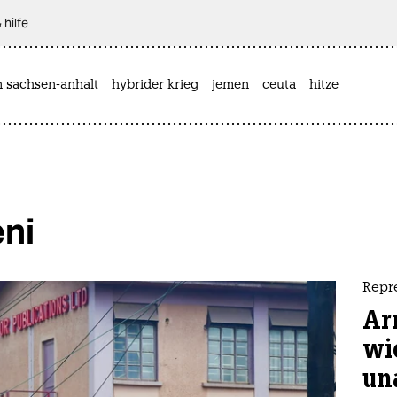
 hilfe
n sachsen-anhalt
hybrider krieg
jemen
ceuta
hitze
ni
Repr
Ar
wi
un