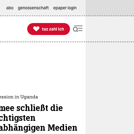
abo
genossenschaft
epaper login

taz zahl ich
taz zahl ich
ession in Uganda
mee schließt die
chtigsten
abhängigen Medien