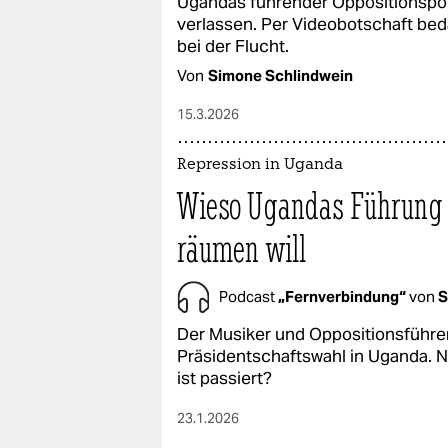
Ugandas führender Oppositionspoli
epaper login
verlassen. Per Videobotschaft bedan
bei der Flucht.
Von
Simone Schlindwein
15.3.2026
Repression in Uganda
Wieso Ugandas Führung
räumen will
Podcast
„Fernverbindung“
von
S
Der Musiker und Oppositionsführer
Präsidentschaftswahl in Uganda. N
ist passiert?
23.1.2026