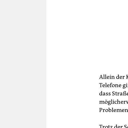
Allein der 
Telefone g
dass Straß
möglicherw
Problemen“
Trotz der 