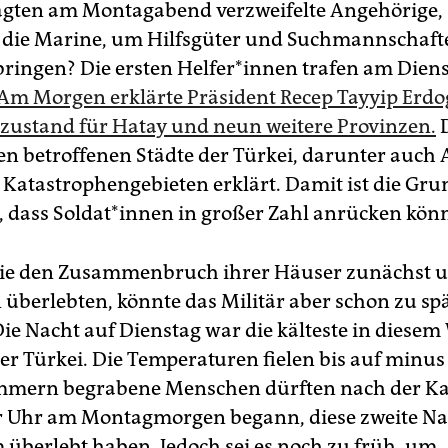
gten am Montagabend verzweifelte Angehörige, s
t die Marine, um Hilfsgüter und Suchmannschafte
ringen? Die ersten Hel­fe­r*in­nen trafen am Diens
Am Morgen erklärte Präsident Recep Tayyip Erd
ustand für Hatay und neun weitere Provinzen.
D
en betroffenen Städte der Türkei, darunter auch 
Katastrophengebieten erklärt. Damit ist die Gru
 dass Sol­da­t*in­nen in großer Zahl anrücken kön
 die den Zusammenbruch ihrer Häuser zunächst u
berlebten, könnte das Militär aber schon zu sp
e Nacht auf Dienstag war die kälteste in diesem
er Türkei. Die Temperaturen fielen bis auf minus
mmern begrabene Menschen dürften nach der Ka
r Uhr am Montagmorgen begann, diese zweite Nac
 überlebt haben. Jedoch sei es noch zu früh, um