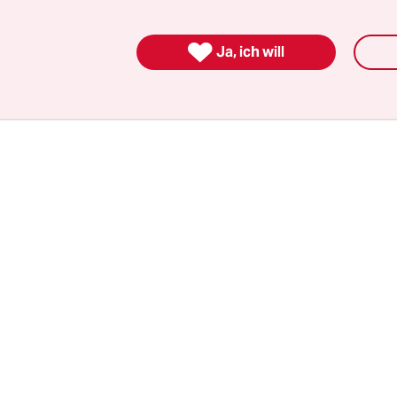
rund 100.000 syrischen Geflüchteten in Antakya 
sind gestorben.

Ja, ich will