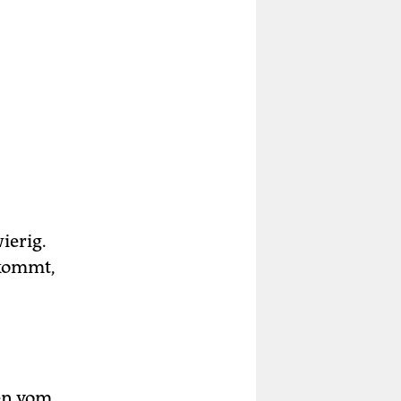
wierig.
 kommt,
en vom