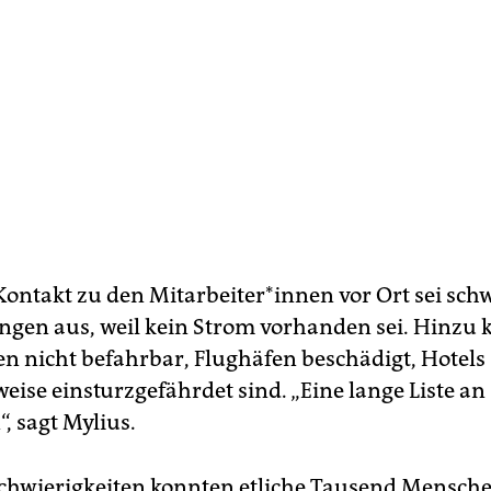
Kontakt zu den Mit­ar­bei­te­r*in­nen vor Ort sei sch
ingen aus, weil kein Strom vorhanden sei. Hinzu
en nicht befahrbar, Flughäfen beschädigt, Hotels
eise einsturzgefährdet sind. „Eine lange Liste an
, sagt Mylius.
Schwierigkeiten konnten etliche Tausend Mensch