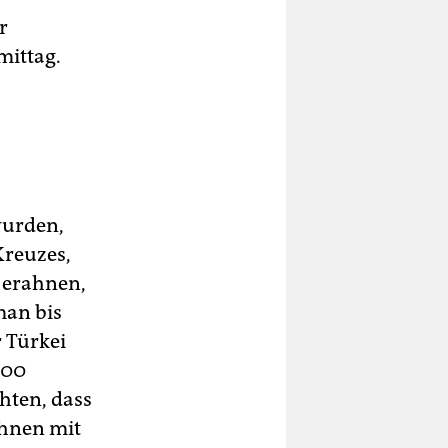
r
mittag.
wurden,
Kreuzes,
r erahnen,
man bis
 Türkei
000
hten, dass
chnen mit