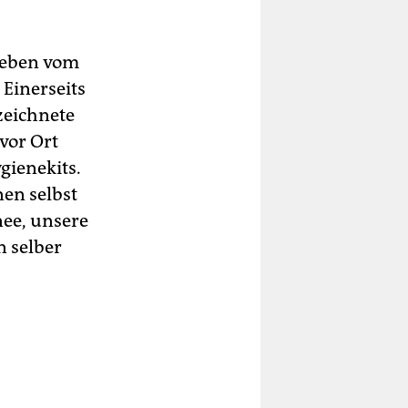
dbeben vom
 Einerseits
zeichnete
 vor Ort
gienekits.
nen selbst
nee, unsere
n selber