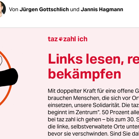
Von
Jürgen Gottschlich
und
Jannis Hagmann
nner liegen auf dem Bauch vor den Resten eine
taz
zahl ich

gen Hauses. Sie horchen auf die Rufe aus dem In
ges. „Wir hören die Schreie, aber können nicht
Links lesen, r
 Ein anderer sagt: „Es gibt keine Rettungskräfte, k
bekämpfen
, keine Soldaten, niemand. Dieser Ort ist von aller
Mit doppelter Kraft für eine offene G
aus der Stadt Antakya in der türkischen Provinz 
brauchen Menschen, die sich vor O
einsetzen, unsere Solidarität. Die ta
e sich am Dienstag in sozialen Netzwerken. Der n
beginnt im Zentrum“. 50 Prozent a
ughafen ist zerstört, viele Straßen sind nicht me
bei taz zahl ich gehen – bis zum 30
Die Stadt mit ihren rund 200.000 Ein­woh­ne­r*in
die linke, selbstverwaltete Orte unte
bevor sie verschwinden. Sind Sie da
 vom Montagmorgen
wohl am härtesten getroffen