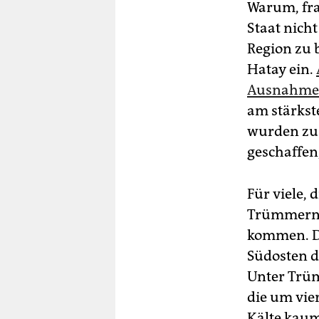
Warum, fra
Staat nich
Region zu b
Hatay ein.
Ausnahmez
am stärkst
wurden zu 
geschaffen,
Für viele,
Trümmern ü
kommen. Di
Südosten d
Unter Trü
die um vie
Kälte kaum