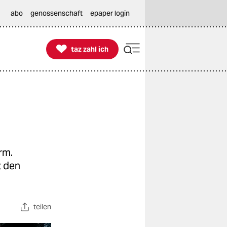
abo
genossenschaft
epaper login

taz zahl ich
taz zahl ich
rm.
t den
teilen