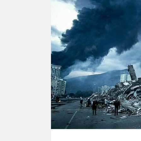
berlin
nord
wahrheit
verlag
verlag
veranstaltungen
shop
fragen & hilfe
unterstützen
abo
genossenschaft