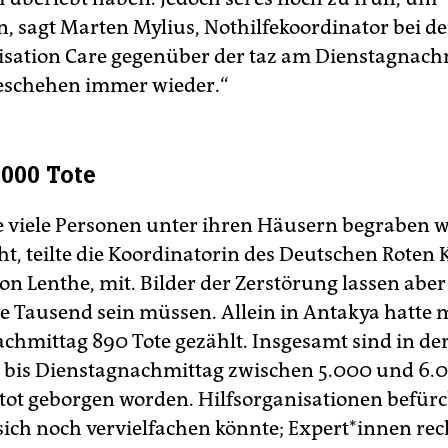
, sagt Marten Mylius, Nothilfekoordinator bei de
isation Care gegenüber der taz am Dienstagnach
eschehen immer wieder.“
.000 Tote
e viele Personen unter ihren Häusern begraben 
ht, teilte die Koordinatorin des Deutschen Roten 
von Lenthe, mit. Bilder der Zerstörung lassen abe
ele Tausend sein müssen. Allein in Antakya hatte 
chmittag 890 Tote gezählt. Insgesamt sind in der
 bis Dienstagnachmittag zwischen 5.000 und 6.
ot geborgen worden. Hilfsorganisationen befürc
sich noch vervielfachen könnte; Ex­per­t*in­nen re