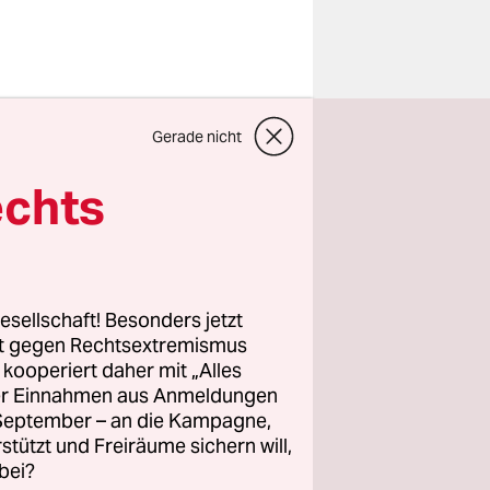
s ehemals
Gerade nicht
nern des
s machen“,
echts
eine
 Hilfe
esellschaft! Besonders jetzt
Hatay
rt gegen Rechtsextremismus
z kooperiert daher mit „Alles
ahe
ller Einnahmen aus Anmeldungen
hr
. September – an die Kampagne,
­nen hat das
rstützt und Freiräume sichern will,
bei?
. Auch