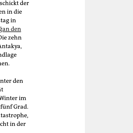
chickt der
n in die
tag in
oğan den
ie zehn
Antakya,
ndlage
nen.
nter den
ät
 Winter im
 fünf Grad.
tastrophe,
ht in der