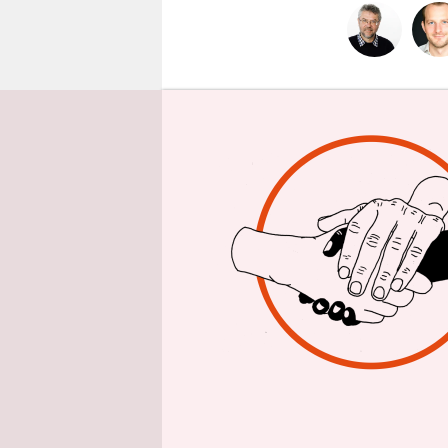
epaper login
Mehrere Mä
zehnstöcki
Trümmerber
ruft einer.
Hilfskräfte
verlassen“.
Die Szene 
verbreitet
gelegene Fl
befahrbar. 
Erdbeben