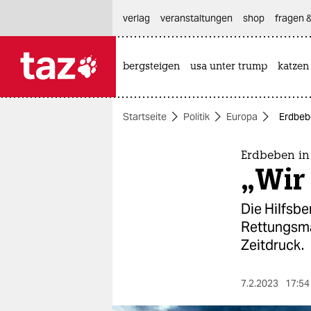
hautnavigation anspringen
hauptinhalt anspringen
footer anspringen
verlag
veranstaltungen
shop
fragen &
bergsteigen
usa unter trump
katzen

taz zahl ich
taz zahl ich
Startseite
Politik
Europa
Erdbebe
themen
politik
Erdbeben in
„Wir
öko
Die Hilfsbe
gesellschaft
Rettungsma
Zeitdruck.
kultur
sport
7.2.2023
17:54