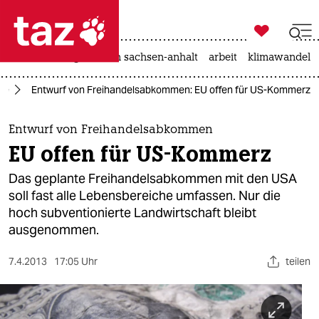

taz zahl ich
hitze
landtagswahl in sachsen-anhalt
arbeit
klimawandel

taz zahl ich
ie
Entwurf von Freihandelsabkommen: EU offen für US-Kommerz
taz zahl ich
themen
Entwurf von Freihandelsabkommen
EU offen für US-Kommerz
politik
Das geplante Freihandelsabkommen mit den USA
öko
soll fast alle Lebensbereiche umfassen. Nur die
hoch subventionierte Landwirtschaft bleibt
gesellschaft
ausgenommen.
kultur
7.4.2013
17:05 Uhr
teilen
sport