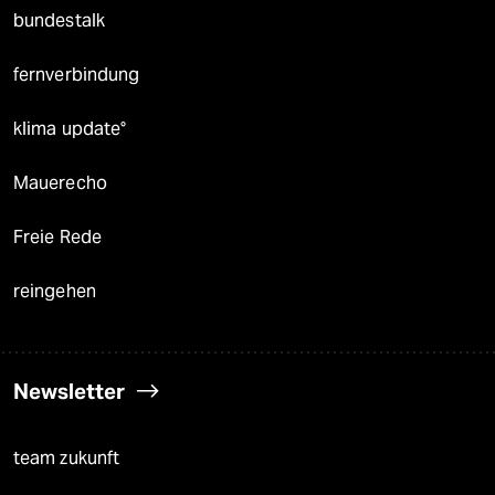
bundestalk
fernverbindung
klima update°
Mauerecho
Freie Rede
reingehen
Newsletter
team zukunft