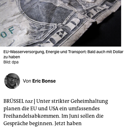
berlin
nord
wahrheit
verlag
verlag
EU-Wasserversorgung, Energie und Transport: Bald auch mit Dollar
zu haben
veranstaltungen
Bild: dpa
shop
Von
Eric Bonse
fragen & hilfe
unterstützen
BRÜSSEL
taz
|
Unter strikter Geheimhaltung
abo
planen die EU und USA ein umfassendes
Freihandelsabkommen. Im Juni sollen die
genossenschaft
Gespräche beginnen. Jetzt haben