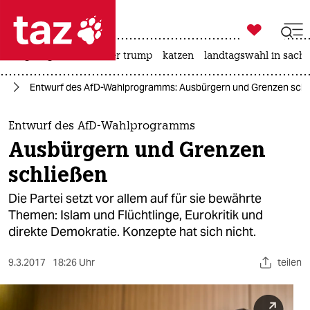

taz zahl ich
bergsteigen
usa unter trump
katzen
landtagswahl in sachs

taz zahl ich
fD
Entwurf des AfD-Wahlprogramms: Ausbürgern und Grenzen schl
taz zahl ich
themen
Entwurf des AfD-Wahlprogramms
Ausbürgern und Grenzen
politik
schließen
öko
Die Partei setzt vor allem auf für sie bewährte
Themen: Islam und Flüchtlinge, Eurokritik und
gesellschaft
direkte Demokratie. Konzepte hat sich nicht.
kultur
9.3.2017
18:26 Uhr
teilen
sport