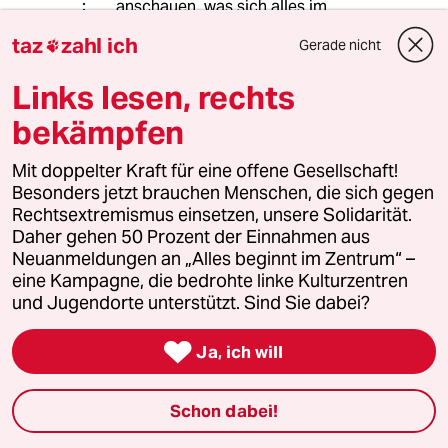
anschauen, was sich alles im
Saarland, in Thüringen, Bayern und
taz
zahl ich
Gerade nicht

Sachsen abspielt.
Links lesen, rechts
3. Selbst Parteien, die
verfassugnsgemäß sind müssen nicht
bekämpfen
gewählt werden. Auch nicht, wenn
die AfD heißen.
Mit doppelter Kraft für eine offene Gesellschaft!
Besonders jetzt brauchen Menschen, die sich gegen
Rechtsextremismus einsetzen, unsere Solidarität.
Daher gehen 50 Prozent der Einnahmen aus
kami
K
Neuanmeldungen an „Alles beginnt im Zentrum“ –
10.03.2017
,
13:49 Uhr
eine Kampagne, die bedrohte linke Kulturzentren
@Reinhold Schramm:
und Jugendorte unterstützt. Sind Sie dabei?
Das Blöde ist halt nur, dass die
Schweinerei von "Hartz-IV-

Ja, ich will
Strafvollzug" etc. auch nicht dadurch
besser wird, dass man auf
Flüchtlinge, Migranten, Schwule und
Schon dabei!
"Genderwahn" scheisst.