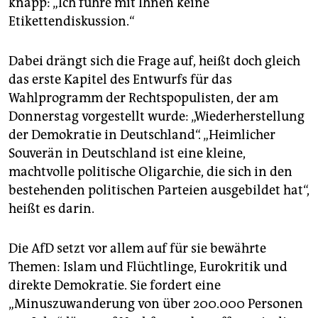
knapp: „Ich führe mit Ihnen keine
epaper login
Etikettendiskussion.“
Dabei drängt sich die Frage auf, heißt doch gleich
das erste Kapitel des Entwurfs für das
Wahlprogramm der Rechtspopulisten, der am
Donnerstag vorgestellt wurde: „Wiederherstellung
der Demokratie in Deutschland“. „Heimlicher
Souverän in Deutschland ist eine kleine,
machtvolle politische Oligarchie, die sich in den
bestehenden politischen Parteien ausgebildet hat“,
heißt es darin.
Die AfD setzt vor allem auf für sie bewährte
Themen: Islam und Flüchtlinge, Eurokritik und
direkte Demokratie. Sie fordert eine
„Minuszuwanderung von über 200.000 Personen