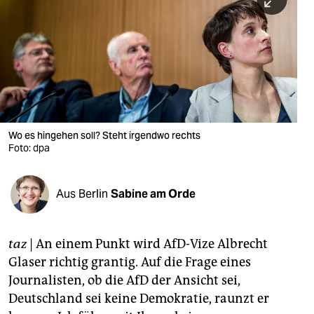
berlin
nord
wahrheit
verlag
verlag
Wo es hingehen soll? Steht irgendwo rechts
Foto: dpa
veranstaltungen
shop
Aus Berlin
Sabine am Orde
fragen & hilfe
unterstützen
taz
| An einem Punkt wird AfD-Vize Albrecht
Glaser richtig grantig. Auf die Frage eines
abo
Journalisten, ob die AfD der Ansicht sei,
genossenschaft
Deutschland sei keine Demokratie, raunzt er