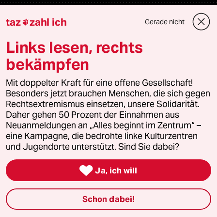
Verlag
taz
zahl ich
Gerade nicht

Links lesen, rechts
Aktuelles
bekämpfen
Hausblog
Mit doppelter Kraft für eine offene Gesellschaft!
Besonders jetzt brauchen Menschen, die sich gegen
Die Seitenwende
Rechtsextremismus einsetzen, unsere Solidarität.
Daher gehen 50 Prozent der Einnahmen aus
Stellen
Neuanmeldungen an „Alles beginnt im Zentrum“ –
eine Kampagne, die bedrohte linke Kulturzentren
Presse
und Jugendorte unterstützt. Sind Sie dabei?

Ja, ich will
Unterstützen
Schon dabei!
abo