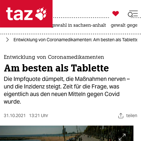

taz zahl ich
hitze
surfen
landtagswahl in sachsen-anhalt
gewalt gegen

taz zahl ich
us
Entwicklung von Coronamedikamenten: Am besten als Tablette
taz zahl ich
themen
Entwicklung von Coronamedikamenten
Am besten als Tablette
politik
Die Impfquote dümpelt, die Maßnahmen nerven –
öko
und die Inzidenz steigt. Zeit für die Frage, was
eigentlich aus den neuen Mitteln gegen Covid
gesellschaft
wurde.
kultur
31.10.2021
13:21 Uhr
teilen
sport