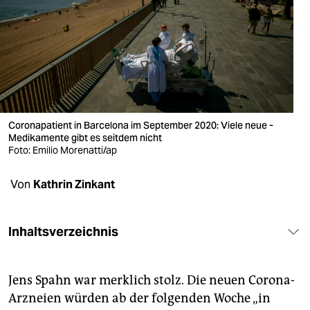
berlin
nord
wahrheit
verlag
verlag
Coronapatient in Barcelona im September 2020: Viele neue ­
Medikamente gibt es seitdem nicht
veranstaltungen
Foto: Emilio Morenatti/ap
shop
Von
Kathrin Zinkant
fragen & hilfe
unterstützen
Inhaltsverzeichnis
abo
Jens Spahn war merklich stolz. Die neuen Corona-
genossenschaft
Arzneien würden ab der folgenden Woche „in