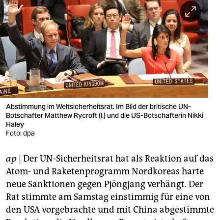
berlin
nord
wahrheit
verlag
verlag
veranstaltungen
Abstimmung im Weltsicherheitsrat. Im Bild der britische UN-
Botschafter Matthew Rycroft (l.) und die US-Botschafterin Nikki
Haley
shop
Foto: dpa
fragen & hilfe
ap
| Der UN-Sicherheitsrat hat als Reaktion auf das
unterstützen
Atom- und Raketenprogramm Nordkoreas harte
neue Sanktionen gegen Pjöngjang verhängt. Der
abo
Rat stimmte am Samstag einstimmig für eine von
genossenschaft
den USA vorgebrachte und mit China abgestimmte