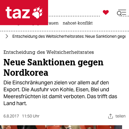

taz zahl ich
hitze
gewalt gegen frauen
nahost-konflikt

taz zahl ich
en
Entscheidung des Weltsicherheitsrates: Neue Sanktionen gege
taz zahl ich
themen
Entscheidung des Weltsicherheitsrates
Neue Sanktionen gegen
politik
Nordkorea
öko
Die Einschränkungen zielen vor allem auf den
Export. Die Ausfuhr von Kohle, Eisen, Blei und
gesellschaft
Meeresfrüchten ist damit verboten. Das trifft das
Land hart.
kultur
sport
6.8.2017
11:50 Uhr
teilen