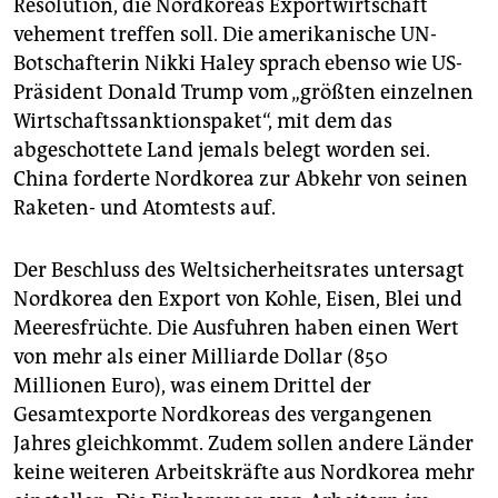
Resolution, die Nordkoreas Exportwirtschaft
epaper login
vehement treffen soll. Die amerikanische UN-
Botschafterin Nikki Haley sprach ebenso wie US-
Präsident Donald Trump vom „größten einzelnen
Wirtschaftssanktionspaket“, mit dem das
abgeschottete Land jemals belegt worden sei.
China forderte Nordkorea zur Abkehr von seinen
Raketen- und Atomtests auf.
Der Beschluss des Weltsicherheitsrates untersagt
Nordkorea den Export von Kohle, Eisen, Blei und
Meeresfrüchte. Die Ausfuhren haben einen Wert
von mehr als einer Milliarde Dollar (850
Millionen Euro), was einem Drittel der
Gesamtexporte Nordkoreas des vergangenen
Jahres gleichkommt. Zudem sollen andere Länder
keine weiteren Arbeitskräfte aus Nordkorea mehr