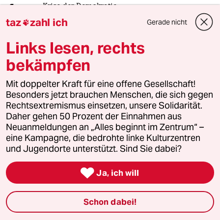
1
Krise der Demokratie
AfD-Wählen als Triebabfuhr
taz
zahl ich
Gerade nicht

Links lesen, rechts
bekämpfen
2
Nein zum Zivildienst
Hinterlistiger Schritt der
Mit doppelter Kraft für eine offene Gesellschaft!
Bundesregierung
Besonders jetzt brauchen Menschen, die sich gegen
Rechtsextremismus einsetzen, unsere Solidarität.
Daher gehen 50 Prozent der Einnahmen aus
3
Bundeszentrale für politische Bildung
Neuanmeldungen an „Alles beginnt im Zentrum“ –
Zurück zu den antikommunistischen
eine Kampagne, die bedrohte linke Kulturzentren
Wurzeln
und Jugendorte unterstützt. Sind Sie dabei?

Ja, ich will
4
Unfall von CDU-Abgeordnetem
Thomas Bareiß crasht bei voller
Schon dabei!
Dröhnung