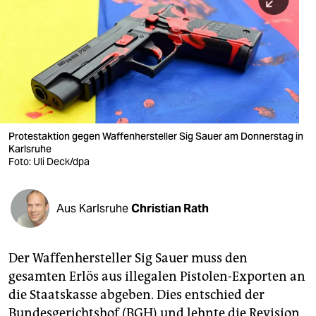
berlin
nord
wahrheit
verlag
verlag
Protestaktion gegen Waffenhersteller Sig Sauer am Donnerstag in
Karlsruhe
veranstaltungen
Foto: Uli Deck/dpa
shop
fragen & hilfe
Aus Karlsruhe
Christian Rath
unterstützen
Der Waffenhersteller Sig Sauer muss den
abo
gesamten Erlös aus illegalen Pistolen-Exporten an
genossenschaft
die Staatskasse abgeben. Dies entschied der
Bundesgerichtshof (BGH) und lehnte die Revision