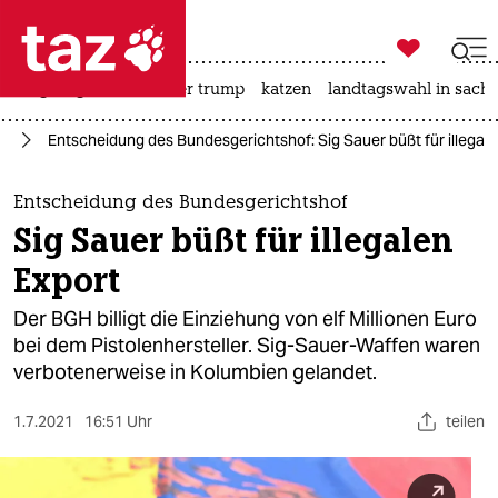

taz zahl ich
bergsteigen
usa unter trump
katzen
landtagswahl in sachs

taz zahl ich
nd
Entscheidung des Bundesgerichtshof: Sig Sauer büßt für illegale
taz zahl ich
themen
Entscheidung des Bundesgerichtshof
Sig Sauer büßt für illegalen
politik
Export
öko
Der BGH billigt die Einziehung von elf Millionen Euro
bei dem Pistolenhersteller. Sig-Sauer-Waffen waren
gesellschaft
verbotenerweise in Kolumbien gelandet.
kultur
1.7.2021
16:51 Uhr
teilen
sport