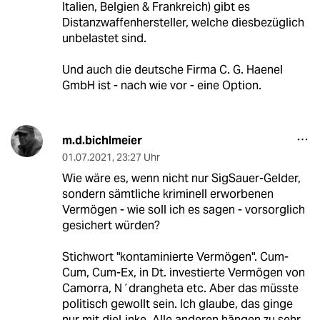
Italien, Belgien & Frankreich) gibt es
Distanzwaffenhersteller, welche diesbezüglich
unbelastet sind.
Und auch die deutsche Firma C. G. Haenel
GmbH ist - nach wie vor - eine Option.
m.d.bichlmeier
01.07.2021
,
23:27 Uhr
Wie wäre es, wenn nicht nur SigSauer-Gelder,
sondern sämtliche kriminell erworbenen
Vermögen - wie soll ich es sagen - vorsorglich
gesichert würden?
Stichwort "kontaminierte Vermögen". Cum-
Cum, Cum-Ex, in Dt. investierte Vermögen von
Camorra, N´drangheta etc. Aber das müsste
politisch gewollt sein. Ich glaube, das ginge
nur mit dieLinke. Alle anderen hängen zu sehr