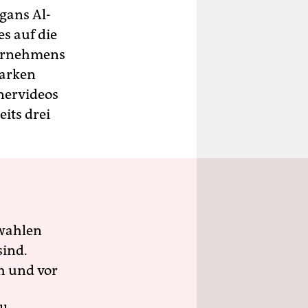
gans Al-
s auf die
ternehmens
tarken
nervideos
its drei
wahlen
sind.
h und vor