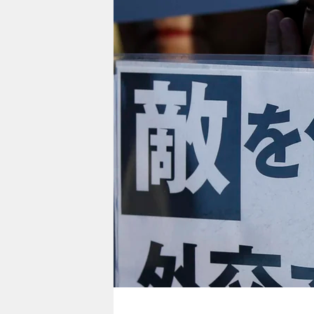
berlin
nord
wahrheit
verlag
verlag
veranstaltungen
shop
fragen & hilfe
unterstützen
abo
genossenschaft