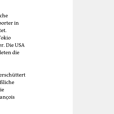
iche
orter in
et.
Tokio
er. Die USA
eten die
erschüttert
ßliche
ie
rançois