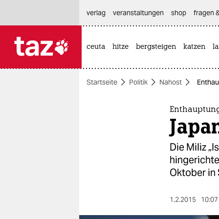
hautnavigation anspringen
hauptinhalt anspringen
footer anspringen
verlag
veranstaltungen
shop
fragen &
ceuta
hitze
bergsteigen
katzen
l

taz zahl ich
taz zahl ich
Startseite
Politik
Nahost
Enthau
themen
politik
Enthauptung
Japan
öko
Die Miliz „
gesellschaft
hingerichte
Oktober in 
kultur
sport
1.2.2015
10:07