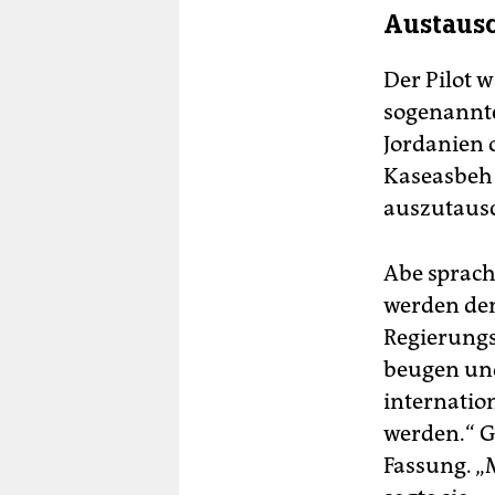
Austausc
Der Pilot 
sogenannte
Jordanien 
Kaseasbeh 
auszutausc
Abe sprach
werden den
Regierungs
beugen und
internatio
werden.“ G
Fassung. „