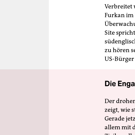
Verbreitet
Furkan im 
Überwachun
Site spric
südenglisc
zu hören s
US-Bürger 
Die Enga
Der drohe
zeigt, wie
Gerade jet
allem mit d