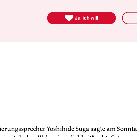
 wo immer Deine Leute sind“.

Ja, ich will
ierungssprecher Yoshihide Suga sagte am Sonntag