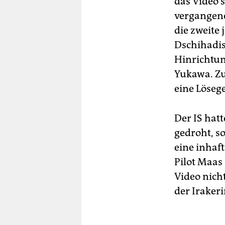
das Video 
vergangene
die zweite
Dschihadis
Hinrichtun
Yukawa. Zu
eine Löseg
Der IS hat
gedroht, s
eine inhaft
Pilot Maas
Video nich
der Iraker