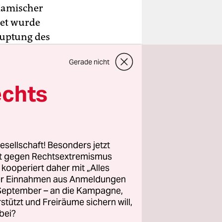
slamischer
rnet wurde
auptung des
 die
Gerade nicht
-Präsident
ritanniens
echts
dung auf
ffneter
esellschaft! Besonders jetzt
erung für
rt gegen Rechtsextremismus
et sich in
z kooperiert daher mit „Alles
ller Einnahmen aus Anmeldungen
cheidung,
. September – an die Kampagne,
Messer
rstützt und Freiräume sichern will,
r
bei?