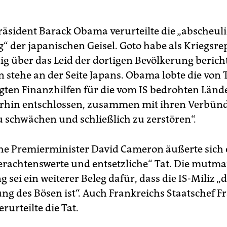
äsident Barack Obama verurteilte die „abscheul
 der japanischen Geisel. Goto habe als Kriegsrep
ig über das Leid der dortigen Bevölkerung bericht
 stehe an der Seite Japans. Obama lobte die von 
ten Finanzhilfen für die vom IS bedrohten Länd
erhin entschlossen, zusammen mit ihren Verbünd
zu schwächen und schließlich zu zerstören“.
che Premierminister David Cameron äußerte sich 
verachtenswerte und entsetzliche“ Tat. Die mutma
 sei ein weiterer Beleg dafür, dass die IS-Miliz „d
ng des Bösen ist“. Auch Frankreichs Staatschef F
rurteilte die Tat.