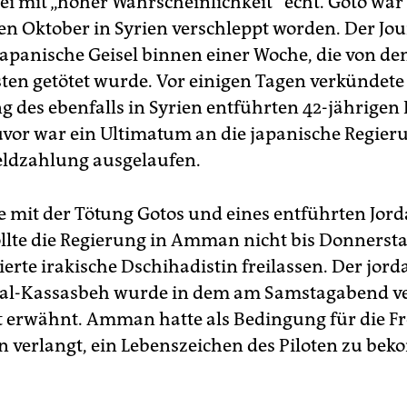
sei mit „hoher Wahrscheinlichkeit“ echt. Goto war
n Oktober in Syrien verschleppt worden. Der Jour
 japanische Geisel binnen einer Woche, die von de
ten getötet wurde. Vor einigen Tagen verkündete 
g des ebenfalls in Syrien entführten 42-jährige
vor war ein Ultimatum an die japanische Regier
eldzahlung ausgelaufen.
te mit der Tötung Gotos und eines entführten Jord
ollte die Regierung in Amman nicht bis Donners
ierte irakische Dschihadistin freilassen. Der jor
 al-Kassasbeh wurde in dem am Samstagabend ve
t erwähnt. Amman hatte als Bedingung für die F
in verlangt, ein Lebenszeichen des Piloten zu be