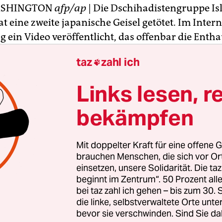
ASHINGTON
afp/ap
| Die Dschihadistengruppe I
hat eine zweite japanische Geisel getötet. Im Inte
 ein Video veröffentlicht, das offenbar die Enth
n Kenji Goto zeigt. Die japanische Regierung hielt
taz
zahl ich

für echt. Japans Regierungschef Shinzo Abe, US
ama und die Regierungen Frankreichs und Großb
Links lesen, r
n die Hinrichtung.
bekämpfen
eo ist der 47-jährige Goto in orangefarbener Klei
zu sehen. Ein maskierter, mit einem Messer bewa
Mit doppelter Kraft für eine offene G
 neben der Geisel und macht die japanische Regi
brauchen Menschen, die sich vor O
s Journalisten verantwortlich. Der Maskierte wend
einsetzen, unsere Solidarität. Die ta
beginnt im Zentrum“. 50 Prozent a
direkt an Abe: Wegen dessen gewissenloser Ents
bei taz zahl ich gehen – bis zum 30
aussichtslosen Krieg teilzunehmen, wird dieses 
die linke, selbstverwaltete Orte unte
Kenji töten, sondern weiter machen und Massake
bevor sie verschwinden. Sind Sie da