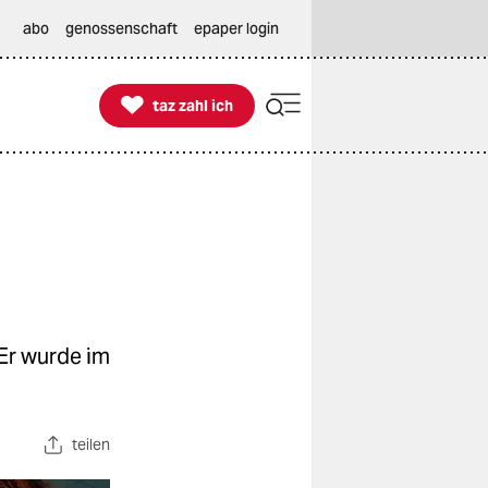
abo
genossenschaft
epaper login

taz zahl ich
taz zahl ich
 Er wurde im
teilen