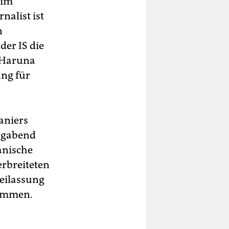
 im
nalist ist
n
der IS die
n Haruna
ung für
aniers
tagabend
danische
rbreiteten
reilassung
kommen.