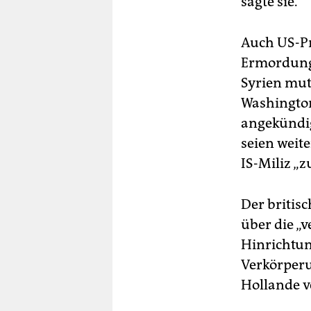
sagte sie.
Auch US-Pr
Ermordung“
Syrien mut
Washington
angekündig
seien weit
IS-Miliz „
Der britis
über die „
Hinrichtung
Verkörperu
Hollande ve