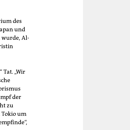
rium des
 Japan und
 wurde, Al-
istin
 Tat. „Wir
sche
rorismus
ampf der
ht zu
n Tokio um
 empfinde“,