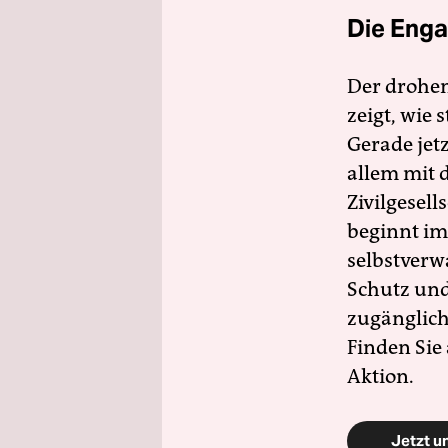
Die Enga
Der drohe
zeigt, wie
Gerade jet
allem mit d
Zivilgesell
beginnt im
selbstverw
Schutz und 
zugänglich
Finden Sie
Aktion.
Jetzt u