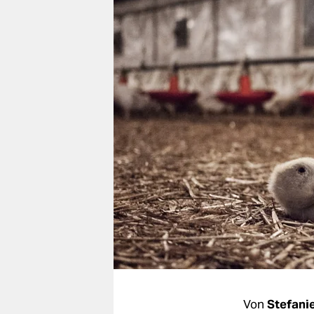
berlin
nord
wahrheit
verlag
verlag
veranstaltungen
shop
fragen & hilfe
unterstützen
abo
genossenschaft
Von
Stefani