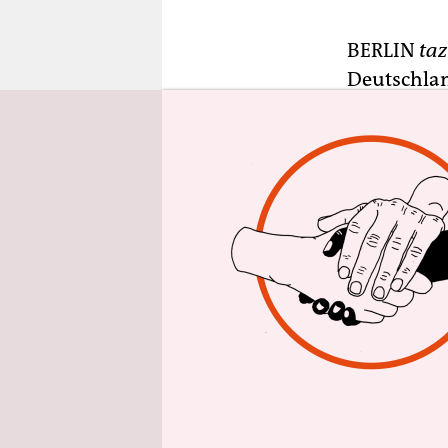
epaper login
BERLIN
taz
Deutschlan
meist am z
die Tiersc
aus dem vi
Enten werd
bereits tot
Einige der
aufstehen, 
zugenommen
bewusst, w
kommentier
Betrieb, 