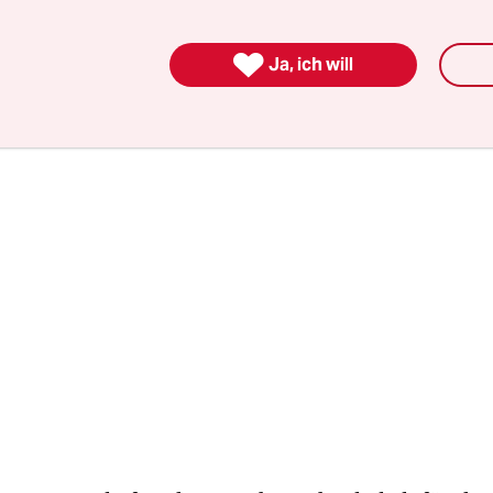
gischen Letschin, hätten die Tierschützer zufäll
t.

Ja, ich will