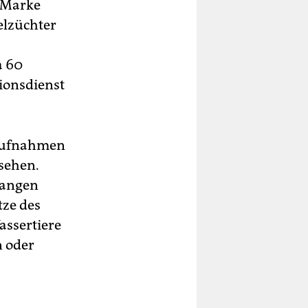
e Marke
elzüchter
a 60
ionsdienst
 Aufnahmen
 sehen.
langen
tze des
assertiere
n oder