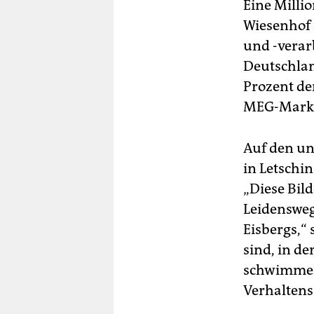
Eine Millio
Wiesenhof 
und -verar
Deutschlan
Prozent de
MEG-Markti
Auf den un
in Letschin
„Diese Bil
Leidensweg
Eisbergs,“
sind, in d
schwimmen 
Verhaltens