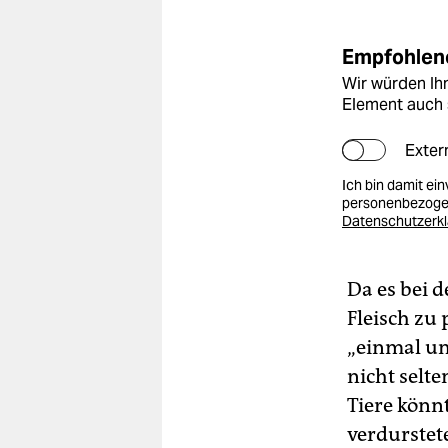
Empfohlene
Wir würden Ihn
Element auch 
Exter
Ich bin damit ei
personenbezogen
Datenschutzerk
Da es bei 
Fleisch zu 
„einmal um
nicht selte
Tiere könn
verdurstete