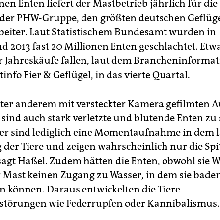
nen Enten liefert der Mastbetrieb jährlich für di
der PHW-Gruppe, den größten deutschen Geflüg
beiter. Laut Statistischem Bundesamt wurden in
d 2013 fast 20 Millionen Enten geschlachtet. Etw
r Jahreskäufe fallen, laut dem Brancheninformat
nfo Eier & Geflügel, in das vierte Quartal.
ter anderem mit versteckter Kamera gefilmten
 sind auch stark verletzte und blutende Enten zu
der sind lediglich eine Momentaufnahme in dem 
 der Tiere und zeigen wahrscheinlich nur die Spi
 sagt Haßel. Zudem hätten die Enten, obwohl sie W
er Mast keinen Zugang zu Wasser, in dem sie bade
können. Daraus entwickelten die Tiere
störungen wie Federrupfen oder Kannibalismus.