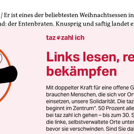
 |
Er ist eines der beliebtesten Weihnachtsessen in
d: der Entenbraten. Knusprig und saftig landet er
weiten Feiertag auf dem Tisch, um verspeist zu w
taz
zahl ich

hutzorganisation Animal Equality nun in einem Sta
ele jener Entenbraten stammen, ist dagegen ersc
Links lesen, r
en mit Mistgabeln erschlagen, aufgespießt und 
bekämpfen
en Enten gelegt.
 Tiere liegen auf dem Rücken und können nicht m
Mit doppelter Kraft für eine offene G
weil sie in kurzer Zeit übermäßig viel Gewicht
brauchen Menschen, die sich vor O
einsetzen, unsere Solidarität. Die ta
 haben. „Den meisten Verbrauchern ist gar ni
beginnt im Zentrum“. 50 Prozent a
elche Qualen Enten in der Mast durchleben müss
bei taz zahl ich gehen – bis zum 30
t Hendrik Haßel, Sprecher von Animal Equality
die linke, selbstverwaltete Orte unte
die Neuhardenberger Entenmast GmbH im
bevor sie verschwinden. Sind Sie da