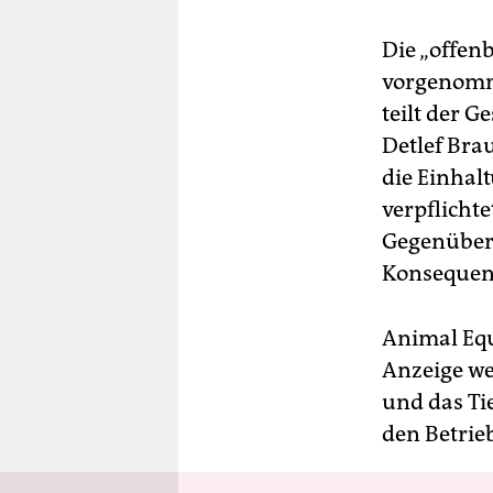
Die „offen
vorgenomm
teilt der 
Detlef Bra
die Einhal
verpflicht
Gegenüber 
Konsequen
Animal Equ
Anzeige we
und das Ti
den Betrie