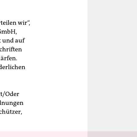
ilen wir“,
 GmbH,
t und auf
chriften
härfen.
derlichen
rt/Oder
rdnungen
chützer,