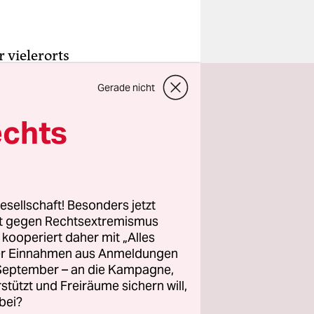
 vielerorts
erden. Was
Gerade nicht
ll filmte,
hreckend:
echts
und zu
ehr
esellschaft! Besonders jetzt
rt gegen Rechtsextremismus
z kooperiert daher mit „Alles
cht
ller Einnahmen aus Anmeldungen
en“,
. September – an die Kampagne,
. Den
rstützt und Freiräume sichern will,
bei?