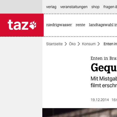
hautnavigation anspringen
hauptinhalt anspringen
footer anspringen
verlag
veranstaltungen
shop
fragen &
niedrigwasser
rente
landtagswahl i

taz zahl ich
taz zahl ich
Startseite
Öko
Konsum
Enten i
themen
politik
Enten in Br
Gequ
öko
Mit Mistga
gesellschaft
filmt ersc
kultur
19.12.2014
16:
sport