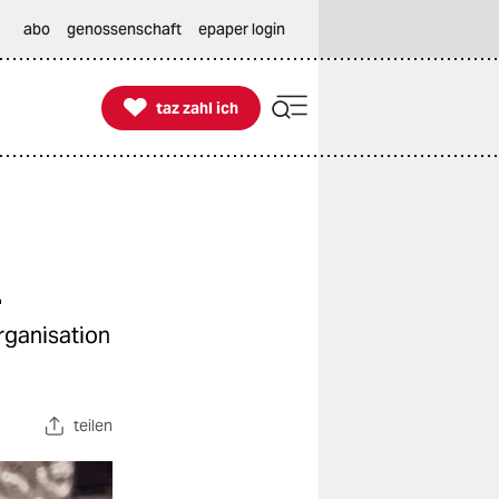
abo
genossenschaft
epaper login

taz zahl ich
taz zahl ich
n
rganisation
teilen