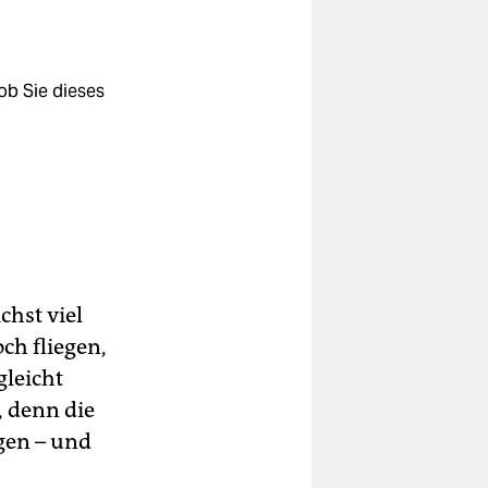
ob Sie dieses
chst viel
ch fliegen,
gleicht
, denn die
gen – und