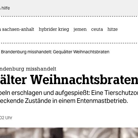
 hilfe
n sachsen-anhalt
hybrider krieg
jemen
ceuta
hitze
n Brandenburg misshandelt: Gequälter Weihnachtsbraten
andenburg misshandelt
älter Weihnachtsbrate
beln erschlagen und aufgespießt: Eine Tierschutzo
hreckende Zustände in einem Entenmastbetrieb.
02 Uhr