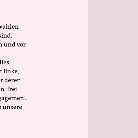
wahlen
sind.
h und vor
lles
 linke,
ür deren
n, frei
ngagement.
e unsere