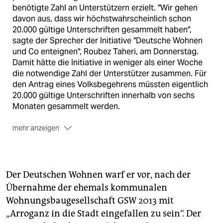
benötigte Zahl an Unterstützern erzielt. "Wir gehen
davon aus, dass wir höchstwahrscheinlich schon
20.000 gültige Unterschriften gesammelt haben",
sagte der Sprecher der Initiative "Deutsche Wohnen
und Co enteignen", Roubez Taheri, am Donnerstag.
Damit hätte die Initiative in weniger als einer Woche
die notwendige Zahl der Unterstützer zusammen. Für
den Antrag eines Volksbegehrens müssten eigentlich
20.000 gültige Unterschriften innerhalb von sechs
Monaten gesammelt werden.
mehr anzeigen
Forderungen der Initiative "Deutsche Wohnen und Co
enteignen" sind unter anderem, private
Wohnungsgesellschaften, die mehr als 3.000
Der Deutschen Wohnen warf er vor, nach der
Wohnungen besitzen, nach Artikel 15 Grundgesetz zu
Übernahme der ehemals kommunalen
enteignen. Ihre Bestände sollen in Gemeineigentum
Wohnungsbaugesellschaft GSW 2013 mit
überführt werden und die betroffenen Unternehmen
"deutlich unter Marktwert entschädigt werden". Ziel
„Arroganz in die Stadt eingefallen zu sein“. Der