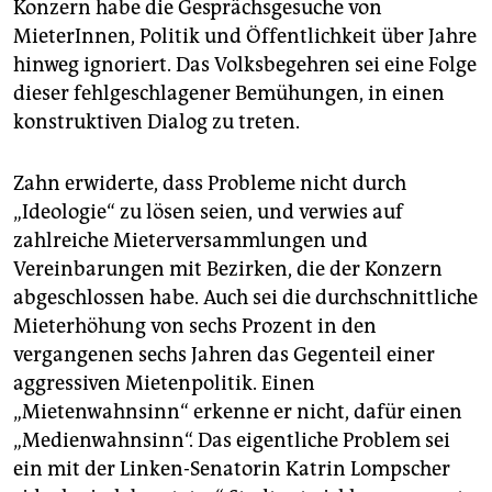
des Volksbegehrens ist ein
Konzern habe die Gesprächsgesuche von
Rekommunalisierungsgesetz. Am vergangenen
MieterInnen, Politik und Öffentlichkeit über Jahre
Wochenende gab es bundesweit in zahlreichen
hinweg ignoriert. Das Volksbegehren sei eine Folge
Städten Demonstrationen gegen explodierende
dieser fehlgeschlagener Bemühungen, in einen
Mieten.
(epd)
konstruktiven Dialog zu treten.
Zahn erwiderte, dass Probleme nicht durch
„Ideologie“ zu lösen seien, und verwies auf
zahlreiche Mieterversammlungen und
Vereinbarungen mit Bezirken, die der Konzern
abgeschlossen habe. Auch sei die durchschnittliche
Mieterhöhung von sechs Prozent in den
vergangenen sechs Jahren das Gegenteil einer
aggressiven Mietenpolitik. Einen
„Mietenwahnsinn“ erkenne er nicht, dafür einen
„Medienwahnsinn“. Das eigentliche Problem sei
ein mit der Linken-Senatorin Katrin Lompscher