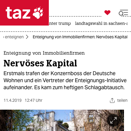

taz zahl ich
nahost-konflikt
usa unter trump
landtagswahl in sachsen-an

taz zahl ich
Co enteignen
Enteignung von Immobilienfirmen: Nervöses Kapital
taz zahl ich
themen
Enteignung von Immobilienfirmen
Nervöses Kapital
politik
Erstmals trafen der Konzernboss der Deutsche
öko
Wohnen und ein Vertreter der Enteignungs-Initiative
aufeinander. Es kam zum heftigen Schlagabtausch.
gesellschaft
11.4.2019
12:47 Uhr
teilen
kultur
sport