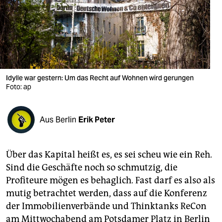
berlin
nord
wahrheit
verlag
Idylle war gestern: Um das Recht auf Wohnen wird gerungen
verlag
Foto: ap
veranstaltungen
Aus Berlin
Erik Peter
shop
fragen & hilfe
Über das Kapital heißt es, es sei scheu wie ein Reh.
unterstützen
Sind die Geschäfte noch so schmutzig, die
Profiteure mögen es behaglich. Fast darf es also als
abo
mutig betrachtet werden, dass auf die Konferenz
genossenschaft
der Immobilienverbände und Thinktanks ReCon
am Mittwochabend am Potsdamer Platz in Berlin