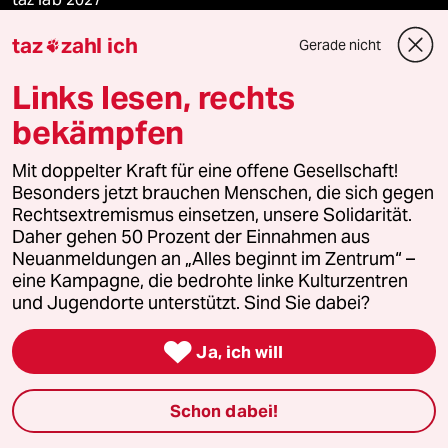
taz
zahl ich
Gerade nicht

Links lesen, rechts
Mehr taz Lesestoff
bekämpfen
taz Blogs
Mit doppelter Kraft für eine offene Gesellschaft!
Besonders jetzt brauchen Menschen, die sich gegen
taz FUTURZWEI
Rechtsextremismus einsetzen, unsere Solidarität.
Daher gehen 50 Prozent der Einnahmen aus
Le Monde diplomatique
Neuanmeldungen an „Alles beginnt im Zentrum“ –
eine Kampagne, die bedrohte linke Kulturzentren
taz Archiv
und Jugendorte unterstützt. Sind Sie dabei?

Ja, ich will
Mehr taz Angebote
Schon dabei!