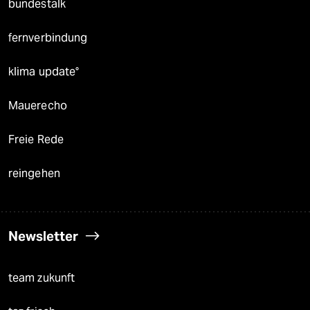
bundestalk
fernverbindung
klima update°
Mauerecho
Freie Rede
reingehen
Newsletter
team zukunft