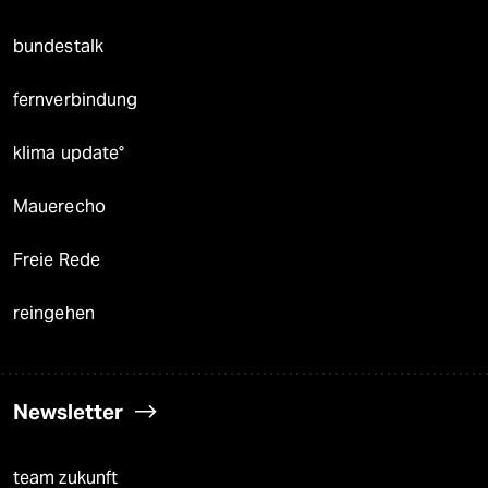
bundestalk
fernverbindung
klima update°
Mauerecho
Freie Rede
reingehen
Newsletter
team zukunft