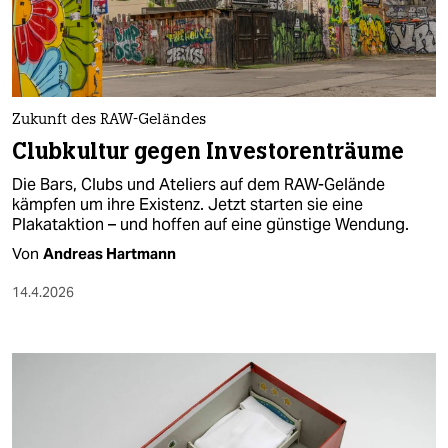
berlin
nord
wahrheit
Zukunft des RAW-Geländes
verlag
Clubkultur gegen Investorenträume
verlag
Die Bars, Clubs und Ateliers auf dem RAW-Gelände
kämpfen um ihre Existenz. Jetzt starten sie eine
veranstaltungen
Plakataktion – und hoffen auf eine günstige Wendung.
shop
Von
Andreas Hartmann
fragen & hilfe
14.4.2026
unterstützen
abo
genossenschaft