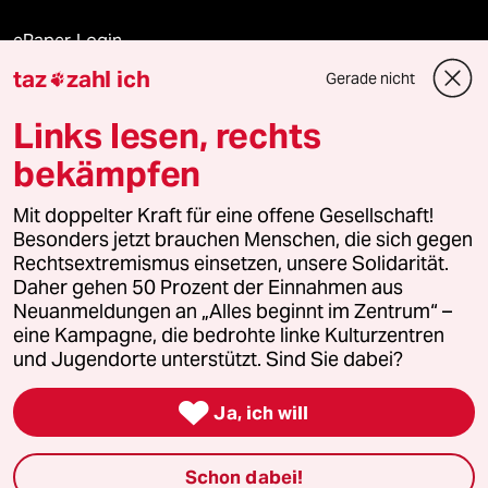
ePaper Login
taz
zahl ich
Gerade nicht

Downloads für Abonnierende
Links lesen, rechts
bekämpfen
© 2026 taz Verlags und Vertriebs GmbH
Mit doppelter Kraft für eine offene Gesellschaft!
Alle Rechte vorbehalten. Bei rechtlichen Fragen oder für Genehmigungen
wenden Sie sich bitte an
lizenzen@taz.de
Besonders jetzt brauchen Menschen, die sich gegen
Rechtsextremismus einsetzen, unsere Solidarität.
Daher gehen 50 Prozent der Einnahmen aus
Feedback
Redaktionsstatut
Kommune-Richtlinien
KI-
Neuanmeldungen an „Alles beginnt im Zentrum“ –
eine Kampagne, die bedrohte linke Kulturzentren
Leitlinie
Informant
Datenschutz
Impressum
AGB
und Jugendorte unterstützt. Sind Sie dabei?
Seitenwende
Einwilligungen widerrufen (Ads)

Ja, ich will
Schon dabei!