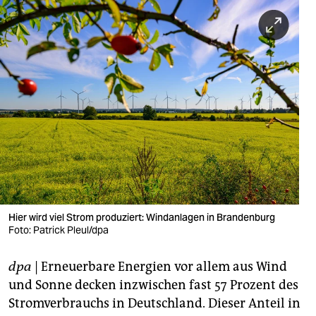
berlin
nord
wahrheit
verlag
verlag
veranstaltungen
shop
fragen & hilfe
Hier wird viel Strom produziert: Windanlagen in Brandenburg
Foto: Patrick Pleul/dpa
unterstützen
abo
dpa
| Erneuerbare Energien vor allem aus Wind
und Sonne decken inzwischen fast 57 Prozent des
genossenschaft
Stromverbrauchs in Deutschland. Dieser Anteil in