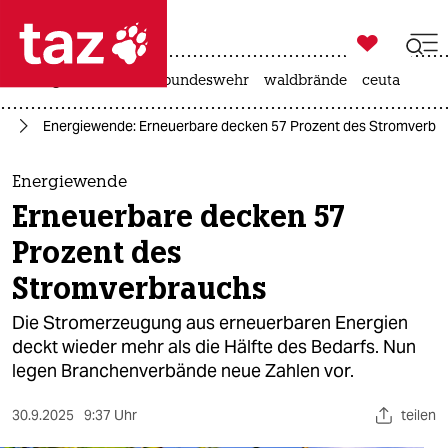

taz zahl ich
niedrigwasser
afd
bundeswehr
waldbrände
ceuta

taz zahl ich
el
Energiewende: Erneuerbare decken 57 Prozent des Stromverbr
taz zahl ich
themen
Energiewende
Erneuerbare decken 57
politik
Prozent des
öko
Stromverbrauchs
gesellschaft
Die Stromerzeugung aus erneuerbaren Energien
deckt wieder mehr als die Hälfte des Bedarfs. Nun
kultur
legen Branchenverbände neue Zahlen vor.
sport
30.9.2025
9:37 Uhr
teilen