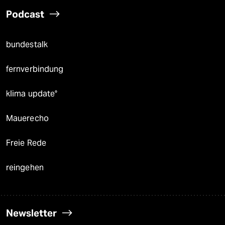
Podcast
bundestalk
fernverbindung
klima update°
Mauerecho
Freie Rede
reingehen
Newsletter