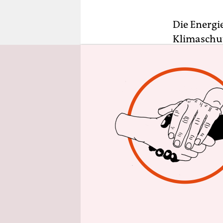
epaper login
Die Energi
Klimaschutz
AKW-Demo 
Bürgerbewe
Pumpspeich
Soll man d
dort zum B
Hohenstoff
Landkreis 
Naturschut
Entscheidu
richtig?