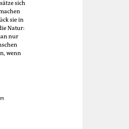
ätze sich
 machen
ück sie in
die Natur:
man nur
enschen
en, wenn
um