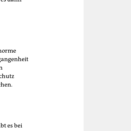
enorme
rgangenheit
n
chutz
chen.
bt es bei