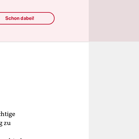
Schon dabei!
chtige
g zu