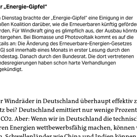
r „Energie-Gipfel“
Dienstag brachte der „Energie-Gipfel“ eine Einigung in der
ßen Koalition darüber, wie die Erneuerbaren künftig geförde
den. Für Windkraft ging es glimpflich aus, der Ausbau könnt
tergehen. Bei Biomasse und Photovoltaik kommt es auf die
ails an: Die Änderung des Erneuerbare-Energien-Gesetzes
G) soll innerhalb eines Monats in erster Lesung durch den
destag. Danach durch den Bundesrat. Die dort vertretenen
ndesregierungen haben schon harte Verhandlungen
gekündigt.
r Windräder in Deutschland überhaupt effektiv
z bei? Deutschland emittiert nur wenige Prozent
 CO2. Aber: Wenn wir in Deutschland die technis
en Energien wettbewerbsfähig machen, können w
n. Schwellenländer wie China und Indien können