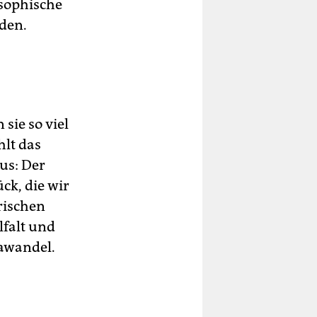
osophische
lden.
sie so viel
hlt das
aus: Der
ck, die wir
rischen
lfalt und
mawandel.