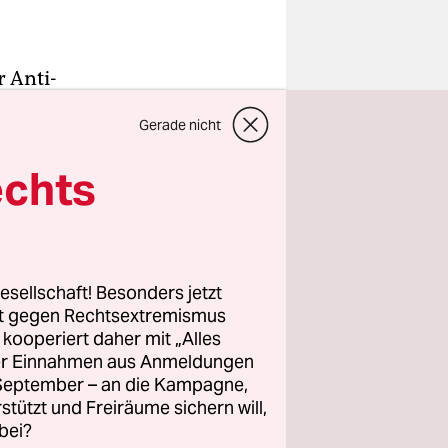
r Anti-
in
Gerade nicht
en
echts
n, weil
Platz im
esellschaft! Besonders jetzt
gipfel
rt gegen Rechtsextremismus
z kooperiert daher mit „Alles
 Welche
ller Einnahmen aus Anmeldungen
alisch
. September – an die Kampagne,
rstützt und Freiräume sichern will,
bei?