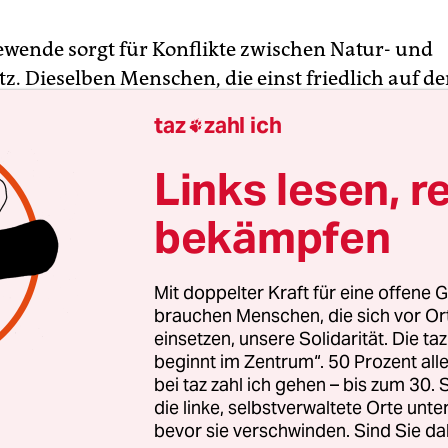
ewende sorgt für Konflikte zwischen Natur- und
. Dieselben Menschen, die einst friedlich auf de
nebeneinander hergingen, bekriegen sich nun 
taz
zahl ich

gungen für oder gegen Windräder, für oder geg
erkraftwerke, für oder gegen Strommasten.
Links lesen, r
bekämpfen
ie besten Standorte für Windkraft ungenutzt lasse
eispiel rote Milane nisten? Der Hegauer Vulkan
eln wäre aufgrund des starken Windes der beste 
Mit doppelter Kraft für eine offene G
Konstanz. Doch seit 1941 ist der markante Doppel
brauchen Menschen, die sich vor O
einsetzen, unsere Solidarität. Die ta
zgebiet und somit erübrigt sich jede Diskussion.
beginnt im Zentrum“. 50 Prozent a
ng ist nicht nur politisch machbar, sondern mor
bei taz zahl ich gehen – bis zum 30
die linke, selbstverwaltete Orte unte
bevor sie verschwinden. Sind Sie da