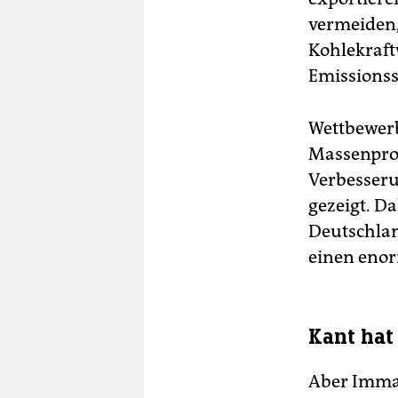
vermeiden,
Kohlekraft
Emissions
Wettbewerb
Massenprod
Verbesseru
gezeigt. D
Deutschlan
einen eno
Kant hat 
Aber Imman