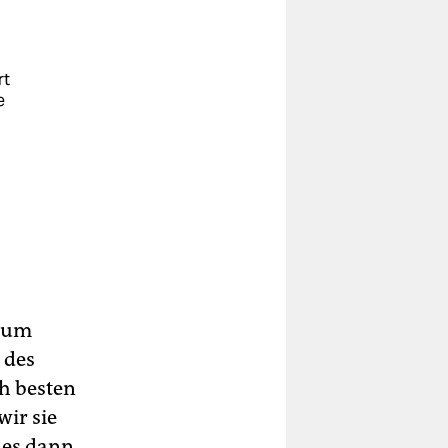
rt
e
 zum
 des
ch besten
ir sie
 es dann