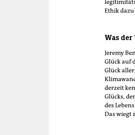
legitimitä
Ethik dazu?
Was der 
Jeremy Ben
Glück auf d
Glück aller
Klimawande
derzeit ke
Glücks, de
des Lebens
Das wiegt 