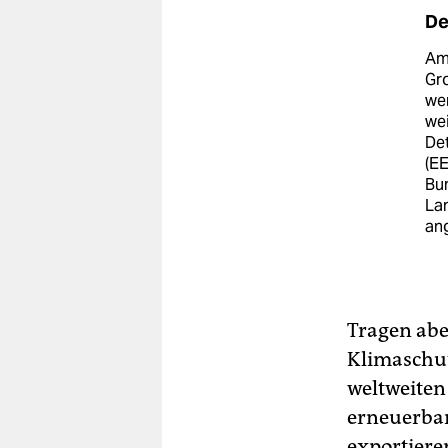
De
Am 
Gro
wer
wei
Det
(EE
Bun
La
an
Tragen abe
Klimaschut
weltweiten
erneuerbar
exportiere