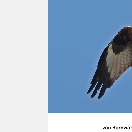
berlin
nord
wahrheit
verlag
verlag
veranstaltungen
shop
fragen & hilfe
unterstützen
abo
genossenschaft
Von
Bernwa