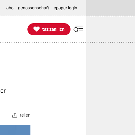
abo
genossenschaft
epaper login

taz zahl ich
taz zahl ich
ber
teilen