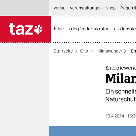
hautnavigation anspringen
hauptinhalt anspringen
footer anspringen
verlag
veranstaltungen
shop
fragen &
hitze
krieg in der ukraine
us-demokr

taz zahl ich
taz zahl ich
Startseite
Öko
Klimawandel
En
themen
politik
Energiewend
Mila
öko
Ein schnel
gesellschaft
Naturschutz
kultur
13.4.2014
16:3
sport