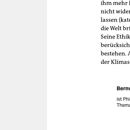
ihm mehr 
nicht wid
lassen (kat
die Welt br
Seine Ethi
berücksich
bestehen. 
der Klimas
Bern
ist P
Thema