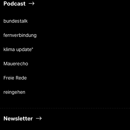
Podcast
bundestalk
fernverbindung
klima update°
Mauerecho
Freie Rede
reingehen
Newsletter