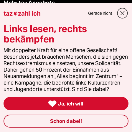
Mehr taz Angebote
taz
zahl ich
Gerade nicht

Reisen
Links lesen, rechts
bekämpfen
Kantine
Mit doppelter Kraft für eine offene Gesellschaft!
Shop
Besonders jetzt brauchen Menschen, die sich gegen
Rechtsextremismus einsetzen, unsere Solidarität.
Anzeigen
Daher gehen 50 Prozent der Einnahmen aus
Neuanmeldungen an „Alles beginnt im Zentrum“ –
eine Kampagne, die bedrohte linke Kulturzentren
und Jugendorte unterstützt. Sind Sie dabei?
Fragen & Hilfe

Ja, ich will
Feedback
Schon dabei!
Aboservice