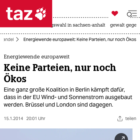

taz zahl ich
hitze
surfen
landtagswahl in sachsen-anhalt
gewalt gegen

taz zahl ich
awandel
Energiewende europaweit: Keine Parteien, nur noch Ökos
taz zahl ich
themen
Energiewende europaweit
Keine Parteien, nur noch
politik
Ökos
öko
Eine ganz große Koalition in Berlin kämpft dafür,
dass in der EU Wind- und Sonnenstrom ausgebaut
gesellschaft
werden. Brüssel und London sind dagegen.
kultur
15.1.2014
20:01 Uhr
teilen
sport