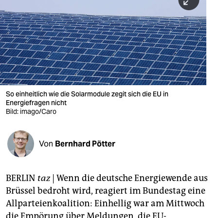
berlin
nord
wahrheit
verlag
verlag
So einheitlich wie die Solarmodule zegit sich die EU in
Energiefragen nicht
veranstaltungen
Bild: imago/Caro
shop
fragen & hilfe
Von
Bernhard Pötter
unterstützen
BERLIN
taz
| Wenn die deutsche Energiewende aus
abo
Brüssel bedroht wird, reagiert im Bundestag eine
genossenschaft
Allparteienkoalition: Einhellig war am Mittwoch
die Empörung über Meldungen, die EU-