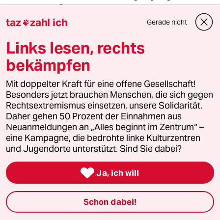
two to tango.“
taz
zahl ich
Gerade nicht

Links lesen, rechts
Die Engagierten stärken
bekämpfen
Der drohende Erfolg der AfD bei den kommenden
Mit doppelter Kraft für eine offene Gesellschaft!
Landtagswahlen zeigt, wie stark rechtsextreme
Besonders jetzt brauchen Menschen, die sich gegen
Kräfte inzwischen geworden sind. Gerade jetzt
Rechtsextremismus einsetzen, unsere Solidarität.
braucht es Zusammenhalt und Solidarität. Auch
Daher gehen 50 Prozent der Einnahmen aus
Neuanmeldungen an „Alles beginnt im Zentrum“ –
und vor allem mit den Menschen, die sich vor Ort
eine Kampagne, die bedrohte linke Kulturzentren
für eine starke Zivilgesellschaft einsetzen. Die taz
und Jugendorte unterstützt. Sind Sie dabei?
kooperiert deshalb mit "Alles beginnt im
Zentrum". Die Kampagne unterstützt bundesweit

Ja, ich will
linke, selbstverwaltete Orte und baut einen
solidarischen Fonds für deren Schutz und Erhalt
Schon dabei!
auf. Eine offene Gesellschaft braucht guten, frei
zugänglichen Journalismus – und