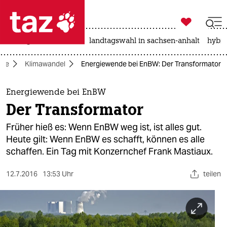

taz zahl ich
niedrigwasser
rente
landtagswahl in sachsen-anhalt
hybri

taz zahl ich
gie
Klimawandel
Energiewende bei EnBW: Der Transformator
taz zahl ich
themen
Energiewende bei EnBW
Der Transformator
politik
Früher hieß es: Wenn EnBW weg ist, ist alles gut.
öko
Heute gilt: Wenn EnBW es schafft, können es alle
schaffen. Ein Tag mit Konzernchef Frank Mastiaux.
gesellschaft
12.7.2016
13:53 Uhr
teilen
kultur
sport