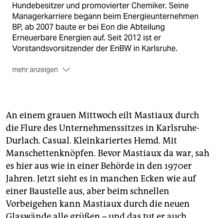
Hundebesitzer und promovierter Chemiker. Seine
Managerkarriere begann beim Energieunternehmen
BP, ab 2007 baute er bei Eon die Abteilung
Erneuerbare Energien auf. Seit 2012 ist er
Vorstandsvorsitzender der EnBW in Karlsruhe.
mehr anzeigen
Die Aufgabe:
Mastiaux soll den Energiekonzern EnBW
in eine Zukunft ohne Atomkraftwerke führen, die
bisher einen Großteil des Umsatzes erwirtschafteten.
Und dabei Landbesitz, Geld und Arbeitsplätze retten.
An einem grauen Mittwoch eilt Mastiaux durch
die Flure des Unternehmenssitzes in Karlsruhe-
Die Vision:
Zuerst muss die Energiewende in die
Durlach. Casual. Kleinkariertes Hemd. Mit
Köpfe der Mitarbeiter. Dann sollen bis zum Jahr 2020
die Bereiche Erneuerbare Energien, Netze und
Manschettenknöpfen. Bevor Mastiaux da war, sah
Kundengeschäft 85 Prozent des Gewinns ausmachen.
es hier aus wie in einer Behörde in den 1970er
Jahren. Jetzt sieht es in manchen Ecken wie auf
einer Baustelle aus, aber beim schnellen
Vorbeigehen kann Mastiaux durch die neuen
Glaswände alle grüßen – und das tut er auch.