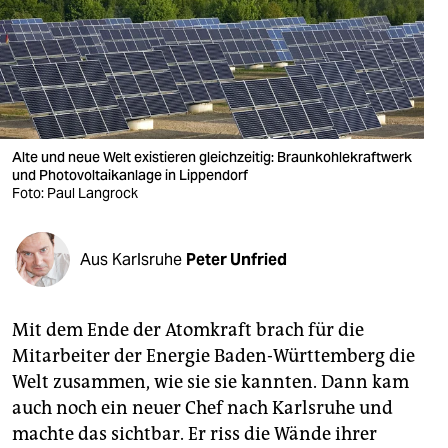
berlin
nord
wahrheit
verlag
Alte und neue Welt existieren gleichzeitig: Braunkohlekraftwerk
verlag
und Photovoltaikanlage in Lippendorf
Foto: Paul Langrock
veranstaltungen
shop
Aus Karlsruhe
Peter Unfried
fragen & hilfe
Mit dem Ende der Atomkraft brach für die
unterstützen
Mitarbeiter der Energie Baden-Württemberg die
abo
Welt zusammen, wie sie sie kannten. Dann kam
auch noch ein neuer Chef nach Karlsruhe und
genossenschaft
machte das sichtbar. Er riss die Wände ihrer