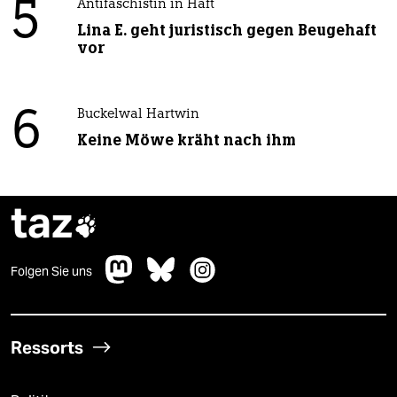
5
Antifaschistin in Haft
Lina E. geht juristisch gegen Beugehaft
vor
6
Buckelwal Hartwin
Keine Möwe kräht nach ihm
taz

Folgen Sie uns
Ressorts