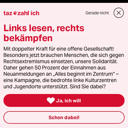
taz
zahl ich
Gerade nicht

Veranstaltungen
Links lesen, rechts
bekämpfen
Demnächst
Mit doppelter Kraft für eine offene Gesellschaft!
Vor Ort
Besonders jetzt brauchen Menschen, die sich gegen
Rechtsextremismus einsetzen, unsere Solidarität.
Daher gehen 50 Prozent der Einnahmen aus
Live im Stream
Neuanmeldungen an „Alles beginnt im Zentrum“ –
eine Kampagne, die bedrohte linke Kulturzentren
Vergangene
und Jugendorte unterstützt. Sind Sie dabei?
taz lab 2027

Ja, ich will
Schon dabei!
Mehr taz Lesestoff