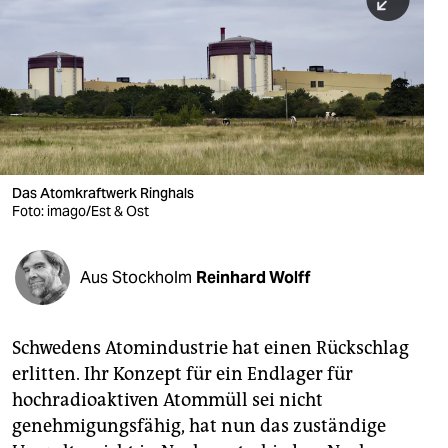
berlin
nord
wahrheit
verlag
verlag
Das Atomkraftwerk Ringhals
Foto: imago/Est & Ost
veranstaltungen
shop
Aus Stockholm
Reinhard Wolff
fragen & hilfe
unterstützen
Schwedens Atomindustrie hat einen Rückschlag
erlitten. Ihr Konzept für ein Endlager für
abo
hochradioaktiven Atommüll sei nicht
genossenschaft
genehmigungsfähig, hat nun das zuständige