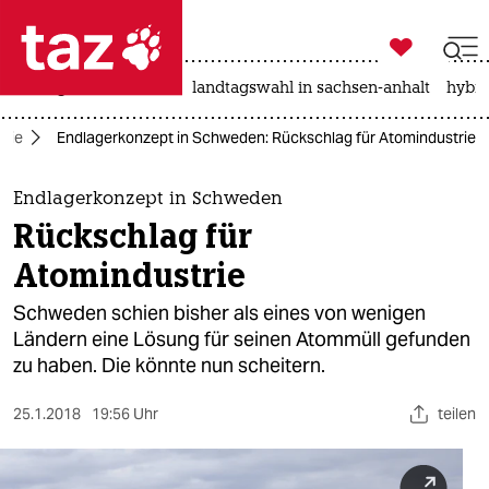

taz zahl ich
niedrigwasser
rente
landtagswahl in sachsen-anhalt
hybri

taz zahl ich
gie
Endlagerkonzept in Schweden: Rückschlag für Atomindustrie
taz zahl ich
themen
Endlagerkonzept in Schweden
Rückschlag für
politik
Atomindustrie
öko
Schweden schien bisher als eines von wenigen
Ländern eine Lösung für seinen Atommüll gefunden
gesellschaft
zu haben. Die könnte nun scheitern.
kultur
25.1.2018
19:56 Uhr
teilen
sport