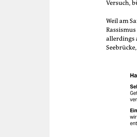
Versuch, b
Weil am S
Rassismus
allerdings
Seebrücke, 
Ha
Seh
Gef
ver
Ein
wir
ent