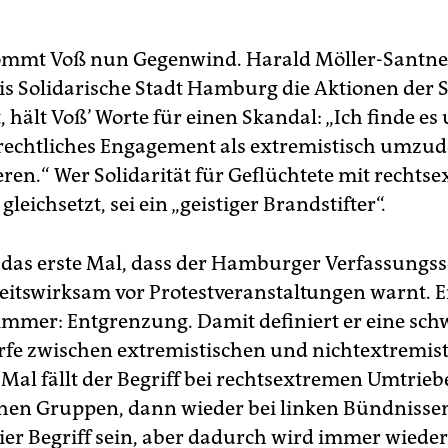
mmt Voß nun Gegenwind. Harald Möller-Santner,
s Solidarische Stadt Hamburg die Aktionen der 
, hält Voß’ Worte für einen Skandal: „Ich finde es
echtliches Engagement als extremistisch umzu
eren.“ Wer Solidarität für Geflüchtete mit rechts
leichsetzt, sei ein „geistiger Brandstifter“.
ht das erste Mal, dass der Hamburger Verfassungs
keitswirksam vor Protestveranstaltungen warnt. E
i immer: Entgrenzung. Damit definiert er eine sc
fe zwischen extremistischen und nichtextremis
Mal fällt der Begriff bei rechtsextremen­ Umtrieb
chen Gruppen, dann wieder bei linken Bündnisse
eier Begriff sein, aber dadurch wird immer wieder