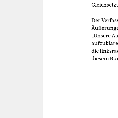
Gleichsetz
Der Verfas
Äußerungen
„Unsere Au
aufzukläre
die linksra
diesem Bün