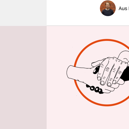
epaper login
Aus
Der Chef d
Voß, ist k
zum Bild d
Öffentlich
Vor wenige
Hamburg
g
Organisati
darüber gr
Tatsächlic
erkennen.