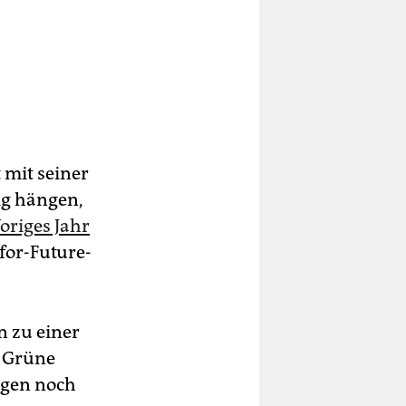
 mit seiner
nig hängen,
origes Jahr
­-for-Future-
n zu einer
d Grüne
ungen noch