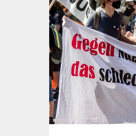
berlin
nord
wahrheit
verlag
verlag
veranstaltungen
shop
fragen & hilfe
unterstützen
abo
genossenschaft