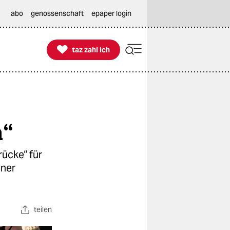
abo
genossenschaft
epaper login

taz zahl ich
taz zahl ich
n“
ücke“ für
iner
teilen