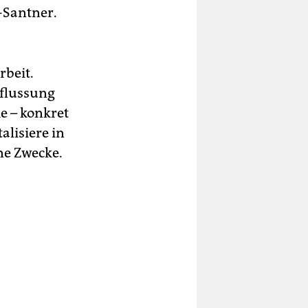
-Santner.
rbeit.
nflussung
e – konkret
alisiere in
ne Zwecke.