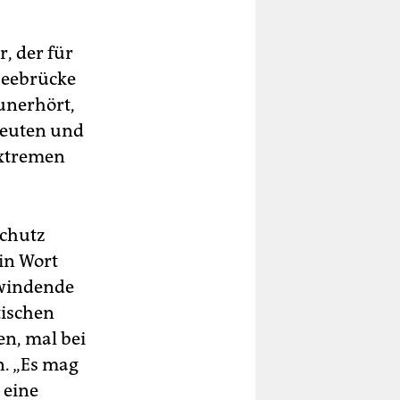
­ der für
Seebrücke
 unerhört,
deuten und
extremen
schutz
in Wort
hwindende
tischen
en, mal bei
n. „Es mag
 eine