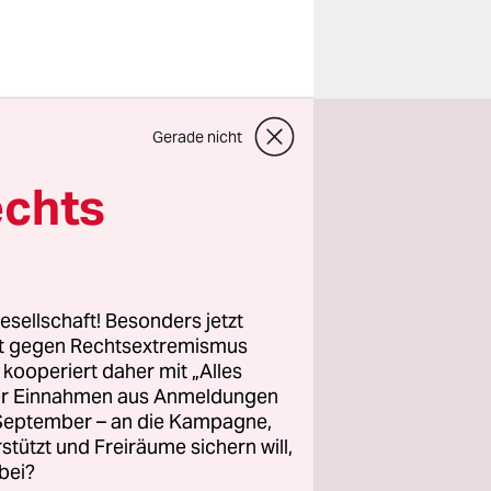
, Torsten
Gerade nicht
egensatz
ig in der
echts
eebrücke
usste
esellschaft! Besonders jetzt
t*innen
rt gegen Rechtsextremismus
z kooperiert daher mit „Alles
ede.
ller Einnahmen aus Anmeldungen
e Strategie
. September – an die Kampagne,
rstützt und Freiräume sichern will,
bei?