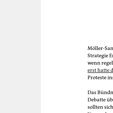
Möller-San
Strategie E
wenn regel
erst hatte
Proteste i
Das Bündni
Debatte üb
sollten si