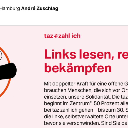
 Hamburg
André Zuschlag
es Hamburger Landesamts für Verfassungsschutz
taz
zahl ich

einer, der gern im Verborgenen waltet. Ganz im G
es verdeckten Schnüfflers lässt sich Voß regelmäß
Links lesen, r
keit zu politischen Bewegungen befragen.
bekämpfen
n Tagen hat er sich zur
Geflüchteten-Initiative­ S
eäußert: Sie sei eine „linksextremistisch beeinfl
Mit doppelter Kraft für eine offene G
on“, befand er. Nun ist die Empörung der Aktivis
brauchen Menschen, die sich vor O
einsetzen, unsere Solidarität. Die ta
oß. Von einer „Diffamierungskampagne“ ist die R
beginnt im Zentrum“. 50 Prozent a
h lässt sich an den regelmäßigen­ Äußerungen ein
bei taz zahl ich gehen – bis zum 30
die linke, selbstverwaltete Orte unte
bevor sie verschwinden. Sind Sie da