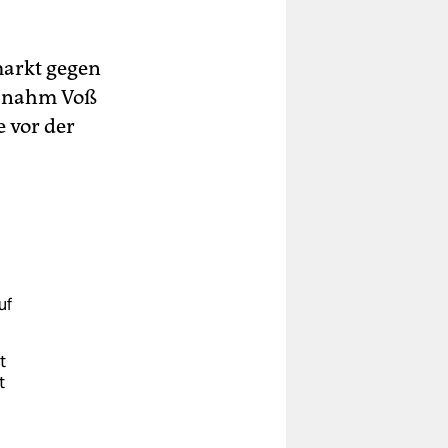
arkt gegen
, nahm Voß
e vor der
uf
t
t