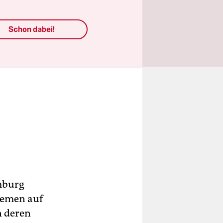
Schon dabei!
mburg
remen auf
n deren