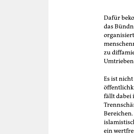
Dafür beko
das Bündni
organisiert
menschenr
zu diffami
Umtrieben g
Es ist nic
öffentlich
fällt dabe
Trennschär
Bereichen. 
islamistis
ein wertfr