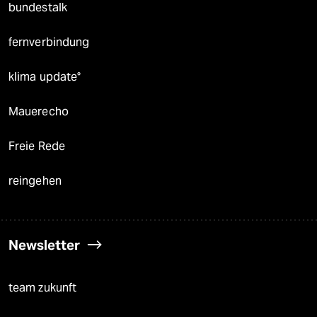
bundestalk
fernverbindung
klima update°
Mauerecho
Freie Rede
reingehen
Newsletter
team zukunft