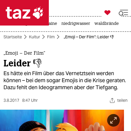

taz zahl ich
hitze
krieg in der ukraine
niedrigwasser
waldbrände

taz zahl ich
Startseite
Kultur
Film
„Emoji – Der Film“: Leider 👎
taz zahl ich
themen
„Emoji – Der Film“
Leider 👎
politik
Es hätte ein Film über das Vernetztsein werden
öko
können – bei dem sogar Emojis in die Krise geraten.
Dazu fehlt den Ideogrammen aber der Tiefgang.
gesellschaft
3.8.2017
8:47 Uhr
teilen
kultur
sport