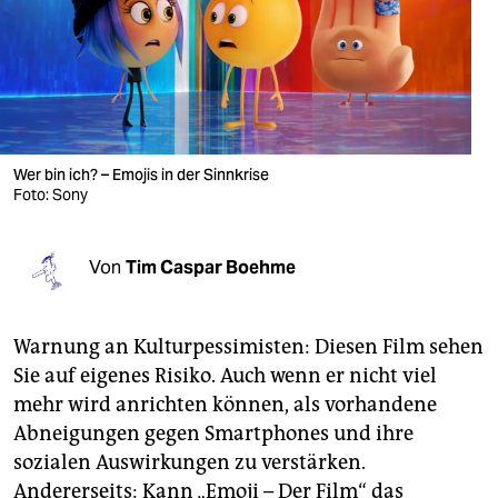
berlin
nord
wahrheit
verlag
Wer bin ich? – Emojis in der Sinnkrise
Foto: Sony
verlag
veranstaltungen
Von
Tim Caspar Boehme
shop
fragen & hilfe
Warnung an Kulturpessimisten: Diesen Film sehen
unterstützen
Sie auf eigenes Risiko. Auch wenn er nicht viel
mehr wird anrichten können, als vorhandene
abo
Abneigungen gegen Smartphones und ihre
genossenschaft
sozialen Auswirkungen zu verstärken.
Andererseits: Kann „Emoji – Der Film“ das