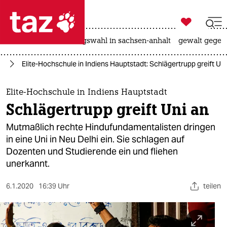

taz zahl ich
hitze
surfen
landtagswahl in sachsen-anhalt
gewalt gegen

taz zahl ich
en
Elite-Hochschule in Indiens Hauptstadt: Schlägertrupp greift Uni
taz zahl ich
themen
Elite-Hochschule in Indiens Hauptstadt
Schlägertrupp greift Uni an
politik
Mutmaßlich rechte Hindufundamentalisten dringen
öko
in eine Uni in Neu Delhi ein. Sie schlagen auf
Dozenten und Studierende ein und fliehen
gesellschaft
unerkannt.
kultur
6.1.2020
16:39 Uhr
teilen
sport