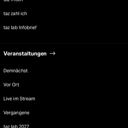
taz zahl ich
taz lab Infobrief
Veranstaltungen
Demnächst
Vor Ort
Live im Stream
Vergangene
taz lab 2027