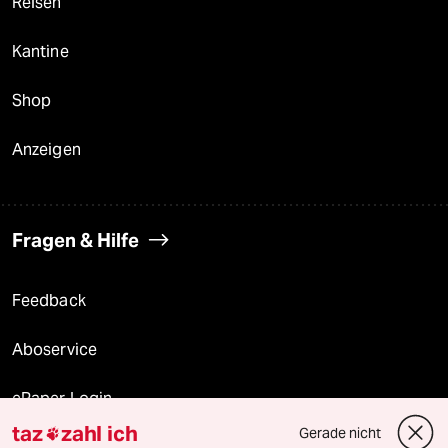
Reisen
Kantine
Shop
Anzeigen
Fragen & Hilfe
Feedback
Aboservice
ePaper Login
taz
zahl ich
Gerade nicht

Downloads für Abonnierende