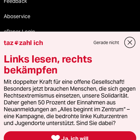
Feedback
Aboservice
ePaper Login
taz
zahl ich
Gerade nicht

Downloads für Abonnierende
Links lesen, rechts
bekämpfen
© 2026 taz Verlags und Vertriebs GmbH
Mit doppelter Kraft für eine offene Gesellschaft!
Alle Rechte vorbehalten. Bei rechtlichen Fragen oder für Genehmigungen
wenden Sie sich bitte an
lizenzen@taz.de
Besonders jetzt brauchen Menschen, die sich gegen
Rechtsextremismus einsetzen, unsere Solidarität.
Daher gehen 50 Prozent der Einnahmen aus
Feedback
Redaktionsstatut
Kommune-Richtlinien
KI-
Neuanmeldungen an „Alles beginnt im Zentrum“ –
eine Kampagne, die bedrohte linke Kulturzentren
Leitlinie
Informant
Datenschutz
Impressum
AGB
und Jugendorte unterstützt. Sind Sie dabei?
Seitenwende
Einwilligungen widerrufen (Ads)

Ja, ich will