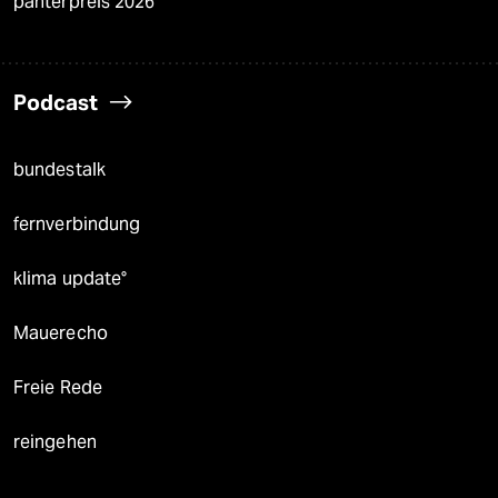
panterpreis 2026
Podcast
bundestalk
fernverbindung
klima update°
Mauerecho
Freie Rede
reingehen