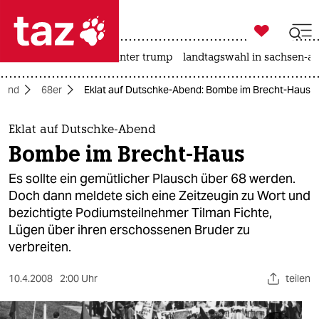

taz zahl ich
nahost-konflikt
usa unter trump
landtagswahl in sachsen-an

taz zahl ich
land
68er
Eklat auf Dutschke-Abend: Bombe im Brecht-Haus
taz zahl ich
themen
Eklat auf Dutschke-Abend
Bombe im Brecht-Haus
politik
Es sollte ein gemütlicher Plausch über 68 werden.
öko
Doch dann meldete sich eine Zeitzeugin zu Wort und
bezichtigte Podiumsteilnehmer Tilman Fichte,
gesellschaft
Lügen über ihren erschossenen Bruder zu
verbreiten.
kultur
10.4.2008
2:00 Uhr
teilen
sport