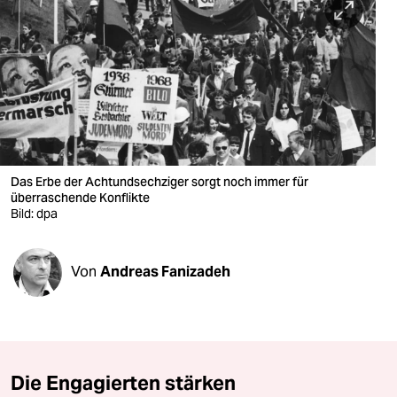
berlin
nord
wahrheit
verlag
verlag
Das Erbe der Achtundsechziger sorgt noch immer für
veranstaltungen
überraschende Konflikte
Bild: dpa
shop
fragen & hilfe
Von
Andreas Fanizadeh
unterstützen
abo
genossenschaft
Die Engagierten stärken