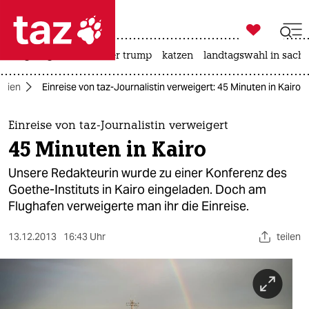

taz zahl ich
bergsteigen
usa unter trump
katzen
landtagswahl in sachs

taz zahl ich
dien
Einreise von taz-Journalistin verweigert: 45 Minuten in Kairo
taz zahl ich
themen
Einreise von taz-Journalistin verweigert
45 Minuten in Kairo
politik
Unsere Redakteurin wurde zu einer Konferenz des
öko
Goethe-Instituts in Kairo eingeladen. Doch am
Flughafen verweigerte man ihr die Einreise.
gesellschaft
13.12.2013
16:43 Uhr
teilen
kultur
sport