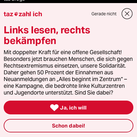
taz
zahl ich
Gerade nicht
taz FUTURZWEI

Links lesen, rechts
Le Monde diplomatique
bekämpfen
taz Archiv
Mit doppelter Kraft für eine offene Gesellschaft!
Besonders jetzt brauchen Menschen, die sich gegen
Rechtsextremismus einsetzen, unsere Solidarität.
Mehr taz Angebote
Daher gehen 50 Prozent der Einnahmen aus
Neuanmeldungen an „Alles beginnt im Zentrum“ –
eine Kampagne, die bedrohte linke Kulturzentren
Reisen
und Jugendorte unterstützt. Sind Sie dabei?

Kantine
Ja, ich will
Shop
Schon dabei!
Anzeigen