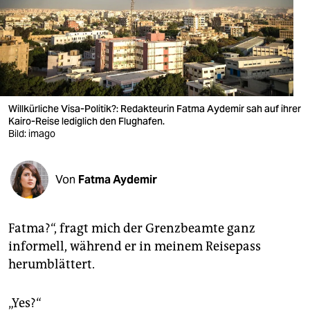
berlin
nord
wahrheit
verlag
Willkürliche Visa-Politik?: Redakteurin Fatma Aydemir sah auf ihrer
verlag
Kairo-Reise lediglich den Flughafen.
Bild: imago
veranstaltungen
shop
Von
Fatma Aydemir
fragen & hilfe
Fatma?“, fragt mich der Grenzbeamte ganz
unterstützen
informell, während er in meinem Reisepass
abo
herumblättert.
genossenschaft
„Yes?“