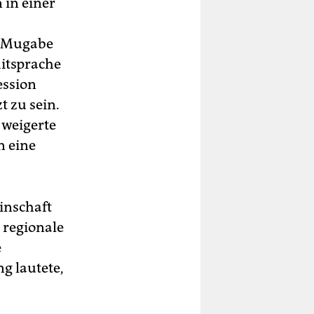
 in einer
nt Mugabe
Mitsprache
ession
 zu sein.
 weigerte
n eine
inschaft
 regionale
e
g lautete,