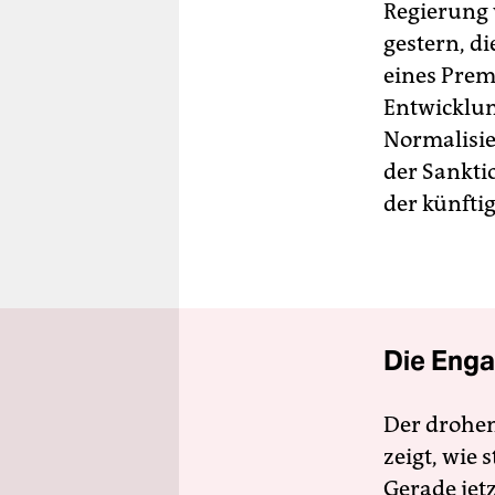
Regierung 
gestern, d
eines Prem
Entwicklun
Normalisie
der Sankti
der künfti
Die Enga
Der drohe
zeigt, wie
Gerade jet