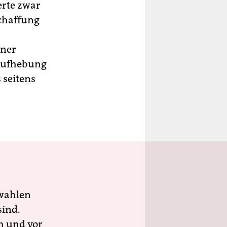
erte zwar
Schaffung
iner
 Aufhebung
 seitens
wahlen
sind.
h und vor