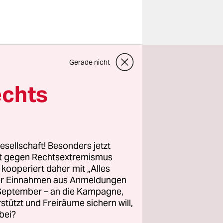
Donnerstag
Gerade nicht
osition
 der
echts
ngirai,
 der Weg
zu
hen Rivalen
esellschaft! Besonders jetzt
n
rt gegen Rechtsextremismus
ung der
z kooperiert daher mit „Alles
ller Einnahmen aus Anmeldungen
. September – an die Kampagne,
rstützt und Freiräume sichern will,
bei?