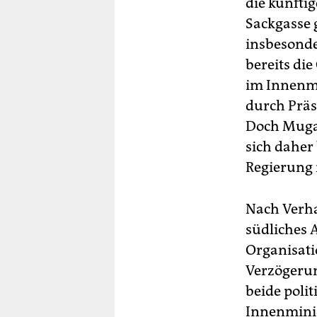
die künftig
Sackgasse 
insbesonde
bereits di
im Innenmi
durch Präs
Doch Mugab
sich daher
Regierung 
Nach Verha
südliches A
Organisati
Verzögerun
beide polit
Innenminis