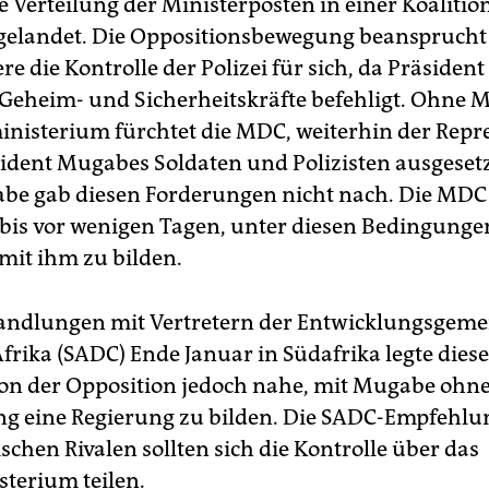
e Verteilung der Ministerposten in einer Koalition
gelandet. Die Oppositionsbewegung beansprucht
re die Kontrolle der Polizei für sich, da Präside
e Geheim- und Sicherheitskräfte befehligt. Ohne 
nisterium fürchtet die MDC, weiterhin der Repr
ident Mugabes Soldaten und Polizisten ausgesetzt
e gab diesen Forderungen nicht nach. Die MDC
 bis vor wenigen Tagen, unter diesen Bedingunge
mit ihm zu bilden.
ndlungen mit Vertretern der Entwicklungsgeme
frika (SADC) Ende Januar in Südafrika legte diese
on der Opposition jedoch nahe, mit Mugabe ohn
g eine Regierung zu bilden. Die SADC-Empfehlun
ischen Rivalen sollten sich die Kontrolle über das
terium teilen.