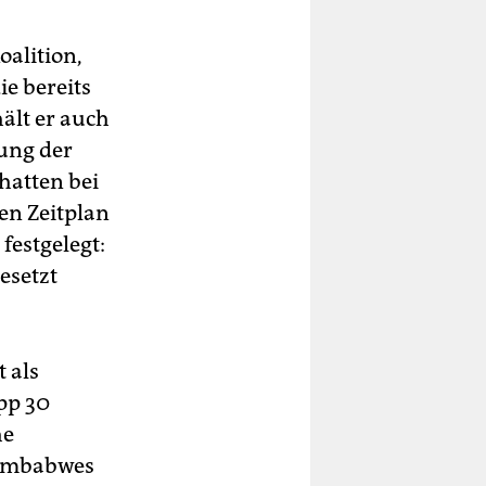
oalition,
ie bereits
ält er auch
lung der
hatten bei
en Zeitplan
festgelegt:
esetzt
 als
pp 30
he
Simbabwes