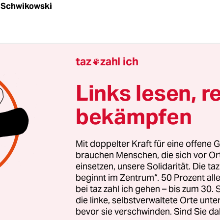
 Schwikowski
T
taz
Das Parlament in Simbabwe hat am späten 
taz
zahl ich

 Signal für ein Bündnis der Regierung mit der Opp
lle 184 Parlamentarier stimmten für die Änderung
Links lesen, r
. Dadurch wurde Oppositionsführer Morgan Tsva
bekämpfen
er Bewegung für demokratischen Wandel (MDC),
m am 11. Februar das Amt des Premierministers 
. Die Schaffung dieses Postens für den politisc
Mit doppelter Kraft für eine offene G
enden Präsidenten Robert Mugabe bedeutet eine
brauchen Menschen, die sich vor O
 in den festgefahrenen Verhandlungen zur Lös
einsetzen, unsere Solidarität. Die ta
beginnt im Zentrum“. 50 Prozent a
n Krise in Simbabwe.
bei taz zahl ich gehen – bis zum 30
die linke, selbstverwaltete Orte unte
bevor sie verschwinden. Sind Sie da