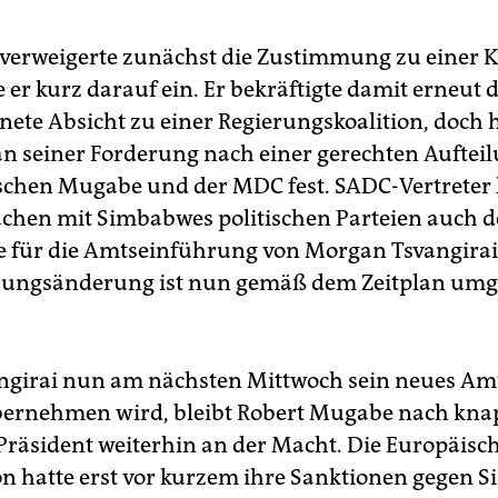
 verweigerte zunächst die Zustimmung zu einer K
 er kurz darauf ein. Er bekräftigte damit erneut d
nete Absicht zu einer Regierungskoalition, doch h
an seiner Forderung nach einer gerechten Auftei
chen Mugabe und der MDC fest. SADC-Vertreter 
chen mit Simbabwes politischen Parteien auch d
te für die Amtseinführung von Morgan Tsvangirai 
sungsänderung ist nun gemäß dem Zeitplan umg
girai nun am nächsten Mittwoch sein neues Amt
ernehmen wird, bleibt Robert Mugabe nach kna
 Präsident weiterhin an der Macht. Die Europäisc
 hatte erst vor kurzem ihre Sanktionen gegen 