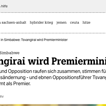
 hilfe
n sachsen-anhalt
hybrider krieg
jemen
ceuta
hitze
 in Simbabwe: Tsvangirai wird Premierminister
 Simbabwe
ngirai wird Premiermini
und Opposition raufen sich zusammen, stimmen fü
sändernung - und ebnen Oppositionsführer Tsvang
t als Premier.
Uhr