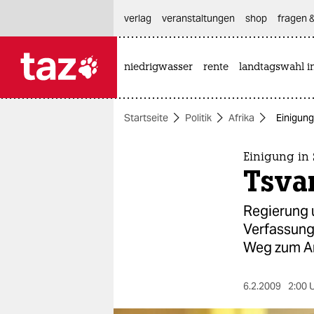
hautnavigation anspringen
hauptinhalt anspringen
footer anspringen
verlag
veranstaltungen
shop
fragen &
niedrigwasser
rente
landtagswahl i

taz zahl ich
taz zahl ich
Startseite
Politik
Afrika
Einigung
themen
politik
Einigung in
Tsva
öko
Regierung 
gesellschaft
Verfassung
Weg zum Am
kultur
sport
6.2.2009
2:00 