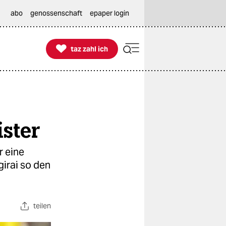
abo
genossenschaft
epaper login

taz zahl ich
taz zahl ich
ster
r eine
irai so den
teilen