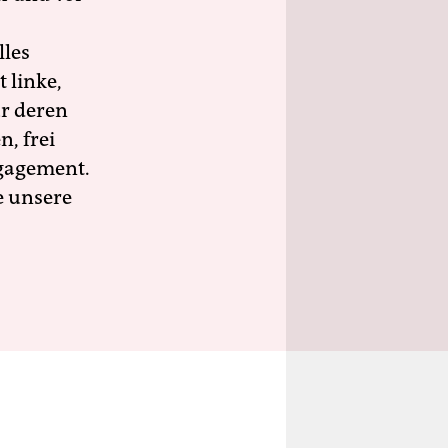
lles
 linke,
ür deren
n, frei
ngagement.
e unsere