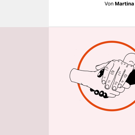
epaper login
Von
Martina
KAPSTAD
ein klares
gesetzt: A
Verfassung
dem Chef d
geebnet, u
übernehmen
des regier
Durchbruch
politische