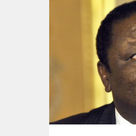
berlin
nord
wahrheit
verlag
verlag
veranstaltungen
shop
fragen & hilfe
unterstützen
abo
genossenschaft