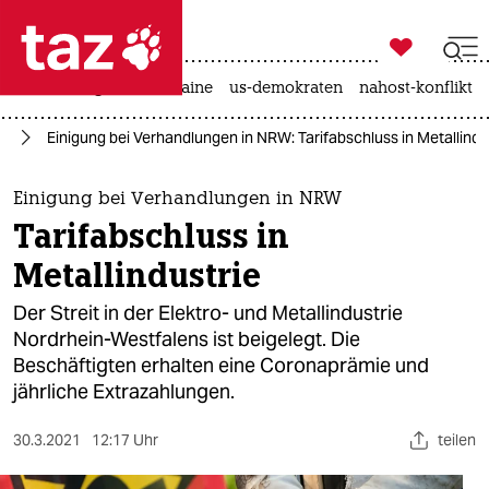

taz zahl ich
hitze
krieg in der ukraine
us-demokraten
nahost-konflikt

taz zahl ich
nd
Einigung bei Verhandlungen in NRW: Tarifabschluss in Metallindu
taz zahl ich
themen
Einigung bei Verhandlungen in NRW
Tarifabschluss in
politik
Metallindustrie
öko
Der Streit in der Elektro- und Metallindustrie
Nordrhein-Westfalens ist beigelegt. Die
gesellschaft
Beschäftigten erhalten eine Coronaprämie und
jährliche Extrazahlungen.
kultur
sport
30.3.2021
12:17 Uhr
teilen