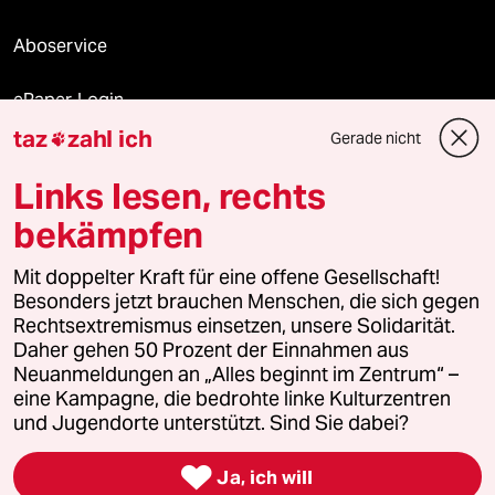
Aboservice
ePaper Login
taz
zahl ich
Gerade nicht

Downloads für Abonnierende
Links lesen, rechts
bekämpfen
© 2026 taz Verlags und Vertriebs GmbH
Mit doppelter Kraft für eine offene Gesellschaft!
Alle Rechte vorbehalten. Bei rechtlichen Fragen oder für Genehmigungen
wenden Sie sich bitte an
lizenzen@taz.de
Besonders jetzt brauchen Menschen, die sich gegen
Rechtsextremismus einsetzen, unsere Solidarität.
Daher gehen 50 Prozent der Einnahmen aus
Feedback
Redaktionsstatut
Kommune-Richtlinien
KI-
Neuanmeldungen an „Alles beginnt im Zentrum“ –
eine Kampagne, die bedrohte linke Kulturzentren
Leitlinie
Informant
Datenschutz
Impressum
AGB
und Jugendorte unterstützt. Sind Sie dabei?
Seitenwende
Einwilligungen widerrufen (Ads)

Ja, ich will