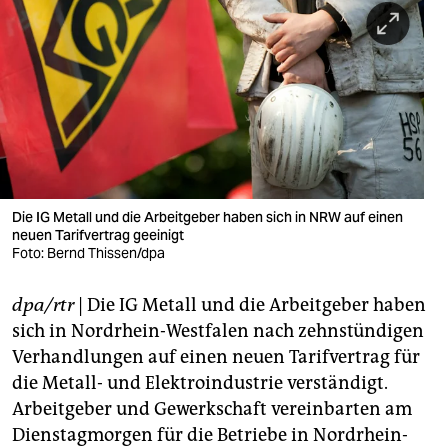
berlin
nord
wahrheit
verlag
verlag
veranstaltungen
Die IG Metall und die Arbeitgeber haben sich in NRW auf einen
neuen Tarifvertrag geeinigt
Foto: Bernd Thissen/dpa
shop
fragen & hilfe
dpa/rtr
| Die IG Metall und die Arbeitgeber haben
sich in Nordrhein-Westfalen nach zehnstündigen
unterstützen
Verhandlungen auf einen neuen Tarifvertrag für
abo
die Metall- und Elektroindustrie verständigt.
Arbeitgeber und Gewerkschaft vereinbarten am
genossenschaft
Dienstagmorgen für die Betriebe in Nordrhein-