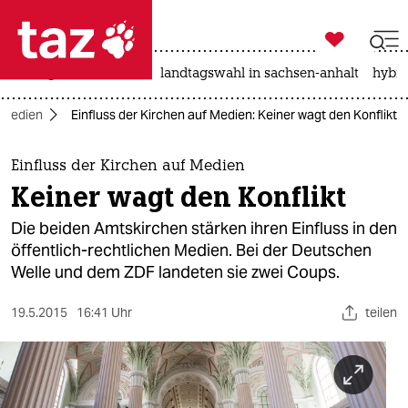

taz zahl ich
niedrigwasser
rente
landtagswahl in sachsen-anhalt
hybri

taz zahl ich
Medien
Einfluss der Kirchen auf Medien: Keiner wagt den Konflikt
taz zahl ich
themen
Einfluss der Kirchen auf Medien
Keiner wagt den Konflikt
politik
Die beiden Amtskirchen stärken ihren Einfluss in den
öko
öffentlich-rechtlichen Medien. Bei der Deutschen
Welle und dem ZDF landeten sie zwei Coups.
gesellschaft
19.5.2015
16:41 Uhr
teilen
kultur
sport