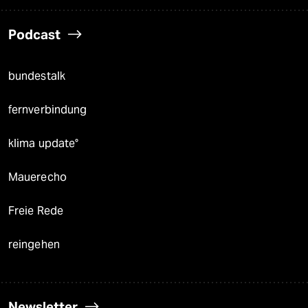
Podcast
bundestalk
fernverbindung
klima update°
Mauerecho
Freie Rede
reingehen
Newsletter