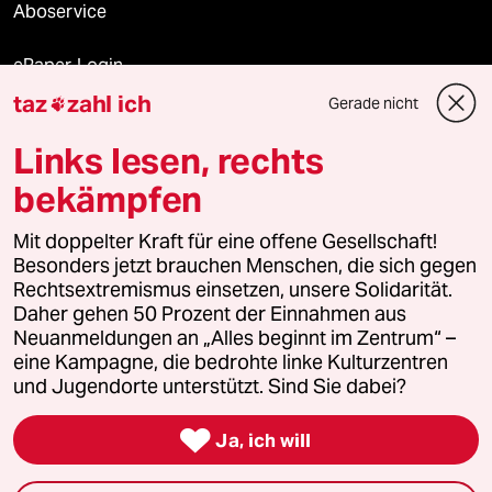
Aboservice
ePaper Login
taz
zahl ich
Gerade nicht

Downloads für Abonnierende
Links lesen, rechts
bekämpfen
© 2026 taz Verlags und Vertriebs GmbH
Alle Rechte vorbehalten. Bei rechtlichen Fragen oder für Genehmigungen
Mit doppelter Kraft für eine offene Gesellschaft!
wenden Sie sich bitte an
lizenzen@taz.de
Besonders jetzt brauchen Menschen, die sich gegen
Rechtsextremismus einsetzen, unsere Solidarität.
Daher gehen 50 Prozent der Einnahmen aus
Feedback
Redaktionsstatut
Kommune-Richtlinien
KI-
Neuanmeldungen an „Alles beginnt im Zentrum“ –
eine Kampagne, die bedrohte linke Kulturzentren
Leitlinie
Informant
Datenschutz
Impressum
AGB
und Jugendorte unterstützt. Sind Sie dabei?
Seitenwende
Einwilligungen widerrufen (Ads)

Ja, ich will