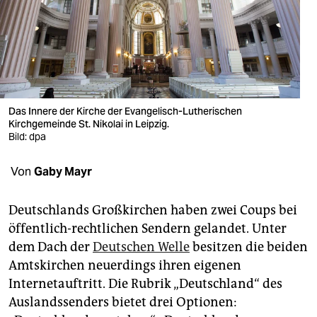
berlin
nord
wahrheit
verlag
Das Innere der Kirche der Evangelisch-Lutherischen
Kirchgemeinde St. Nikolai in Leipzig.
verlag
Bild: dpa
veranstaltungen
Von
Gaby Mayr
shop
fragen & hilfe
Deutschlands Großkirchen haben zwei Coups bei
öffentlich-rechtlichen Sendern gelandet. Unter
unterstützen
dem Dach der
Deutschen Welle
besitzen die beiden
Amtskirchen neuerdings ihren eigenen
abo
Internetauftritt. Die Rubrik „Deutschland“ des
genossenschaft
Auslandssenders bietet drei Optionen: