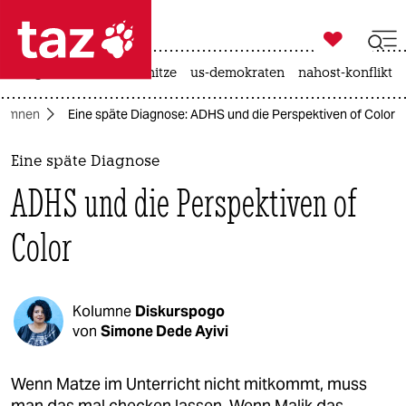

taz zahl ich
krieg in der ukraine
hitze
us-demokraten
nahost-konflikt

taz zahl ich
lumnen
Eine späte Diagnose: ADHS und die Perspektiven of Color
taz zahl ich
themen
Eine späte Diagnose
ADHS und die Perspektiven of
politik
Color
öko
gesellschaft
Kolumne
Diskurspogo
kultur
von
Simone Dede Ayivi
sport
Wenn Matze im Unterricht nicht mitkommt, muss
man das mal checken lassen. Wenn Malik das