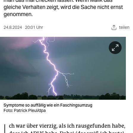
berlin
gleiche Verhalten zeigt, wird die Sache nicht ernst
nord
genommen.
wahrheit
24.8.2024
20:01 Uhr
teilen
verlag
verlag
veranstaltungen
shop
fragen & hilfe
unterstützen
Symptome so auffällig wie ein Faschingsumzug
Foto: Patrick Pleul/dpa
abo
genossenschaft
ch war über vierzig, als ich rausgefunden habe,