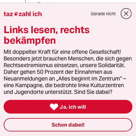
eltern
Das heißt: Beim Vorliegen von ADHS
taz
zahl ich
Gerade nicht

bei einem Elternteil kommt es nicht
zwangsläufig zu einer Vererbung.
Links lesen, rechts
ADHS wird ja nicht dominant vererbt.
bekämpfen
Die Vererbungsquote beträgt nur
30%. Das ist zwar hoch, erlaubt aber
nicht den Schluss dass bei
Mit doppelter Kraft für eine offene Gesellschaft!
kindlichem ADHS zwangsläufig ein
Besonders jetzt brauchen Menschen, die sich gegen
Elternteil mit betroffen sein muss.
Rechtsextremismus einsetzen, unsere Solidarität.
Das Gegenteil ist zu 70% der Fall.
Daher gehen 50 Prozent der Einnahmen aus
Ihre Hypothese dass ADHS irgendwie
Neuanmeldungen an „Alles beginnt im Zentrum“ –
mit Migrationsbewegungen zu tun
eine Kampagne, die bedrohte linke Kulturzentren
haben könnte ist schon mehr als
und Jugendorte unterstützt. Sind Sie dabei?
abenteuerlich. Ich sehe das als
mißglückten Versuch Ihrerseits hier

Ja, ich will
eine kabarettistische Note unter zu
bringen.
Schon dabei!