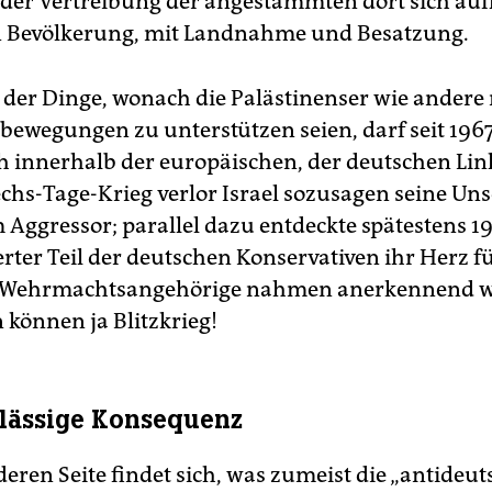
t der Vertreibung der angestammten dort sich au
n Bevölkerung, mit Landnahme und Besatzung.
t der Dinge, wonach die Palästinenser wie andere
bewegungen zu unterstützen seien, darf seit 1967
 innerhalb der europäischen, der deutschen Link
chs-Tage-Krieg verlor Israel sozusagen seine Un
Aggressor; parallel dazu entdeckte spätestens 19
ter Teil der deutschen Konservativen ihr Herz für
 Wehrmachtsangehörige nahmen anerkennend w
 können ja Blitzkrieg!
ulässige Konsequenz
eren Seite findet sich, was zumeist die „antideut