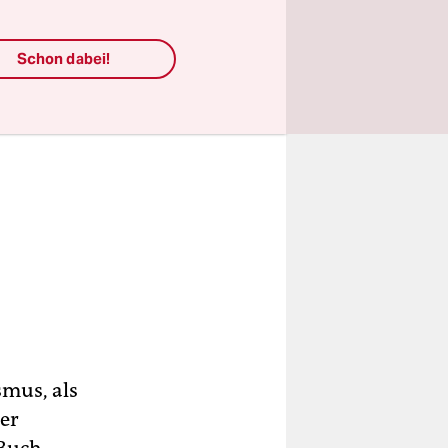
Schon dabei!
smus, als
ker