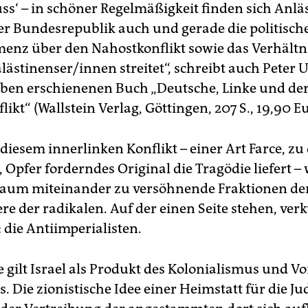
s‘ – in schöner Regelmäßigkeit finden sich Anläs
er Bundesrepublik auch und gerade die politische
menz über den Nahostkonflikt sowie das Verhältni
ästinenser/innen streitet“, schreibt auch Peter Ul
ben erschienenen Buch „Deutsche, Linke und de
ikt“ (Wallstein Verlag, Göttingen, 207 S., 19,90 Eu
diesem innerlinken Konflikt – einer Art Farce, zu 
, Opfer forderndes Original die Tragödie liefert 
kaum miteinander zu versöhnende Fraktionen der
re der radikalen. Auf der einen Seite stehen, ver
 die Antiimperialisten.
e gilt Israel als Produkt des Kolonialismus und V
. Die zionistische Idee einer Heimstatt für die Jud