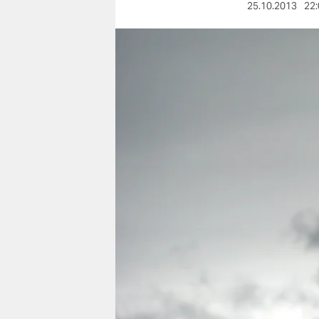
berlin
25.10.2013
22:
nord
wahrheit
verlag
verlag
veranstaltungen
shop
fragen & hilfe
unterstützen
abo
genossenschaft