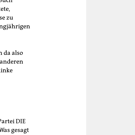
 Buch
ete,
se zu
angjährigen
h da also
m anderen
linke
Partei DIE
’Was gesagt