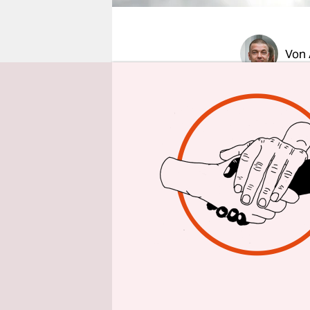
epaper login
Von
HAMBUR
paar Haus
Sparkassen
Ein Stück d
Sender Kom
Zwei Büche
so einer li
Henryk M. 
Hintergrün