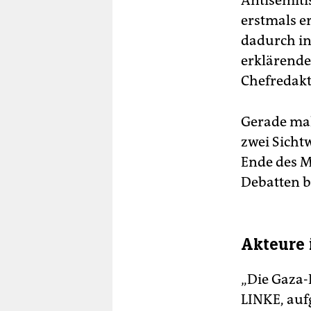
Antisemiti
erstmals er
dadurch in
erklärende
Chefredakt
Gerade mal
zwei Sicht
Ende des M
Debatten b
Akteure 
„Die Gaza-
LINKE, auf