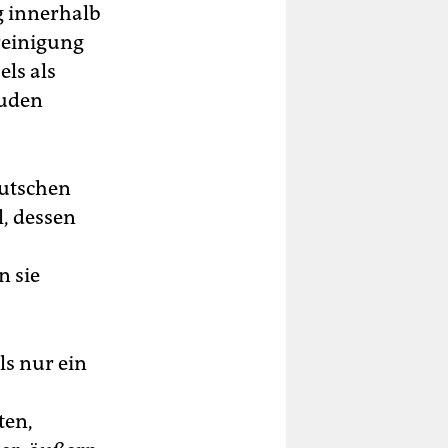
g innerhalb
reinigung
els als
Juden
eutschen
l, dessen
n sie
s nur ein
ten,