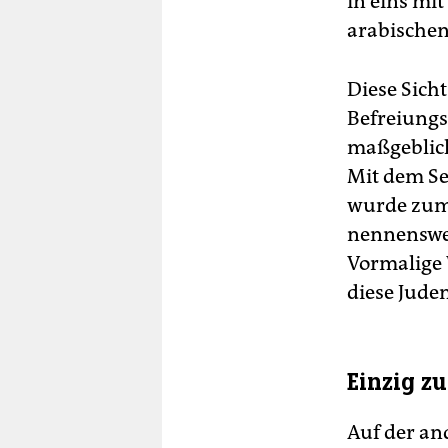
in eins mi
arabische
Diese Sich
Befreiungs
maßgeblich
Mit dem Se
wurde zum 
nennenswer
Vormalige
diese Juden
Einzig z
Auf der and