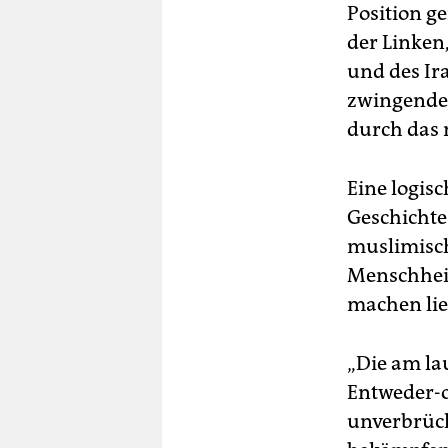
Position g
der Linken
und des Ira
zwingende
durch das 
Eine logisc
Geschichte
muslimisc
Menschheit
machen lie
„Die am l
Entweder-od
unverbrüch