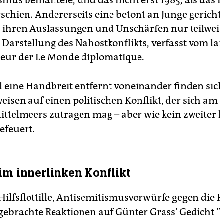
smus bemäntele, und das nicht erst 1985, als das
schien. Andererseits eine betont an Junge gericht
 ihren Auslassungen und Unschärfen nur teilwei
 Darstellung des Nahostkonflikts, verfasst vom l
eur der Le Monde diplomatique.
 eine Handbreit entfernt voneinander finden sic
weisen auf einen politischen Konflikt, der sich a
ittelmeers zutragen mag – aber wie kein zweiter 
efeuert.
im innerlinken Konflikt
Hilfsflottille, Antisemitismusvorwürfe gegen die 
gebrachte Reaktionen auf Günter Grass’ Gedicht 