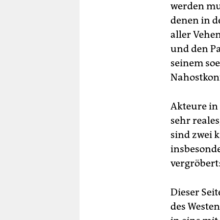
werden mus
denen in d
aller Vehe
und den Pal
seinem soe
Nahostkonfl
Akteure in 
sehr reales
sind zwei 
insbesonde
vergröbert:
Dieser Seit
des Westens