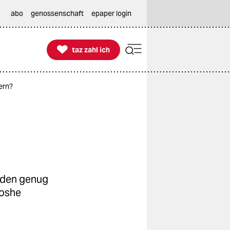
abo
genossenschaft
epaper login

taz zahl ich
taz zahl ich
ern?
orden genug
Moshe