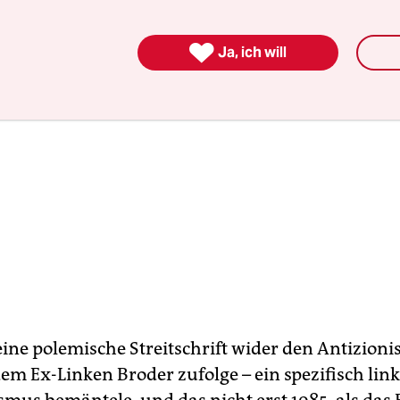

Ja, ich will
eine polemische Streitschrift wider den Antizioni
dem Ex-Linken Broder zufolge – ein spezifisch lin