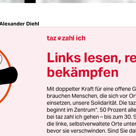
Alexander Diehl
taz
zahl ich

G
taz
| Hamburg, Schanzenviertel. Die Rote Flora is
Links lesen, r
nummern weiter, dazwischen hat mancher Auto
konto, isst morgens sein Croissant aus lokaler Fe
bekämpfen
ie Straße runter, das Schulterblatt, saß lange das
binat, Hamburgs als links sich verstehendes Lok
Mit doppelter Kraft für eine offene G
brauchen Menschen, die sich vor O
r auf dem Grabbeltisch vor dem Schanzenbuchl
einsetzen, unsere Solidarität. Die ta
beginnt im Zentrum“. 50 Prozent a
nken, manche würden sagen: altlinken Institution 
bei taz zahl ich gehen – bis zum 30
Broders „Der ewige Antisemit“ und „Israel – Paläs
die linke, selbstverwaltete Orte unte
de eines unendlichen Konflikts“ von Alain Gresh
bevor sie verschwinden. Sind Sie da