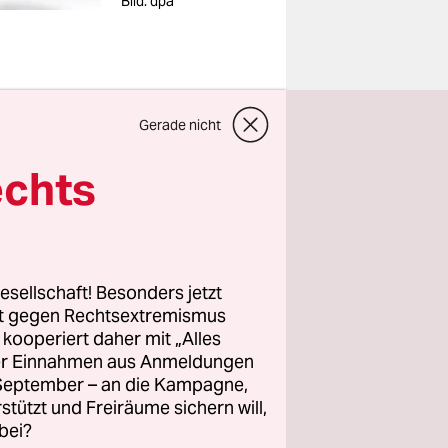
Bild: dpa
Gerade nicht
t nur ein
echts
nome sein
rtigung.
 Freie
alradio.
esellschaft! Besonders jetzt
rt gegen Rechtsextremismus
aden, auch
z kooperiert daher mit „Alles
ller Einnahmen aus Anmeldungen
im Viertel:
. September – an die Kampagne,
tina. Die
rstützt und Freiräume sichern will,
.
bei?