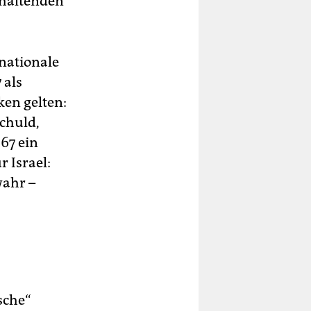
fhaltenden
 nationale
 als
en gelten:
schuld,
67 ein
 Israel:
ahr –
sche“