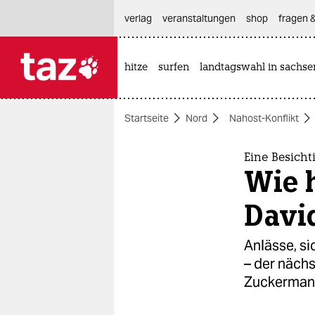
hautnavigation anspringen
hauptinhalt anspringen
footer anspringen
verlag
veranstaltungen
shop
fragen &
hitze
surfen
landtagswahl in sachse

taz zahl ich
taz zahl ich
Startseite
Nord
Nahost-Konflikt
themen
politik
Eine Besicht
Wie h
öko
Davi
gesellschaft
Anlässe, si
kultur
– der nächs
Zuckermann 
sport