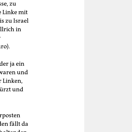
se, zu
 Linke mit
s zu Israel
lrich in
r
ro).
der ja ein
– waren und
 Linken,
kürzt und
orposten
en fällt da