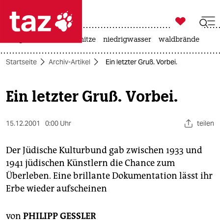

taz zahl ich
krieg in der ukraine
hitze
niedrigwasser
waldbrände

taz zahl ich
Startseite
Archiv-Artikel
Ein letzter Gruß. Vorbei.
taz zahl ich
themen
Ein letzter Gruß. Vorbei.
politik
15.12.2001
0:00 Uhr
teilen
öko
Der Jüdische Kulturbund gab zwischen 1933 und
gesellschaft
1941 jüdischen Künstlern die Chance zum
Überleben. Eine brillante Dokumentation lässt ihr
kultur
Erbe wieder aufscheinen
sport
von
PHILIPP GESSLER