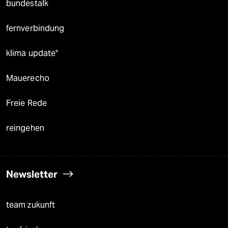
bundestalk
fernverbindung
klima update°
Mauerecho
Freie Rede
reingehen
Newsletter
team zukunft