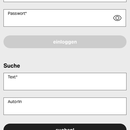
Passwort
*
Bitte füllen Sie alle Pflichtfelder (*) aus, um fortfahren zu können.
Suche
Text
*
AutorIn
Bitte füllen Sie alle Pflichtfelder (*) aus, um fortfahren zu können.