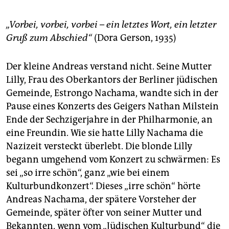
berlin
nord
„Vorbei, vorbei, vorbei – ein letztes Wort, ein letzter
Gruß zum Abschied“
(Dora Gerson, 1935)
wahrheit
Der kleine Andreas verstand nicht. Seine Mutter
verlag
Lilly, Frau des Oberkantors der Berliner jüdischen
verlag
Gemeinde, Estrongo Nachama, wandte sich in der
Pause eines Konzerts des Geigers Nathan Milstein
veranstaltungen
Ende der Sechzigerjahre in der Philharmonie, an
shop
eine Freundin. Wie sie hatte Lilly Nachama die
Nazizeit versteckt überlebt. Die blonde Lilly
fragen & hilfe
begann umgehend vom Konzert zu schwärmen: Es
unterstützen
sei „so irre schön“, ganz „wie bei einem
Kulturbundkonzert“. Dieses „irre schön“ hörte
abo
Andreas Nachama, der spätere Vorsteher der
genossenschaft
Gemeinde, später öfter von seiner Mutter und
Bekannten, wenn vom „Jüdischen Kulturbund“ die