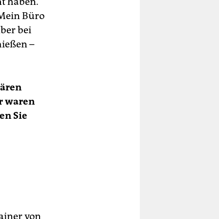
nt haben.
 Mein Büro
ber bei
hießen –
dären
r waren
en Sie
rainer von