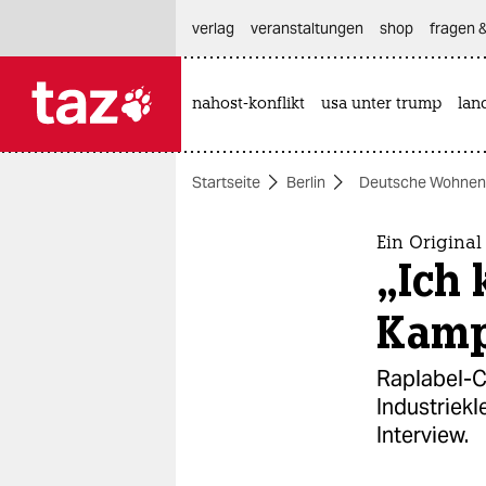
hautnavigation anspringen
hauptinhalt anspringen
footer anspringen
verlag
veranstaltungen
shop
fragen &
nahost-konflikt
usa unter trump
lan

taz zahl ich
taz zahl ich
Startseite
Berlin
Deutsche Wohnen 
themen
politik
Ein Original
„Ich
öko
Kamp
gesellschaft
Raplabel-Ch
kultur
Industriekl
Interview.
sport