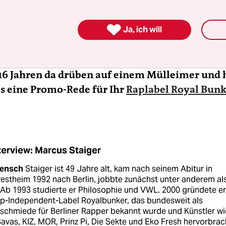
, ohne erkannt zu werden, oder?

iger:
Doch, doch.
Ja, ich will
endwie sind Sie schon ein Original vom Kotti. S
 16 Jahren da drüben auf einem Mülleimer und 
s eine Promo-Rede für Ihr
Rap­label Royal­ Bun
terview: Marcus Staiger
ensch
Staiger ist 49 Jahre alt, kam nach seinem Abitur in
estheim 1992 nach Berlin, jobbte zunächst unter anderem al
 Ab 1993 studierte er Philosophie und VWL. 2000 gründete e
p-Independent-Label Royalbunker, das bundesweit als
tschmiede für Berliner Rapper bekannt wurde und Künstler wi
avas, KIZ, MOR, Prinz Pi, Die Sekte und Eko Fresh hervorbrac