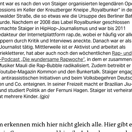
nt war es nach den von Staiger organisierten legendären Op
ssions im Keller der Kreuzberger Kneipe „Royalbunker“ in de
walder Straße, die so etwas wie die Ursuppe des Berliner Bat
urde. Nachdem er 2008 das Label Royalbunker geschlossen
, machte Staiger in HipHop-Journalismus und war bis 2011
dakteur der Internetplattform rap.de, wobei er häufig vor al
ppern durch Kritik und Interviews aneckte. Danach war er als
 Journalist tätig. Mittlerweile ist er Aktivist und arbeitet als
riekletterer, hat aber auch noch den wöchentlichen
Rap- und
ik-Podcast „Die wundersame Rapwoche“
, in dem er zusammen
siker Mauli die Rap-Bubble radikalisiert. Zudem betreibt er
 Youtube-Magazin
Kommon
und den Bunkertalk. Staiger engag
n antirassistischen Initiativen und beim Volksbegehren Deuts
 und Co. enteignen. In seiner Freizeit macht er Brazilian Jiu
und studiert Politik an der Fernuni Hagen. Staiger ist verheira
at mehrere Kinder.
(gjo)
m erkennen mich hier nicht gleich alle. Hier gibt e