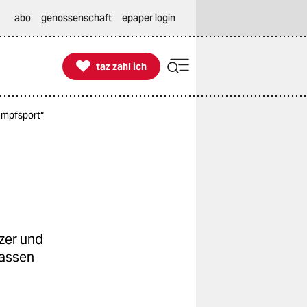
abo
genossenschaft
epaper login

taz zahl ich
taz zahl ich
ampfsport“
tzer und
rassen