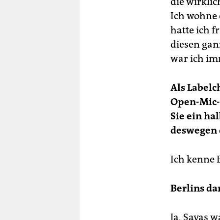
die wirkli
Ich wohne 
hatte ich f
diesen gan
war ich im
Als Labelc
Open-Mic-
Sie ein ha
deswegen 
Ich kenne 
Berlins da
Ja, Savas 