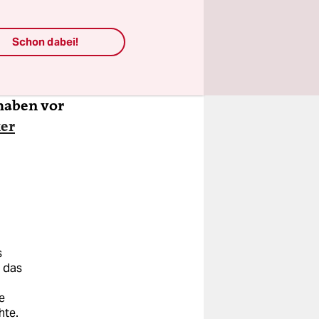
Schon dabei!
ie standen
haben vor
ker
s
r das
e
hte.