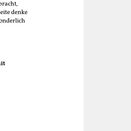
bracht,
eite denke
sonderlich
it