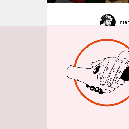
epaper login
Inte
Wir treffe
Sozialpalas
nicht zu s
kommt zufäl
gut! Und b
die Bäcker
Gespräch k
wie es ihm 
taz: Herr 