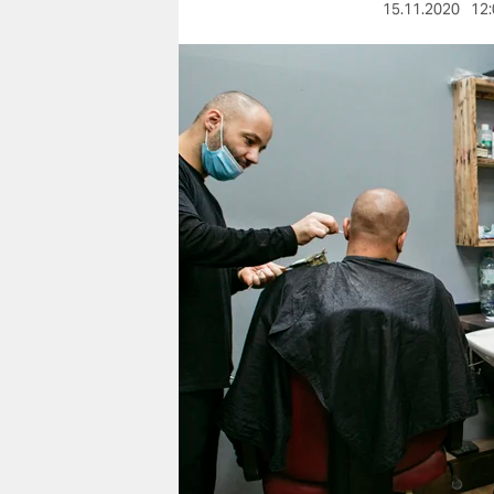
berlin
15.11.2020
12:
nord
wahrheit
verlag
verlag
veranstaltungen
shop
fragen & hilfe
unterstützen
abo
genossenschaft