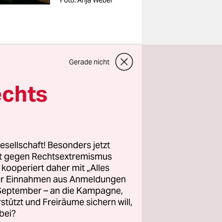
Foto: Anja Weber
Gerade nicht
r vor dem
echts
 ist sich
ssen
he. Alles
r-Sonne vor
esellschaft! Besonders jetzt
tündigen
rt gegen Rechtsextremismus
 fragen,
z kooperiert daher mit „Alles
ller Einnahmen aus Anmeldungen
. September – an die Kampagne,
rstützt und Freiräume sichern will,
ne fünf
bei?