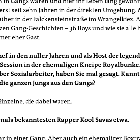
ch in Gangs waren und hier ihr Leben lang gewoh
erst seit zehn Jahren in der direkten Umgebung.
rüher in der Falckensteinstraße im Wrangelkiez. A
zen Gang-Geschichten – 36 Boys und wie sie alle 
mer eher Gast.
hef in den nuller Jahren und als Host der legen
Session in der ehemaligen Kneipe Royalbunke
lber Sozialarbeiter, haben Sie mal gesagt. Kannt
die ganzen Jungs aus den Gangs?
Einzelne, die dabei waren.
mals bekanntesten Rapper Kool Savas etwa.
war in einer Gang. Aber auch ein ehemaliger Boxt