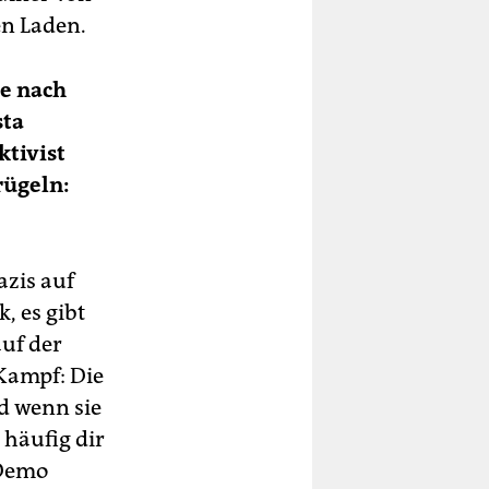
en Laden.
ie nach
sta
ktivist
rügeln:
azis auf
, es gibt
auf der
 Kampf: Die
d wenn sie
 häufig dir
-Demo