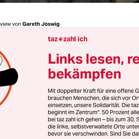
rview von
Gareth Joswig
taz
zahl ich

n uns am Kotti. Fürs Interview muss Marcus Staige
Links lesen, r
t über der Adalbertstraße das Fotomodell geben. Er
chade, einen Handstand vorzuführen. Währendde
bekämpfen
lig ein Bekannter vorbei und fragt, wie es ihm ge
ei dir? Wir setzen uns in der noch warmen Oktobe
Mit doppelter Kraft für eine offene G
ei Simitdchi, trinken Çai. Dreimal im anderthalbs
brauchen Menschen, die sich vor O
ommen Leute vorbei, smalltalken mit Staiger und
einsetzen, unsere Solidarität. Die ta
geht. Alles gut! Und dir?
beginnt im Zentrum“. 50 Prozent a
bei taz zahl ich gehen – bis zum 30
die linke, selbstverwaltete Orte unte
Staiger, hier am Kotti kommen Sie offenbar kei
bevor sie verschwinden. Sind Sie da