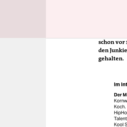
Meter weit
Marcus Sta
… aber irg
schon vor
den Junkie
gehalten.
Im In
Der M
Kornw
Koch.
HipHo
Talen
Kool S