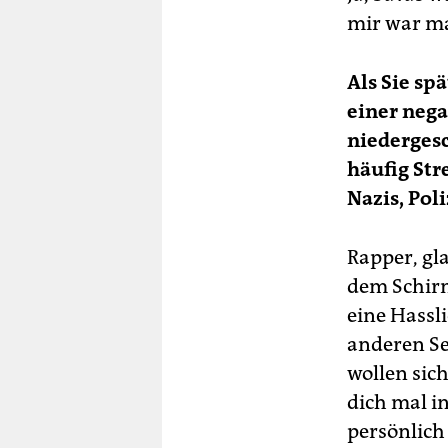
mir war ma
Als Sie sp
einer neg
niedergesc
häufig Str
Nazis, Pol
Rapper, gla
dem Schirm 
eine Hassli
anderen Sei
wollen sic
dich mal i
persönlich