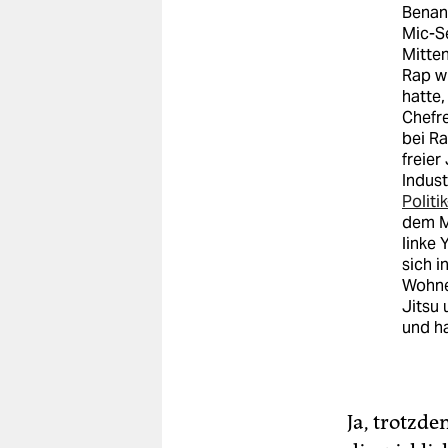
Benan
Mic-Se
Mitten
Rap w
hatte
Chefre
bei Ra
freier
Indust
Polit
dem Mu
linke
sich i
Wohnen
Jitsu 
und h
Ja, trotzde