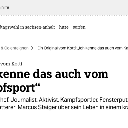
 hilfe
dtagswahl in sachsen-anhalt
hitze
surfen
& Co enteignen
Ein Original vom Kotti: „Ich kenne das auch vom K
 vom Kotti
 kenne das auch vom
fsport“
ef, Journalist, Aktivist, Kampfsportler, Fensterpu
etterer: Marcus Staiger über sein Leben in einem k