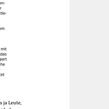
en-
r
tle-
lem
 mit
 das
iert
che
-
tet
s ja Leute,