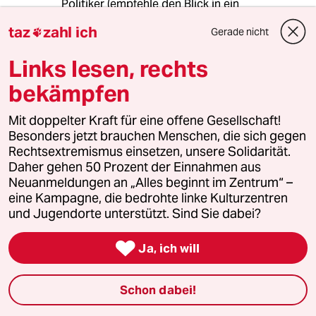
Politiker (empfehle den Blick in ein
ethymologisches Wörterbuch) sind etwas
taz
zahl ich
Gerade nicht

Anderes.
Links lesen, rechts
bekämpfen
97088 (Profil gelöscht)
9G
27.01.2019
,
12:49 Uhr
Mit doppelter Kraft für eine offene Gesellschaft!
@76530 (Profil gelöscht):
Besonders jetzt brauchen Menschen, die sich gegen
Na ja - die Grünen haben schon
Rechtsextremismus einsetzen, unsere Solidarität.
inhaltlich etwas bewegt:
Daher gehen 50 Prozent der Einnahmen aus
Steigbügelhalter von SPD-Schröder
Neuanmeldungen an „Alles beginnt im Zentrum“ –
und zum Dank das Dosenpfand. Also
eine Kampagne, die bedrohte linke Kulturzentren
so ohne Dosenpfand wäre meine
und Jugendorte unterstützt. Sind Sie dabei?
kleine Welt ......

Ja, ich will
76530 (Profil gelöscht)
7G
Schon dabei!
27.01.2019
,
13:59 Uhr