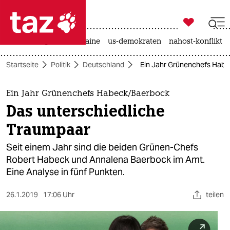

taz zahl ich
hitze
krieg in der ukraine
us-demokraten
nahost-konflikt

taz zahl ich
Startseite
Politik
Deutschland
Ein Jahr Grünenchefs Habe
taz zahl ich
themen
Ein Jahr Grünenchefs Habeck/Baerbock
Das unterschiedliche
politik
Traumpaar
öko
Seit einem Jahr sind die beiden Grünen-Chefs
Robert Habeck und Annalena Baerbock im Amt.
gesellschaft
Eine Analyse in fünf Punkten.
kultur
26.1.2019
17:06 Uhr
teilen
sport