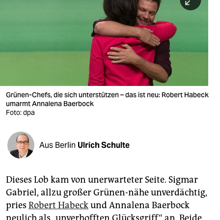
berlin
nord
wahrheit
verlag
verlag
Grünen-Chefs, die sich unterstützen – das ist neu: Robert Habeck
umarmt Annalena Baerbock
veranstaltungen
Foto: dpa
shop
fragen & hilfe
Aus Berlin
Ulrich Schulte
unterstützen
Dieses Lob kam von unerwarteter Seite. Sigmar
abo
Gabriel, allzu großer Grünen-nähe unverdächtig,
genossenschaft
pries
Robert Habeck
und Annalena Baerbock
neulich als ­„unverhofften Glücksgriff“ an. Beide