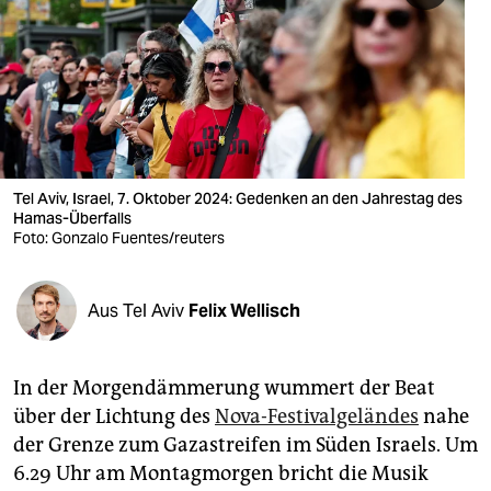
berlin
nord
wahrheit
verlag
verlag
Tel Aviv, Israel, 7. Oktober 2024: Gedenken an den Jahrestag des
Hamas-Überfalls
veranstaltungen
Foto: Gonzalo Fuentes/reuters
shop
Aus Tel Aviv
Felix Wellisch
fragen & hilfe
unterstützen
In der Morgendämmerung wummert der Beat
abo
über der Lichtung des
Nova-Festivalgeländes
nahe
der Grenze zum Gazastreifen im Süden Israels. Um
genossenschaft
6.29 Uhr am Montagmorgen bricht die Musik