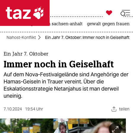

taz zahl ich
hitze
landtagswahl in sachsen-anhalt
gewalt gegen frauen

taz zahl ich
Nahost-Konflikt
Ein Jahr 7. Oktober: Immer noch in Geiselhaft
taz zahl ich
themen
Ein Jahr 7. Oktober
Immer noch in Geiselhaft
politik
Auf dem Nova-Festivalgelände sind Angehörige der
öko
Hamas-Geiseln in Trauer vereint. Über die
Eskalationsstrategie Netanjahus ist man derweil
gesellschaft
uneinig.
kultur
7.10.2024
19:54 Uhr
teilen
sport