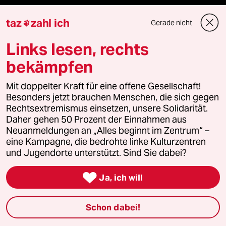
recherchefonds ausland
taz
zahl ich
Gerade nicht

Links lesen, rechts
panterstiftung
bekämpfen
panterpreis 2026
Mit doppelter Kraft für eine offene Gesellschaft!
Besonders jetzt brauchen Menschen, die sich gegen
Rechtsextremismus einsetzen, unsere Solidarität.
Podcast
Daher gehen 50 Prozent der Einnahmen aus
Neuanmeldungen an „Alles beginnt im Zentrum“ –
eine Kampagne, die bedrohte linke Kulturzentren
bundestalk
und Jugendorte unterstützt. Sind Sie dabei?
fernverbindung

Ja, ich will
klima update°
Schon dabei!
Mauerecho