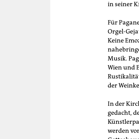
in seiner K
Für Pagane
Orgel-Gejau
Keine Emozi
nahebringe
Musik. Paga
Wien und B
Rustikalitä
der Weinke
In der Kirc
gedacht, d
Künstlerpac
werden von