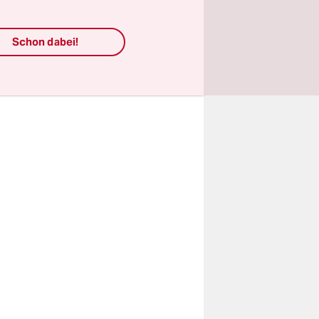
sik
uch die
Schon dabei!
cken über
n, der