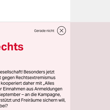
en und
Gerade nicht
chloss von
nen
echts
estalten.
 Antonio
gen Baron
n Loui­sia­
esellschaft! Besonders jetzt
bibliothek
rt gegen Rechtsextremismus
ndoner
z kooperiert daher mit „Alles
ller Einnahmen aus Anmeldungen
. September – an die Kampagne,
rstützt und Freiräume sichern will,
bei?