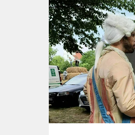
berlin
nord
wahrheit
verlag
verlag
veranstaltungen
shop
fragen & hilfe
unterstützen
abo
genossenschaft