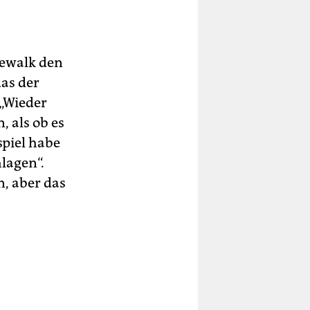
sewalk den
das der
 „Wieder
, als ob es
spiel habe
lagen“.
n, aber das