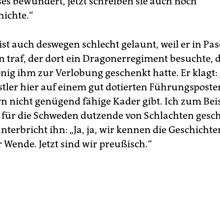
es bewundert, jetzt schrei­ben sie auch noch
ichte.“
ist auch deswegen schlecht gelaunt, weil er in Pa
 traf, der dort ein Dragonerregiment besuchte, 
nig ihm zur Verlobung geschenkt hatte. Er klagt:
tler hier auf einem gut dotierten Führungsposten
 nicht genügend fähige Kader gibt. Ich zum Bei
er für die Schweden dutzende von Schlachten gesch
terbricht ihn: „Ja, ja, wir kennen die Geschichte
 Wende. Jetzt sind wir preußisch.“