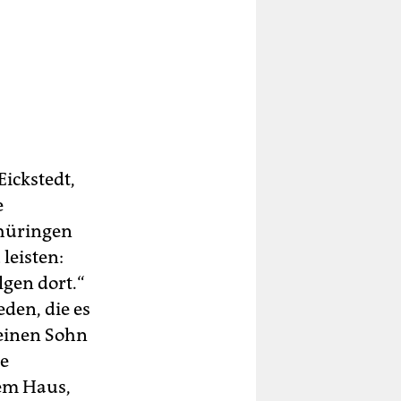
Eickstedt,
e
Thüringen
leisten:
lgen dort.“
den, die es
Seinen Sohn
he
nem Haus,