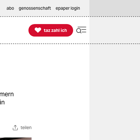
abo
genossenschaft
epaper login

taz zahl ich
taz zahl ich
mmern
in
teilen