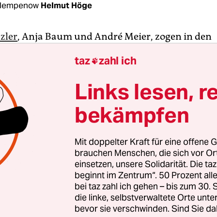
klempenow
Helmut Höge
zler
, Anja Baum und André Meier, zogen in den
 aufs Land, wo sie weiter journalistisch arbeitet
taz
zahl ich

ßzogen. Meier bekam 2020 die Möglichkeit, im S
ten Südosten Mecklenburg-Vorpommerns gelege
Links lesen, r
penow eine Ausstellung zur Dorfgeschichte zu g
ß er auf den italienischen Komponisten
Giu­sep­pe
bekämpfen
1710–1763), der im Ort sechs Sonaten für den jun
n Eickstedt komponiert hatte. In der Universität vo
Mit doppelter Kraft für eine offene G
 dazu Näheres und in der französischen National
brauchen Menschen, die sich vor O
ur, die in Paris gedruckt worden war. In einem Lo
einsetzen, unsere Solidarität. Die ta
beginnt im Zentrum“. 50 Prozent a
 erwarb er eine Dissertation über Paganelli.
bei taz zahl ich gehen – bis zum 30
die linke, selbstverwaltete Orte unte
ten wollte Meier in der zum Schloss gehörenden
bevor sie verschwinden. Sind Sie da