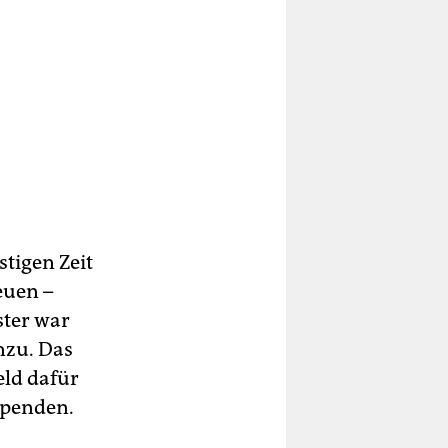
tigen Zeit
euen –
ster war
nzu. Das
eld dafür
Spenden.