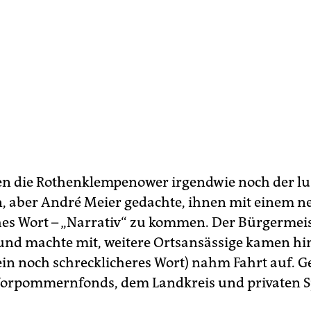
n die Rothenklempenower irgendwie noch der lus
, aber André Meier gedachte, ihnen mit einem n
hes Wort – „Narrativ“ zu kommen. Der Bürgermei
 und machte mit, weitere Ortsansässige kamen hi
(ein noch schrecklicheres Wort) nahm Fahrt auf. G
orpommernfonds, dem Landkreis und privaten 