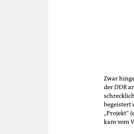
Zwar hinge
der DDR an
schrecklic
begeistert
„Projekt“ 
kam vom V