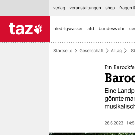
hautnavigation anspringen
hauptinhalt anspringen
footer anspringen
verlag
veranstaltungen
shop
fragen &
niedrigwasser
afd
bundeswehr
ce

taz zahl ich
taz zahl ich
Startseite
Gesellschaft
Alltag
S
themen
politik
Ein Barockf
Baro
öko
Eine Landp
gesellschaft
gönnte man
musikalisc
kultur
sport
26.6.2023
14:5