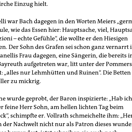
irche Einzug hielt.
lli war Bach dagegen in den Worten Meiers „ger
le, wie das Essen hier: Hauptsache, viel, Hauptsac
oni – echte Gefühle“, die wollte er den Hiesigen
n. Der Sohn des Grafen sei schon ganz vernarrt i
nellis Frau dagegen, eine Sängerin, die bereits i
ayreuth aufgetreten war, litt unter der Pommer
t: „alles nur Lehmhütten und Ruinen“. Die Betten 
ller zu mickrig.
he wurde geprobt, der Baron inspizierte: „Hab ic
er feine Herr Sohn, am hellen lichten Tag beim
k“, schimpfte er. Vollrath schmeichelte ihm: „Her
 der Nachwelt nicht nur als Patron dieses wund