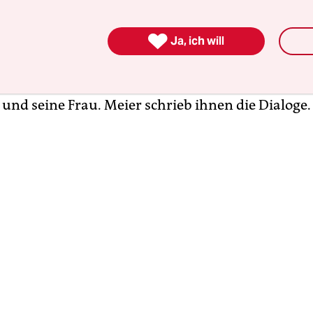
he aufführen lassen – vom
Collegium für Alte Mu
rn
mit Flöte, Violine, Violoncello und Cembalo. A

Ja, ich will
r Kirche sollte – in Maßen – mitwirken. Dazu vier
 von Suse Wächter, die zwischen den Musikstü
und Unsinn streiten sollten: der Baron, sein Soh
und seine Frau. Meier schrieb ihnen die Dialoge.