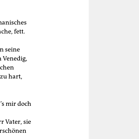
manisches
he, fett.
n seine
n Venedig,
schen
zu hart,
h’s mir doch
r Vater, sie
erschönen