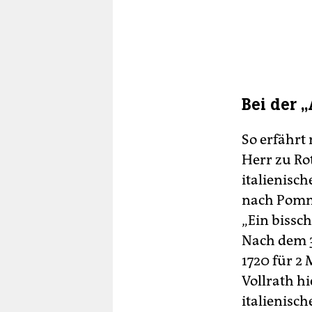
Bei der 
So erfährt 
Herr zu Ro
italienisc
nach Pomme
„Ein bissch
Nach dem 3
1720 für 2
Vollrath hi
italienisc