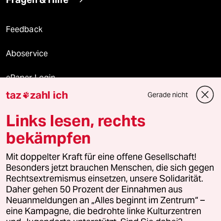
Feedback
Aboservice
ePaper Login
taz
zahl ich
Gerade nicht

Downloads für Abonnierende
Links lesen, rechts
bekämpfen
© 2026 taz Verlags und Vertriebs GmbH
Mit doppelter Kraft für eine offene Gesellschaft!
Alle Rechte vorbehalten. Bei rechtlichen Fragen oder für Genehmigungen
wenden Sie sich bitte an
lizenzen@taz.de
Besonders jetzt brauchen Menschen, die sich gegen
Rechtsextremismus einsetzen, unsere Solidarität.
Daher gehen 50 Prozent der Einnahmen aus
Feedback
Redaktionsstatut
Kommune-Richtlinien
KI-
Neuanmeldungen an „Alles beginnt im Zentrum“ –
eine Kampagne, die bedrohte linke Kulturzentren
Leitlinie
Informant
Datenschutz
Impressum
AGB