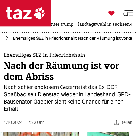

taz zahl ich
nahost-konflikt
usa unter trump
landtagswahl in sachsen-an

taz zahl ich
in
Ehemaliges SEZ in Friedrichshain: Nach der Räumung ist vor dem
taz zahl ich
themen
Ehemaliges SEZ in Friedrichshain
Nach der Räumung ist vor
politik
dem Abriss
öko
Nach schier endlosem Gezerre ist das Ex-DDR-
Spaßbad seit Dienstag wieder in Landeshand. SPD-
gesellschaft
Bausenator Gaebler sieht keine Chance für einen
Erhalt.
kultur
sport
1.10.2024
17:22 Uhr
teilen