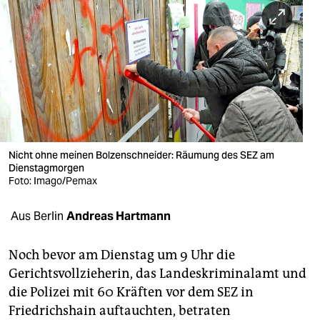
berlin
nord
wahrheit
verlag
verlag
veranstaltungen
Nicht ohne meinen Bolzenschneider: Räumung des SEZ am
Dienstagmorgen
shop
Foto: Imago/Pemax
fragen & hilfe
Aus Berlin
Andreas Hartmann
unterstützen
Noch bevor am Dienstag um 9 Uhr die
abo
Gerichtsvollzieherin, das Landeskriminalamt und
die Polizei mit 60 Kräften vor dem SEZ in
genossenschaft
Friedrichshain auftauchten, betraten